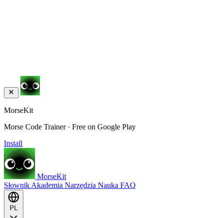
MorseKit
Morse Code Trainer · Free on Google Play
Install
MorseKit
Słownik
Akademia
Narzędzia
Nauka
FAQ
PL