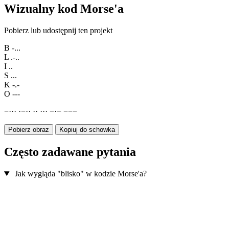
Wizualny kod Morse'a
Pobierz lub udostępnij ten projekt
B
-...
L
.-..
I
..
S
...
K
-.-
O
---
−
·
·
·
·
−
·
·
·
·
·
·
·
−
·
−
−
−
−
Pobierz obraz
Kopiuj do schowka
Często zadawane pytania
Jak wygląda "blisko" w kodzie Morse'a?