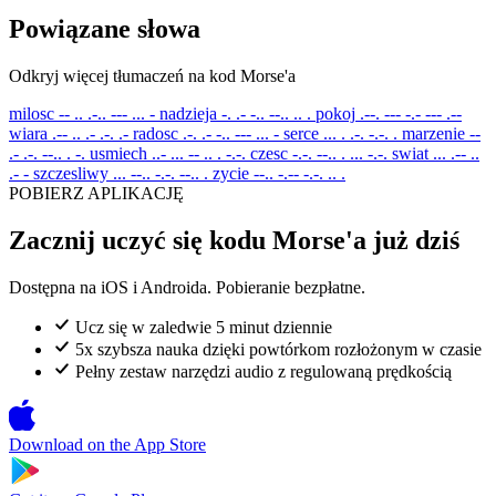
Powiązane słowa
Odkryj więcej tłumaczeń na kod Morse'a
milosc
-- .. .-.. --- ... -
nadzieja
-. .- -.. --.. .. .
pokoj
.--. --- -.- --- .--
wiara
.-- .. .- .-. .-
radosc
.-. .- -.. --- ... -
serce
... . .-. -.-. .
marzenie
--
.- .-. --.. . -.
usmiech
..- ... -- .. . -.-.
czesc
-.-. --.. . ... -.-.
swiat
... .-- ..
.- -
szczesliwy
... --.. -.-. --.. .
zycie
--.. -.-- -.-. .. .
POBIERZ APLIKACJĘ
Zacznij uczyć się kodu Morse'a już dziś
Dostępna na iOS i Androida. Pobieranie bezpłatne.
Ucz się w zaledwie 5 minut dziennie
5x szybsza nauka dzięki powtórkom rozłożonym w czasie
Pełny zestaw narzędzi audio z regulowaną prędkością
Download on the
App Store