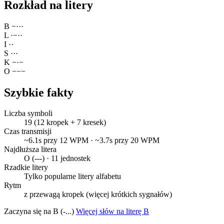
Rozkład na litery
B
−
·
·
·
L
·
−
·
·
I
·
·
S
·
·
·
K
−
·
−
O
−
−
−
Szybkie fakty
Liczba symboli
19 (12 kropek + 7 kresek)
Czas transmisji
~6.1s przy 12 WPM · ~3.7s przy 20 WPM
Najdłuższa litera
O (---) · 11 jednostek
Rzadkie litery
Tylko popularne litery alfabetu
Rytm
z przewagą kropek (więcej krótkich sygnałów)
Zaczyna się na B (-...)
Więcej słów na literę B