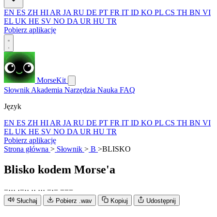
EN
ES
ZH
HI
AR
JA
RU
DE
PT
FR
IT
ID
KO
PL
CS
TH
BN
VI
EL
UK
HE
SV
NO
DA
UR
HU
TR
Pobierz aplikację
MorseKit
Słownik
Akademia
Narzędzia
Nauka
FAQ
Język
EN
ES
ZH
HI
AR
JA
RU
DE
PT
FR
IT
ID
KO
PL
CS
TH
BN
VI
EL
UK
HE
SV
NO
DA
UR
HU
TR
Pobierz aplikację
Strona główna
>
Słownik
>
B
>
BLISKO
Blisko
kodem Morse'a
−
·
·
·
·
−
·
·
·
·
·
·
·
−
·
−
−
−
−
Słuchaj
Pobierz .wav
Kopiuj
Udostępnij