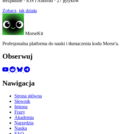
Bezpłatnie · iOS i Android · 27 języków
Zobacz, jak działa
MorseKit
Profesjonalna platforma do nauki i tłumaczenia kodu Morse'a.
Obserwuj
Nawigacja
Strona główna
Słownik
Imiona
Frazy
Akademia
Narzędzia
Nauka
FAQ