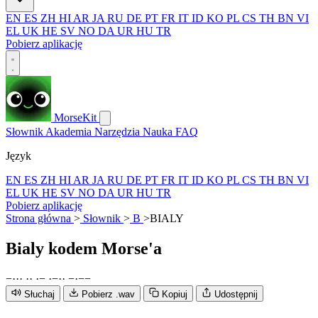
EN
ES
ZH
HI
AR
JA
RU
DE
PT
FR
IT
ID
KO
PL
CS
TH
BN
VI
EL
UK
HE
SV
NO
DA
UR
HU
TR
Pobierz aplikację
MorseKit
Słownik
Akademia
Narzędzia
Nauka
FAQ
Język
EN
ES
ZH
HI
AR
JA
RU
DE
PT
FR
IT
ID
KO
PL
CS
TH
BN
VI
EL
UK
HE
SV
NO
DA
UR
HU
TR
Pobierz aplikację
Strona główna
>
Słownik
>
B
>
BIALY
Bialy
kodem Morse'a
−
·
·
·
·
·
·
−
·
−
·
·
−
·
−
−
Słuchaj
Pobierz .wav
Kopiuj
Udostępnij