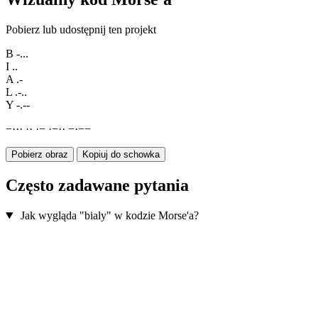
Pobierz lub udostępnij ten projekt
B
-...
I
..
A
.-
L
.-..
Y
-.--
−
·
·
·
·
·
·
−
·
−
·
·
−
·
−
−
Pobierz obraz
Kopiuj do schowka
Często zadawane pytania
Jak wygląda "bialy" w kodzie Morse'a?