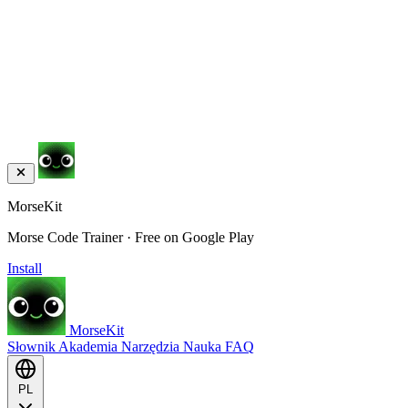
MorseKit
Morse Code Trainer · Free on Google Play
Install
MorseKit
Słownik
Akademia
Narzędzia
Nauka
FAQ
PL