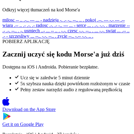
Odkryj więcej tłumaczeń na kod Morse'a
milosc
-- .. .-.. --- ... -
nadzieja
-. .- -.. --.. .. .
pokoj
.--. --- -.- --- .--
wiara
.-- .. .- .-. .-
radosc
.-. .- -.. --- ... -
serce
... . .-. -.-. .
marzenie
--
.- .-. --.. . -.
usmiech
..- ... -- .. . -.-.
czesc
-.-. --.. . ... -.-.
swiat
... .-- ..
.- -
szczesliwy
... --.. -.-. --.. .
zycie
--.. -.-- -.-. .. .
POBIERZ APLIKACJĘ
Zacznij uczyć się kodu Morse'a już dziś
Dostępna na iOS i Androida. Pobieranie bezpłatne.
Ucz się w zaledwie 5 minut dziennie
5x szybsza nauka dzięki powtórkom rozłożonym w czasie
Pełny zestaw narzędzi audio z regulowaną prędkością
Download on the
App Store
Get it on
Google Play