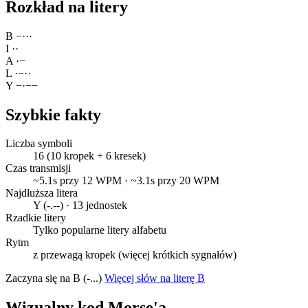
Rozkład na litery
B
−
·
·
·
I
·
·
A
·
−
L
·
−
·
·
Y
−
·
−
−
Szybkie fakty
Liczba symboli
16 (10 kropek + 6 kresek)
Czas transmisji
~5.1s przy 12 WPM · ~3.1s przy 20 WPM
Najdłuższa litera
Y (-.--) · 13 jednostek
Rzadkie litery
Tylko popularne litery alfabetu
Rytm
z przewagą kropek (więcej krótkich sygnałów)
Zaczyna się na B (-...)
Więcej słów na literę B
Wizualny kod Morse'a