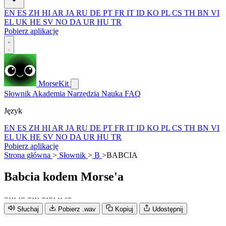
EN
ES
ZH
HI
AR
JA
RU
DE
PT
FR
IT
ID
KO
PL
CS
TH
BN
VI
EL
UK
HE
SV
NO
DA
UR
HU
TR
Pobierz aplikację
MorseKit
Słownik
Akademia
Narzędzia
Nauka
FAQ
Język
EN
ES
ZH
HI
AR
JA
RU
DE
PT
FR
IT
ID
KO
PL
CS
TH
BN
VI
EL
UK
HE
SV
NO
DA
UR
HU
TR
Pobierz aplikację
Strona główna
>
Słownik
>
B
>
BABCIA
Babcia
kodem Morse'a
−
·
·
·
·
−
−
·
·
·
−
·
−
·
·
·
·
−
Słuchaj
Pobierz .wav
Kopiuj
Udostępnij