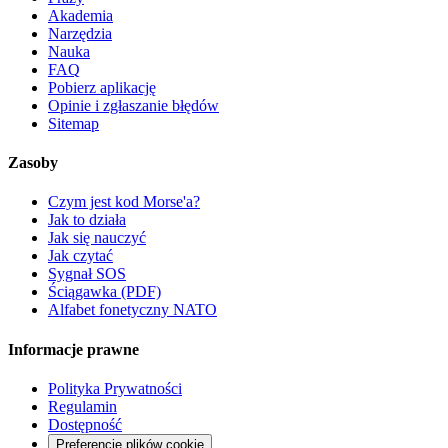
Akademia
Narzędzia
Nauka
FAQ
Pobierz aplikację
Opinie i zgłaszanie błędów
Sitemap
Zasoby
Czym jest kod Morse'a?
Jak to działa
Jak się nauczyć
Jak czytać
Sygnał SOS
Ściągawka (PDF)
Alfabet fonetyczny NATO
Informacje prawne
Polityka Prywatności
Regulamin
Dostępność
Preferencje plików cookie