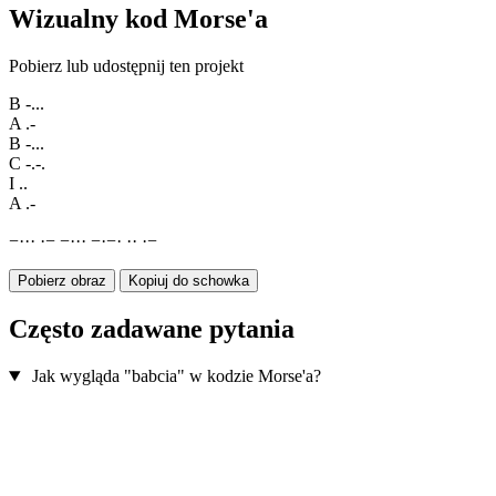
Wizualny kod Morse'a
Pobierz lub udostępnij ten projekt
B
-...
A
.-
B
-...
C
-.-.
I
..
A
.-
−
·
·
·
·
−
−
·
·
·
−
·
−
·
·
·
·
−
Pobierz obraz
Kopiuj do schowka
Często zadawane pytania
Jak wygląda "babcia" w kodzie Morse'a?