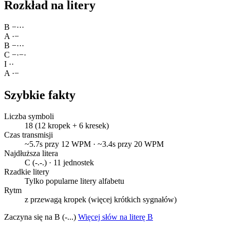
Rozkład na litery
B
−
·
·
·
A
·
−
B
−
·
·
·
C
−
·
−
·
I
·
·
A
·
−
Szybkie fakty
Liczba symboli
18 (12 kropek + 6 kresek)
Czas transmisji
~5.7s przy 12 WPM · ~3.4s przy 20 WPM
Najdłuższa litera
C (-.-.) · 11 jednostek
Rzadkie litery
Tylko popularne litery alfabetu
Rytm
z przewagą kropek (więcej krótkich sygnałów)
Zaczyna się na B (-...)
Więcej słów na literę B