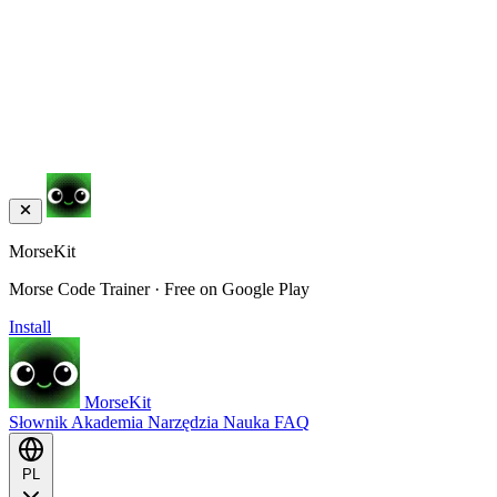
MorseKit
Morse Code Trainer · Free on Google Play
Install
MorseKit
Słownik
Akademia
Narzędzia
Nauka
FAQ
PL