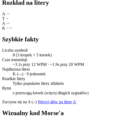
Rozkład na litery
A
·
−
T
−
A
·
−
K
−
·
−
Szybkie fakty
Liczba symboli
8 (3 kropek + 5 kresek)
Czas transmisji
~3.1s przy 12 WPM · ~1.9s przy 20 WPM
Najdłuższa litera
K (-.-) · 9 jednostek
Rzadkie litery
Tylko popularne litery alfabetu
Rytm
z przewagą kresek (więcej długich sygnałów)
Zaczyna się na A (.-)
Więcej słów na literę A
Wizualny kod Morse'a