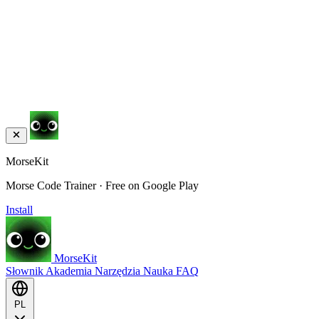
MorseKit
Morse Code Trainer · Free on Google Play
Install
MorseKit
Słownik
Akademia
Narzędzia
Nauka
FAQ
PL