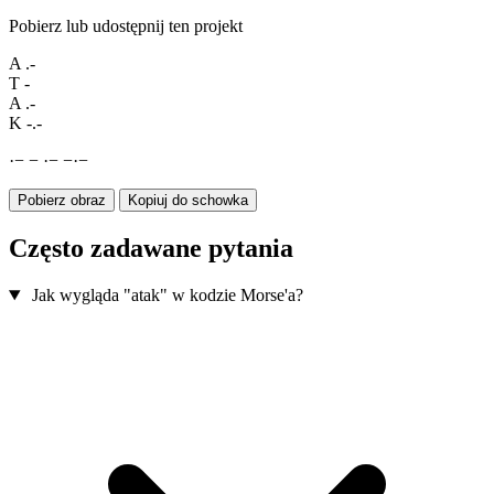
Pobierz lub udostępnij ten projekt
A
.-
T
-
A
.-
K
-.-
·
−
−
·
−
−
·
−
Pobierz obraz
Kopiuj do schowka
Często zadawane pytania
Jak wygląda "atak" w kodzie Morse'a?