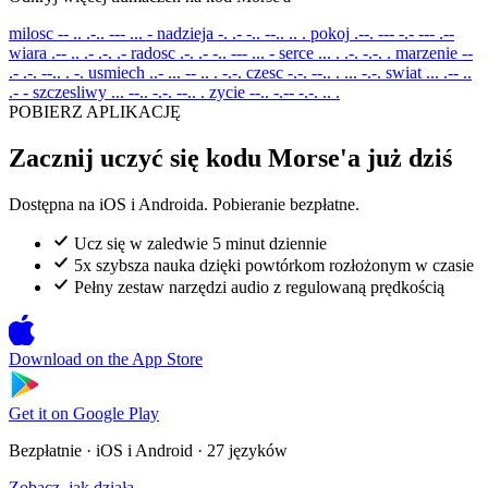
milosc
-- .. .-.. --- ... -
nadzieja
-. .- -.. --.. .. .
pokoj
.--. --- -.- --- .--
wiara
.-- .. .- .-. .-
radosc
.-. .- -.. --- ... -
serce
... . .-. -.-. .
marzenie
--
.- .-. --.. . -.
usmiech
..- ... -- .. . -.-.
czesc
-.-. --.. . ... -.-.
swiat
... .-- ..
.- -
szczesliwy
... --.. -.-. --.. .
zycie
--.. -.-- -.-. .. .
POBIERZ APLIKACJĘ
Zacznij uczyć się kodu Morse'a już dziś
Dostępna na iOS i Androida. Pobieranie bezpłatne.
Ucz się w zaledwie 5 minut dziennie
5x szybsza nauka dzięki powtórkom rozłożonym w czasie
Pełny zestaw narzędzi audio z regulowaną prędkością
Download on the
App Store
Get it on
Google Play
Bezpłatnie · iOS i Android · 27 języków
Zobacz, jak działa