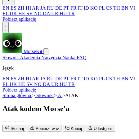
EN
ES
ZH
HI
AR
JA
RU
DE
PT
FR
IT
ID
KO
PL
CS
TH
BN
VI
EL
UK
HE
SV
NO
DA
UR
HU
TR
Pobierz aplikację
MorseKit
Słownik
Akademia
Narzędzia
Nauka
FAQ
Język
EN
ES
ZH
HI
AR
JA
RU
DE
PT
FR
IT
ID
KO
PL
CS
TH
BN
VI
EL
UK
HE
SV
NO
DA
UR
HU
TR
Pobierz aplikację
Strona główna
>
Słownik
>
A
>
ATAK
Atak
kodem Morse'a
·
−
−
·
−
−
·
−
Słuchaj
Pobierz .wav
Kopiuj
Udostępnij