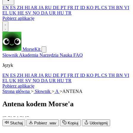
EN
ES
ZH
HI
AR
JA
RU
DE
PT
FR
IT
ID
KO
PL
CS
TH
BN
VI
EL
UK
HE
SV
NO
DA
UR
HU
TR
Pobierz aplikację
MorseKit
Słownik
Akademia
Narzędzia
Nauka
FAQ
Język
EN
ES
ZH
HI
AR
JA
RU
DE
PT
FR
IT
ID
KO
PL
CS
TH
BN
VI
EL
UK
HE
SV
NO
DA
UR
HU
TR
Pobierz aplikację
Strona główna
>
Słownik
>
A
>
ANTENA
Antena
kodem Morse'a
·
−
−
·
−
·
−
·
·
−
Słuchaj
Pobierz .wav
Kopiuj
Udostępnij