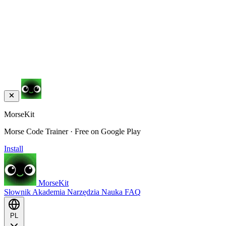
MorseKit
Morse Code Trainer · Free on Google Play
Install
MorseKit
Słownik
Akademia
Narzędzia
Nauka
FAQ
PL