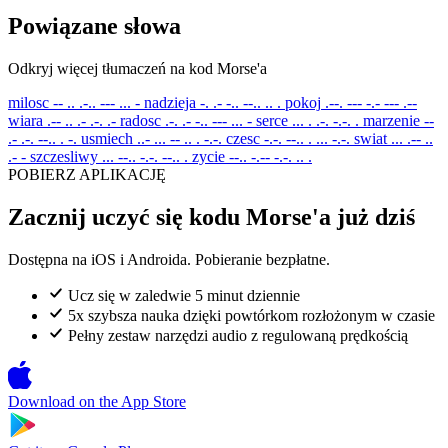
Powiązane słowa
Odkryj więcej tłumaczeń na kod Morse'a
milosc
-- .. .-.. --- ... -
nadzieja
-. .- -.. --.. .. .
pokoj
.--. --- -.- --- .--
wiara
.-- .. .- .-. .-
radosc
.-. .- -.. --- ... -
serce
... . .-. -.-. .
marzenie
--
.- .-. --.. . -.
usmiech
..- ... -- .. . -.-.
czesc
-.-. --.. . ... -.-.
swiat
... .-- ..
.- -
szczesliwy
... --.. -.-. --.. .
zycie
--.. -.-- -.-. .. .
POBIERZ APLIKACJĘ
Zacznij uczyć się kodu Morse'a już dziś
Dostępna na iOS i Androida. Pobieranie bezpłatne.
Ucz się w zaledwie 5 minut dziennie
5x szybsza nauka dzięki powtórkom rozłożonym w czasie
Pełny zestaw narzędzi audio z regulowaną prędkością
Download on the
App Store