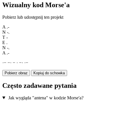
Wizualny kod Morse'a
Pobierz lub udostępnij ten projekt
A
.-
N
-.
T
-
E
.
N
-.
A
.-
·
−
−
·
−
·
−
·
·
−
Pobierz obraz
Kopiuj do schowka
Często zadawane pytania
Jak wygląda "antena" w kodzie Morse'a?