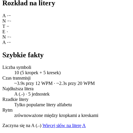
Rozkład na litery
A
·
−
N
−
·
T
−
E
·
N
−
·
A
·
−
Szybkie fakty
Liczba symboli
10 (5 kropek + 5 kresek)
Czas transmisji
~3.9s przy 12 WPM · ~2.3s przy 20 WPM
Najdłuższa litera
A (.-) · 5 jednostek
Rzadkie litery
Tylko popularne litery alfabetu
Rytm
zrównoważone między kropkami a kreskami
Zaczyna się na A (.-)
Więcej słów na literę A