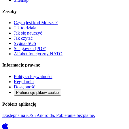
Sitemap
Zasoby
Czym jest kod Morse'a?
Jak to działa
Jak się nauczyć
Jak czytać
Sygnał SOS
Ściągawka (PDF)
Alfabet fonetyczny NATO
Informacje prawne
Polityka Prywatności
Regulamin
Dostępność
Preferencje plików cookie
Pobierz aplikację
Dostępna na iOS i Androida. Pobieranie bezpłatne.