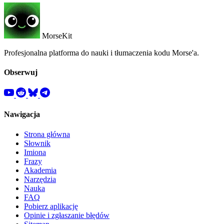
MorseKit
Profesjonalna platforma do nauki i tłumaczenia kodu Morse'a.
Obserwuj
Nawigacja
Strona główna
Słownik
Imiona
Frazy
Akademia
Narzędzia
Nauka
FAQ
Pobierz aplikację
Opinie i zgłaszanie błędów