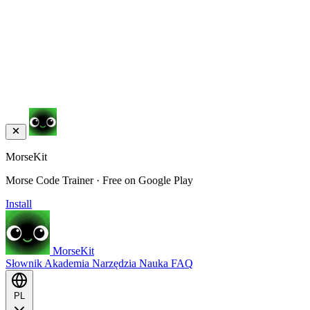
MorseKit
Morse Code Trainer · Free on Google Play
Install
MorseKit
Słownik
Akademia
Narzędzia
Nauka
FAQ
PL