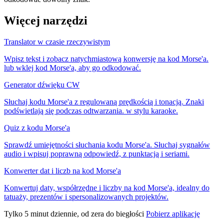
Więcej narzędzi
Translator w czasie rzeczywistym
Wpisz tekst i zobacz natychmiastową konwersję na kod Morse'a.
lub wklej kod Morse'a, aby go odkodować.
Generator dźwięku CW
Słuchaj kodu Morse'a z regulowaną prędkością i tonacją. Znaki
podświetlają się podczas odtwarzania. w stylu karaoke.
Quiz z kodu Morse'a
Sprawdź umiejętności słuchania kodu Morse'a. Słuchaj sygnałów
audio i wpisuj poprawną odpowiedź, z punktacją i seriami.
Konwerter dat i liczb na kod Morse'a
Konwertuj daty, współrzędne i liczby na kod Morse'a, idealny do
tatuaży, prezentów i spersonalizowanych projektów.
Tylko 5 minut dziennie, od zera do biegłości
Pobierz aplikację