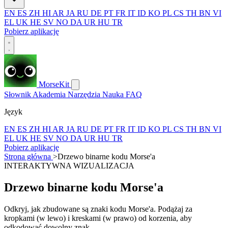
EN
ES
ZH
HI
AR
JA
RU
DE
PT
FR
IT
ID
KO
PL
CS
TH
BN
VI
EL
UK
HE
SV
NO
DA
UR
HU
TR
Pobierz aplikację
MorseKit
Słownik
Akademia
Narzędzia
Nauka
FAQ
Język
EN
ES
ZH
HI
AR
JA
RU
DE
PT
FR
IT
ID
KO
PL
CS
TH
BN
VI
EL
UK
HE
SV
NO
DA
UR
HU
TR
Pobierz aplikację
Strona główna
>
Drzewo binarne kodu Morse'a
INTERAKTYWNA WIZUALIZACJA
Drzewo binarne kodu Morse'a
Odkryj, jak zbudowane są znaki kodu Morse'a. Podążaj za
kropkami (w lewo) i kreskami (w prawo) od korzenia, aby
odkodować dowolny znak.