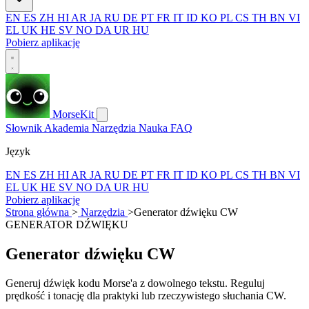
EN
ES
ZH
HI
AR
JA
RU
DE
PT
FR
IT
ID
KO
PL
CS
TH
BN
VI
EL
UK
HE
SV
NO
DA
UR
HU
Pobierz aplikację
MorseKit
Słownik
Akademia
Narzędzia
Nauka
FAQ
Język
EN
ES
ZH
HI
AR
JA
RU
DE
PT
FR
IT
ID
KO
PL
CS
TH
BN
VI
EL
UK
HE
SV
NO
DA
UR
HU
Pobierz aplikację
Strona główna
>
Narzędzia
>
Generator dźwięku CW
GENERATOR DŹWIĘKU
Generator dźwięku CW
Generuj dźwięk kodu Morse'a z dowolnego tekstu. Reguluj
prędkość i tonację dla praktyki lub rzeczywistego słuchania CW.