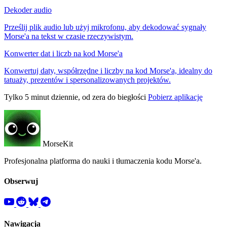
Dekoder audio
Prześlij plik audio lub użyj mikrofonu, aby dekodować sygnały
Morse'a na tekst w czasie rzeczywistym.
Konwerter dat i liczb na kod Morse'a
Konwertuj daty, współrzędne i liczby na kod Morse'a, idealny do
tatuaży, prezentów i spersonalizowanych projektów.
Tylko 5 minut dziennie, od zera do biegłości
Pobierz aplikację
MorseKit
Profesjonalna platforma do nauki i tłumaczenia kodu Morse'a.
Obserwuj
Nawigacja