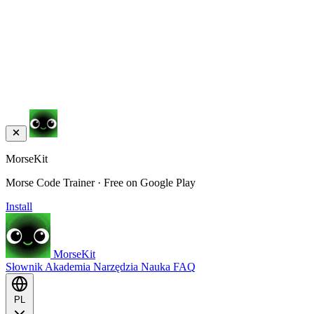
MorseKit
Morse Code Trainer · Free on Google Play
Install
MorseKit
Słownik
Akademia
Narzędzia
Nauka
FAQ
PL