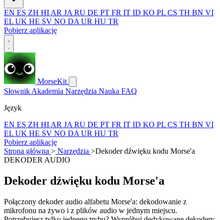
EN
ES
ZH
HI
AR
JA
RU
DE
PT
FR
IT
ID
KO
PL
CS
TH
BN
VI
EL
UK
HE
SV
NO
DA
UR
HU
TR
Pobierz aplikację
MorseKit
Słownik
Akademia
Narzędzia
Nauka
FAQ
Język
EN
ES
ZH
HI
AR
JA
RU
DE
PT
FR
IT
ID
KO
PL
CS
TH
BN
VI
EL
UK
HE
SV
NO
DA
UR
HU
TR
Pobierz aplikację
Strona główna
>
Narzędzia
>
Dekoder dźwięku kodu Morse'a
DEKODER AUDIO
Dekoder dźwięku kodu Morse'a
Połączony dekoder audio alfabetu Morse'a: dekodowanie z
mikrofonu na żywo i z plików audio w jednym miejscu.
Potrzebujesz tylko jednego trybu? Wypróbuj dedykowane dekodery