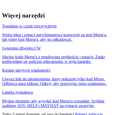
Więcej narzędzi
Translator w czasie rzeczywistym
Wpisz tekst i zobacz natychmiastową konwersję na kod Morse'a.
lub wklej kod Morse'a, aby go odkodować.
Generator dźwięku CW
Słuchaj kodu Morse'a z regulowaną prędkością i tonacją. Znaki
podświetlają się podczas odtwarzania. w stylu karaoke.
Kreator ukrytych wiadomości
Utworz link do udostepnienia, ktory pokazuje tylko kod Morse.
Odbiorca musi kliknac Odkryj, aby przeczytac tajna wiadomosc.
Latarka sygnałowa
Błyskaj ekranem, aby wysyłać kod Morse'a wizualnie. Szybkie
szablony SOS, HELP i MAYDAY na sytuacje awaryjne.
Tylko 5 minut dziennie, od zera do biegłości
Pobierz aplikację