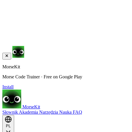
MorseKit
Morse Code Trainer · Free on Google Play
Install
MorseKit
Słownik
Akademia
Narzędzia
Nauka
FAQ
PL