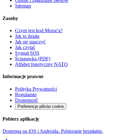
Opinie i zgłaszanie błędów
Sitemap
Zasoby
Czym jest kod Morse'a?
Jak to działa
Jak się nauczyć
Jak czytać
Sygnał SOS
Ściągawka (PDF)
Alfabet fonetyczny NATO
Informacje prawne
Polityka Prywatności
Regulamin
Dostępność
Preferencje plików cookie
Pobierz aplikację
Dostępna na iOS i Androida. Pobieranie bezpłatne.