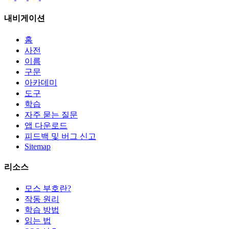
내비게이션
홈
사전
이름
구문
아카데미
도구
학습
자주 묻는 질문
앱 다운로드
피드백 및 버그 신고
Sitemap
리소스
모스 부호란?
작동 원리
학습 방법
읽는 법