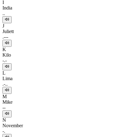
I
India
..
J
Juliett
.---
K
Kilo
-.-
L
Lima
.-..
M
Mike
--
N
November
-.