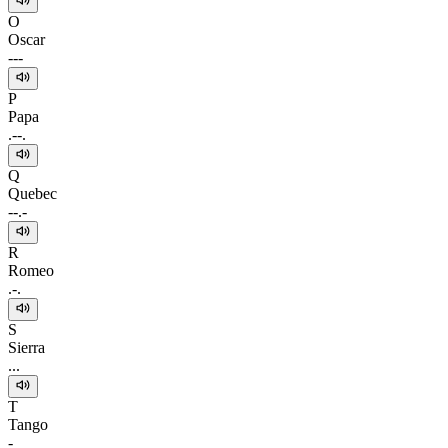
O
Oscar
---
P
Papa
.--.
Q
Quebec
--.-
R
Romeo
.-.
S
Sierra
...
T
Tango
-