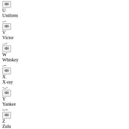
U
Uniform
..-
V
Victor
...-
W
Whiskey
.--
X
X-ray
-..-
Y
Yankee
-.--
Z
Zulu