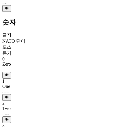
--..
숫자
글자
NATO 단어
모스
듣기
0
Zero
-----
1
One
.----
2
Two
..---
3