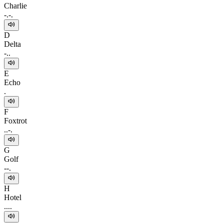
Charlie
-.-.
D
Delta
-..
E
Echo
.
F
Foxtrot
..-.
G
Golf
--.
H
Hotel
....