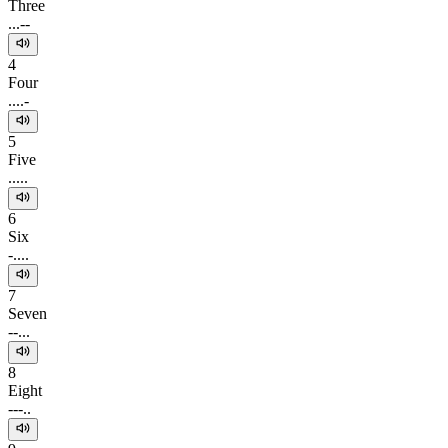
Three
...--
4
Four
....-
5
Five
.....
6
Six
-....
7
Seven
--...
8
Eight
---..