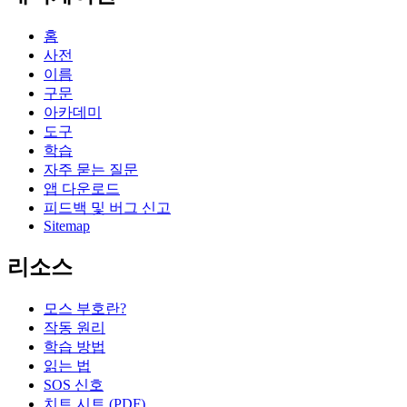
홈
사전
이름
구문
아카데미
도구
학습
자주 묻는 질문
앱 다운로드
피드백 및 버그 신고
Sitemap
리소스
모스 부호란?
작동 원리
학습 방법
읽는 법
SOS 신호
치트 시트 (PDF)