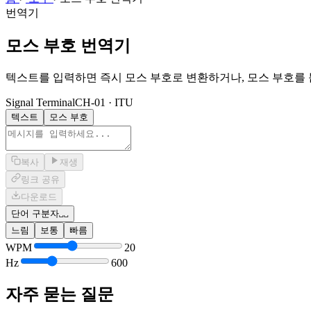
번역기
모스 부호 번역기
텍스트를 입력하면 즉시 모스 부호로 변환하거나, 모스 부호를
Signal Terminal
CH-01 · ITU
텍스트
모스 부호
복사
재생
링크 공유
다운로드
단어 구분자
␣␣
느림
보통
빠름
WPM
20
Hz
600
자주 묻는 질문