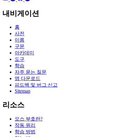
내비게이션
홈
사전
이름
구문
아카데미
도구
학습
자주 묻는 질문
앱 다운로드
피드백 및 버그 신고
Sitemap
리소스
모스 부호란?
작동 원리
학습 방법