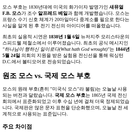
모스 부호는 1830년대에 미국의 화가이자 발명가인
새뮤얼
F.B. 모스
가 조수
알프레드 베일
과 함께 개발했습니다. 모스는
프랑스 수기 신호 체계가 20마일마다 중계소를 필요로 한다는
사실을 알게 된 후 전기 전신의 아이디어를 떠올렸습니다.
최초의 실용적 시연은
1838년 1월 6일
뉴저지주 모리스타운의
스피드웰 제철소에서 이루어졌습니다. 최초의 공식 메시지인
"하나님이 행하신 일이로다(What hath God wrought)"
는
1844년
5월 24일
의회의 지원을 받은 실험용 전신선을 통해 워싱턴
D.C.에서 볼티모어로 전송되었습니다.
원조 모스 vs. 국제 모스 부호
모스의 원래 부호(흔히 "미국식 모스"라 불림)는 오늘날 사용
되는 버전과 달랐습니다.
국제 모스 부호
는 1865년 국제 전신
회의에서 표준화되었고 이후 수십 년에 걸쳐 더욱 정제되었습
니다. 국제판은 많은 문자 표현을 단순화했으며, 오늘날 전 세
계적으로 사용되는 표준입니다.
주요 차이점