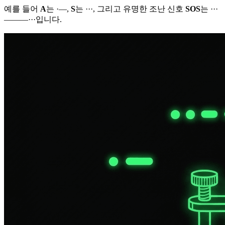
예를 들어
A
는
·—
,
S
는
···
, 그리고 유명한 조난 신호
SOS
는
···
———···
입니다.