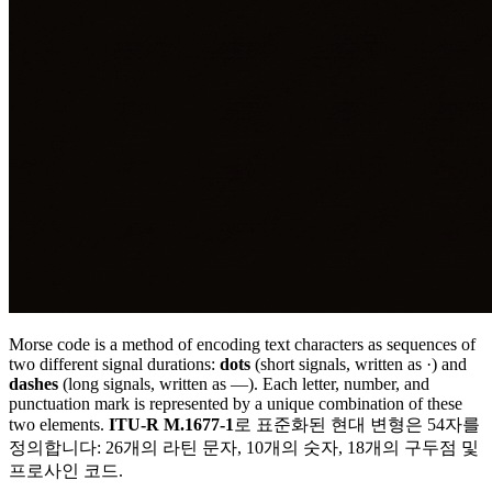
Morse code is a method of encoding text characters as sequences of
two different signal durations:
dots
(short signals, written as
·
) and
dashes
(long signals, written as
—
). Each letter, number, and
punctuation mark is represented by a unique combination of these
two elements.
ITU-R M.1677-1
로 표준화된 현대 변형은 54자를
정의합니다: 26개의 라틴 문자, 10개의 숫자, 18개의 구두점 및
프로사인 코드.