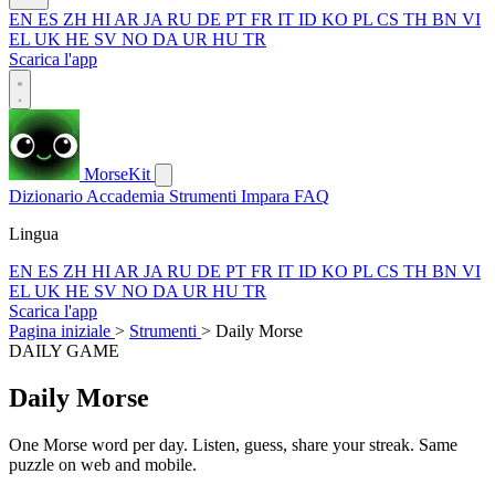
EN
ES
ZH
HI
AR
JA
RU
DE
PT
FR
IT
ID
KO
PL
CS
TH
BN
VI
EL
UK
HE
SV
NO
DA
UR
HU
TR
Scarica l'app
MorseKit
Dizionario
Accademia
Strumenti
Impara
FAQ
Lingua
EN
ES
ZH
HI
AR
JA
RU
DE
PT
FR
IT
ID
KO
PL
CS
TH
BN
VI
EL
UK
HE
SV
NO
DA
UR
HU
TR
Scarica l'app
Pagina iniziale
>
Strumenti
>
Daily Morse
DAILY GAME
Daily Morse
One Morse word per day. Listen, guess, share your streak. Same
puzzle on web and mobile.