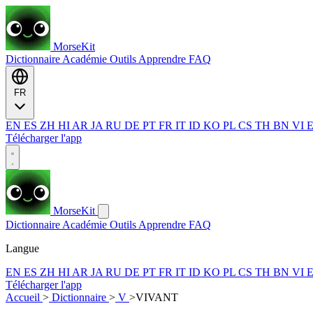
MorseKit
Dictionnaire
Académie
Outils
Apprendre
FAQ
FR
EN
ES
ZH
HI
AR
JA
RU
DE
PT
FR
IT
ID
KO
PL
CS
TH
BN
VI
Télécharger l'app
MorseKit
Dictionnaire
Académie
Outils
Apprendre
FAQ
Langue
EN
ES
ZH
HI
AR
JA
RU
DE
PT
FR
IT
ID
KO
PL
CS
TH
BN
VI
Télécharger l'app
Accueil
>
Dictionnaire
>
V
>
VIVANT