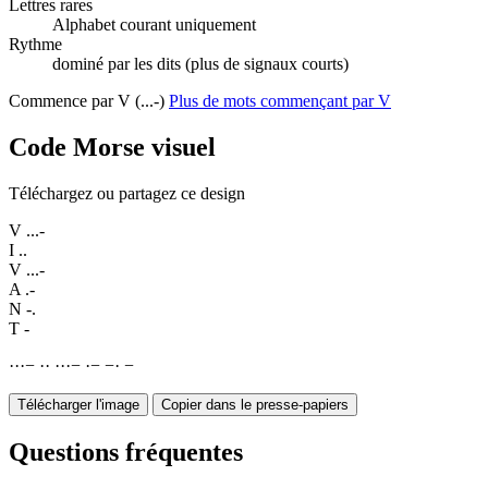
Lettres rares
Alphabet courant uniquement
Rythme
dominé par les dits (plus de signaux courts)
Commence par V (...-)
Plus de mots commençant par V
Code Morse visuel
Téléchargez ou partagez ce design
V
...-
I
..
V
...-
A
.-
N
-.
T
-
·
·
·
−
·
·
·
·
·
−
·
−
−
·
−
Télécharger l'image
Copier dans le presse-papiers
Questions fréquentes