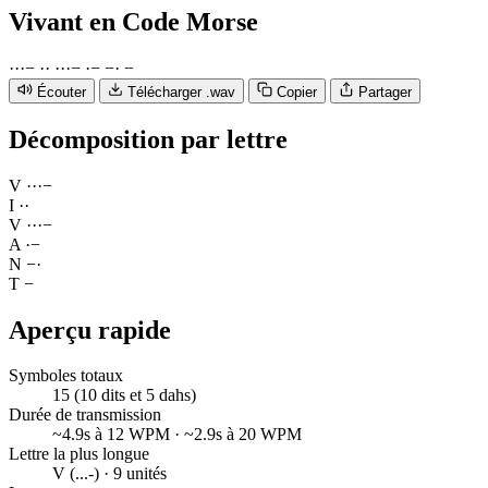
Vivant
en Code Morse
·
·
·
−
·
·
·
·
·
−
·
−
−
·
−
Écouter
Télécharger .wav
Copier
Partager
Décomposition par lettre
V
·
·
·
−
I
·
·
V
·
·
·
−
A
·
−
N
−
·
T
−
Aperçu rapide
Symboles totaux
15 (10 dits et 5 dahs)
Durée de transmission
~4.9s à 12 WPM · ~2.9s à 20 WPM
Lettre la plus longue
V (...-) · 9 unités