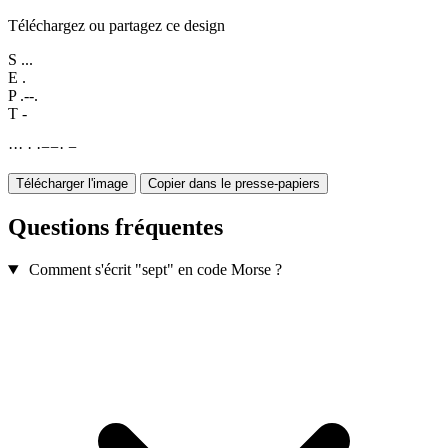
Téléchargez ou partagez ce design
S
...
E
.
P
.--.
T
-
·
·
·
·
·
−
−
·
−
Télécharger l'image
Copier dans le presse-papiers
Questions fréquentes
Comment s'écrit "sept" en code Morse ?