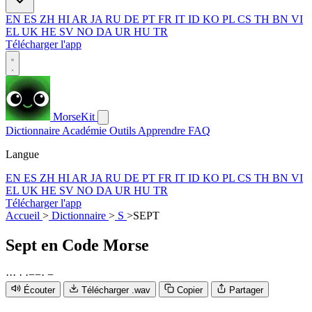
EN
ES
ZH
HI
AR
JA
RU
DE
PT
FR
IT
ID
KO
PL
CS
TH
BN
VI
EL
UK
HE
SV
NO
DA
UR
HU
TR
Télécharger l'app
MorseKit
Dictionnaire
Académie
Outils
Apprendre
FAQ
Langue
EN
ES
ZH
HI
AR
JA
RU
DE
PT
FR
IT
ID
KO
PL
CS
TH
BN
VI
EL
UK
HE
SV
NO
DA
UR
HU
TR
Télécharger l'app
Accueil
>
Dictionnaire
>
S
>
SEPT
Sept
en Code Morse
·
·
·
·
·
−
−
·
−
Écouter
Télécharger .wav
Copier
Partager