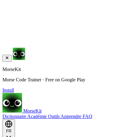
MorseKit
Morse Code Trainer · Free on Google Play
Install
MorseKit
Dictionnaire
Académie
Outils
Apprendre
FAQ
FR