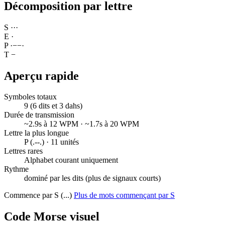
Décomposition par lettre
S
·
·
·
E
·
P
·
−
−
·
T
−
Aperçu rapide
Symboles totaux
9 (6 dits et 3 dahs)
Durée de transmission
~2.9s à 12 WPM · ~1.7s à 20 WPM
Lettre la plus longue
P (.--.) · 11 unités
Lettres rares
Alphabet courant uniquement
Rythme
dominé par les dits (plus de signaux courts)
Commence par S (...)
Plus de mots commençant par S
Code Morse visuel