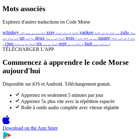
Mots associés
Explorez d'autres traductions en Code Morse
whiskey
.-- .... .. ... -.-
xray
-..- .-. .- -.--
yankee
-.-- .- -. -.- . .
zulu
--..
..- .-.. ..-
un
..- -.
deux
-.. . ..- -..-
trois
- .-. --- .. ...
quatre
--.- ..- .- - .-.
.
cinq
-.-. .. -. --.-
six
... .. -..-
sept
... . .--. -
huit
.... ..- .. -
TÉLÉCHARGER L'APP
Commencez à apprendre le code Morse
aujourd'hui
Disponible sur iOS et Android. Téléchargement gratuit.
Apprenez en seulement 5 minutes par jour
Apprenez 5x plus vite avec la répétition espacée
Boîte à outils audio complète avec vitesse réglable
Download on the
App Store