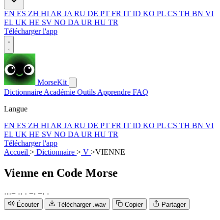
EN
ES
ZH
HI
AR
JA
RU
DE
PT
FR
IT
ID
KO
PL
CS
TH
BN
VI
EL
UK
HE
SV
NO
DA
UR
HU
TR
Télécharger l'app
MorseKit
Dictionnaire
Académie
Outils
Apprendre
FAQ
Langue
EN
ES
ZH
HI
AR
JA
RU
DE
PT
FR
IT
ID
KO
PL
CS
TH
BN
VI
EL
UK
HE
SV
NO
DA
UR
HU
TR
Télécharger l'app
Accueil
>
Dictionnaire
>
V
>
VIENNE
Vienne
en Code Morse
·
·
·
−
·
·
·
−
·
−
·
·
Écouter
Télécharger .wav
Copier
Partager