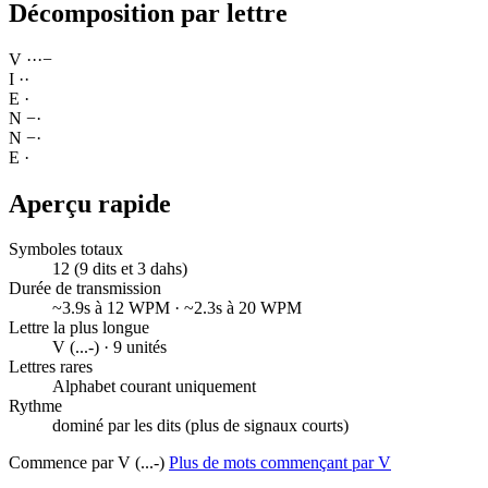
Décomposition par lettre
V
·
·
·
−
I
·
·
E
·
N
−
·
N
−
·
E
·
Aperçu rapide
Symboles totaux
12 (9 dits et 3 dahs)
Durée de transmission
~3.9s à 12 WPM · ~2.3s à 20 WPM
Lettre la plus longue
V (...-) · 9 unités
Lettres rares
Alphabet courant uniquement
Rythme
dominé par les dits (plus de signaux courts)
Commence par V (...-)
Plus de mots commençant par V