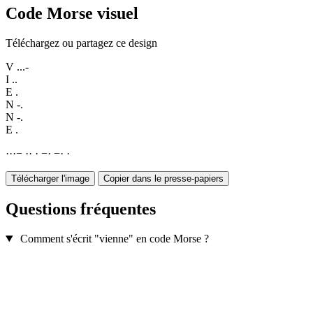
Code Morse visuel
Téléchargez ou partagez ce design
V
...-
I
..
E
.
N
-.
N
-.
E
.
·
·
·
−
·
·
·
−
·
−
·
·
Télécharger l'image
Copier dans le presse-papiers
Questions fréquentes
Comment s'écrit "vienne" en code Morse ?