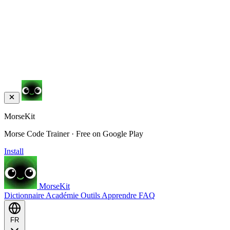
MorseKit
Morse Code Trainer · Free on Google Play
Install
MorseKit
Dictionnaire
Académie
Outils
Apprendre
FAQ
FR