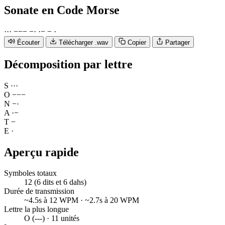
Sonate
en Code Morse
·
·
·
−
−
−
−
·
·
−
−
·
Écouter
Télécharger .wav
Copier
Partager
Décomposition par lettre
S
·
·
·
O
−
−
−
N
−
·
A
·
−
T
−
E
·
Aperçu rapide
Symboles totaux
12 (6 dits et 6 dahs)
Durée de transmission
~4.5s à 12 WPM · ~2.7s à 20 WPM
Lettre la plus longue
O (---) · 11 unités