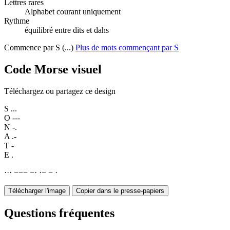
Lettres rares
Alphabet courant uniquement
Rythme
équilibré entre dits et dahs
Commence par S (...)
Plus de mots commençant par S
Code Morse visuel
Téléchargez ou partagez ce design
S
...
O
---
N
-.
A
.-
T
-
E
.
·
·
·
−
−
−
−
·
·
−
−
·
Télécharger l'image
Copier dans le presse-papiers
Questions fréquentes