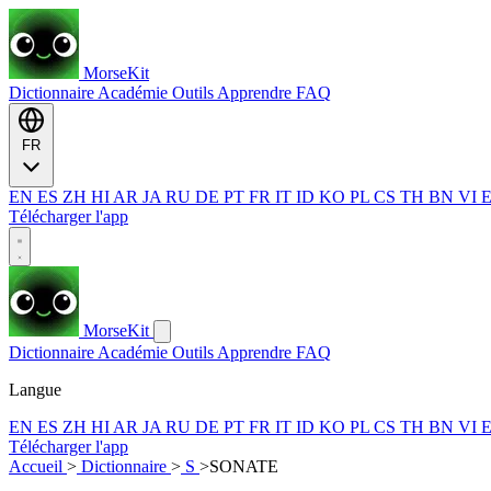
MorseKit
Dictionnaire
Académie
Outils
Apprendre
FAQ
FR
EN
ES
ZH
HI
AR
JA
RU
DE
PT
FR
IT
ID
KO
PL
CS
TH
BN
VI
Télécharger l'app
MorseKit
Dictionnaire
Académie
Outils
Apprendre
FAQ
Langue
EN
ES
ZH
HI
AR
JA
RU
DE
PT
FR
IT
ID
KO
PL
CS
TH
BN
VI
Télécharger l'app
Accueil
>
Dictionnaire
>
S
>
SONATE