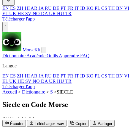
EN
ES
ZH
HI
AR
JA
RU
DE
PT
FR
IT
ID
KO
PL
CS
TH
BN
VI
EL
UK
HE
SV
NO
DA
UR
HU
TR
Télécharger l'app
MorseKit
Dictionnaire
Académie
Outils
Apprendre
FAQ
Langue
EN
ES
ZH
HI
AR
JA
RU
DE
PT
FR
IT
ID
KO
PL
CS
TH
BN
VI
EL
UK
HE
SV
NO
DA
UR
HU
TR
Télécharger l'app
Accueil
>
Dictionnaire
>
S
>
SIECLE
Siecle
en Code Morse
·
·
·
·
·
·
−
·
−
·
·
−
·
·
·
Écouter
Télécharger .wav
Copier
Partager