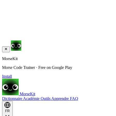
MorseKit
Morse Code Trainer · Free on Google Play
Install
MorseKit
Dictionnaire
Académie
Outils
Apprendre
FAQ
FR