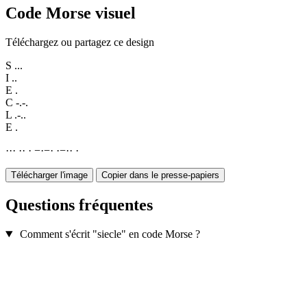
Code Morse visuel
Téléchargez ou partagez ce design
S
...
I
..
E
.
C
-.-.
L
.-..
E
.
·
·
·
·
·
·
−
·
−
·
·
−
·
·
·
Télécharger l'image
Copier dans le presse-papiers
Questions fréquentes
Comment s'écrit "siecle" en code Morse ?