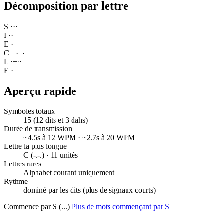
Décomposition par lettre
S
·
·
·
I
·
·
E
·
C
−
·
−
·
L
·
−
·
·
E
·
Aperçu rapide
Symboles totaux
15 (12 dits et 3 dahs)
Durée de transmission
~4.5s à 12 WPM · ~2.7s à 20 WPM
Lettre la plus longue
C (-.-.) · 11 unités
Lettres rares
Alphabet courant uniquement
Rythme
dominé par les dits (plus de signaux courts)
Commence par S (...)
Plus de mots commençant par S