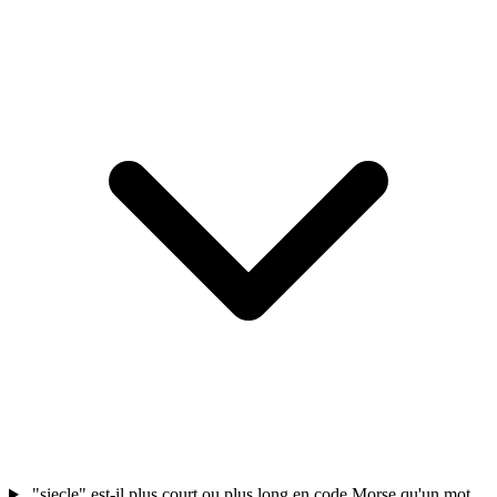
"siecle" est-il plus court ou plus long en code Morse qu'un mot