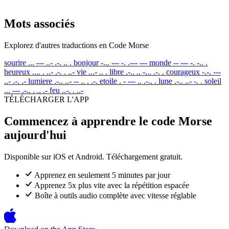
Mots associés
Explorez d'autres traductions en Code Morse
sourire
... --- ..- .-. .. .
bonjour
-... --- -. .--- ---
monde
-- --- -. -.. .
heureux
.... . ..- .-. . ..-
vie
...- .. .
libre
.-.. .. -... .-. .
courageux
-.-. ---
..- .-. .-
lumiere
.-.. ..- -- .. . .-.
etoile
. - --- .. .-.. .
lune
.-.. ..- -. .
soleil
... --- .-.. . .. .-
feu
..-. . ..-
TÉLÉCHARGER L'APP
Commencez à apprendre le code Morse
aujourd'hui
Disponible sur iOS et Android. Téléchargement gratuit.
Apprenez en seulement 5 minutes par jour
Apprenez 5x plus vite avec la répétition espacée
Boîte à outils audio complète avec vitesse réglable