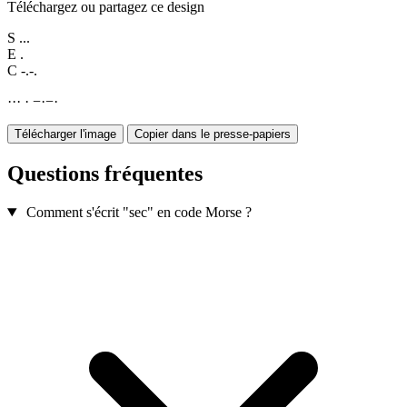
Téléchargez ou partagez ce design
S
...
E
.
C
-.-.
·
·
·
·
−
·
−
·
Télécharger l'image
Copier dans le presse-papiers
Questions fréquentes
Comment s'écrit "sec" en code Morse ?