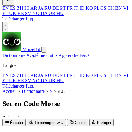
EN
ES
ZH
HI
AR
JA
RU
DE
PT
FR
IT
ID
KO
PL
CS
TH
BN
VI
EL
UK
HE
SV
NO
DA
UR
HU
Télécharger l'app
MorseKit
Dictionnaire
Académie
Outils
Apprendre
FAQ
Langue
EN
ES
ZH
HI
AR
JA
RU
DE
PT
FR
IT
ID
KO
PL
CS
TH
BN
VI
EL
UK
HE
SV
NO
DA
UR
HU
Télécharger l'app
Accueil
>
Dictionnaire
>
S
>
SEC
Sec
en Code Morse
·
·
·
·
−
·
−
·
Écouter
Télécharger .wav
Copier
Partager