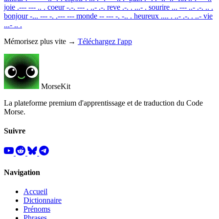
joie
.--- --- .. .
coeur
-.-. --- . ..- .-.
reve
.-. . ...- .
sourire
... --- ..- .-. .. .
bonjour
-... --- -. .--- ---
monde
-- --- -. -.. .
heureux
.... . ..- .-. . ..-
vie
...- .. .
Mémorisez plus vite →
Téléchargez l'app
MorseKit
La plateforme premium d'apprentissage et de traduction du Code
Morse.
Suivre
Navigation
Accueil
Dictionnaire
Prénoms
Phrases