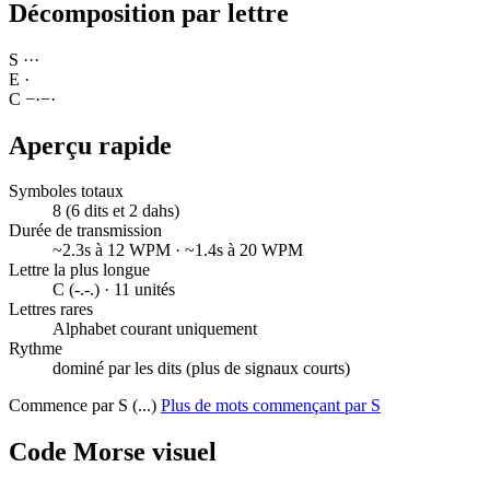
Décomposition par lettre
S
·
·
·
E
·
C
−
·
−
·
Aperçu rapide
Symboles totaux
8 (6 dits et 2 dahs)
Durée de transmission
~2.3s à 12 WPM · ~1.4s à 20 WPM
Lettre la plus longue
C (-.-.) · 11 unités
Lettres rares
Alphabet courant uniquement
Rythme
dominé par les dits (plus de signaux courts)
Commence par S (...)
Plus de mots commençant par S
Code Morse visuel