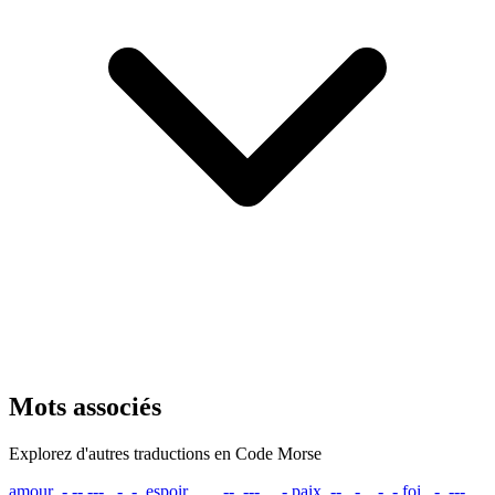
Mots associés
Explorez d'autres traductions en Code Morse
amour
.- -- --- ..- .-.
espoir
. ... .--. --- .. .-
paix
.--. .- .. -..-
foi
..-. --- ..