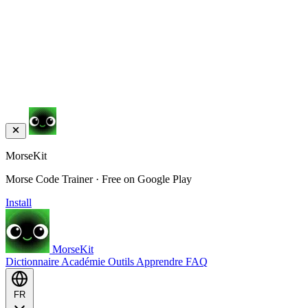
MorseKit
Morse Code Trainer · Free on Google Play
Install
MorseKit
Dictionnaire
Académie
Outils
Apprendre
FAQ
FR