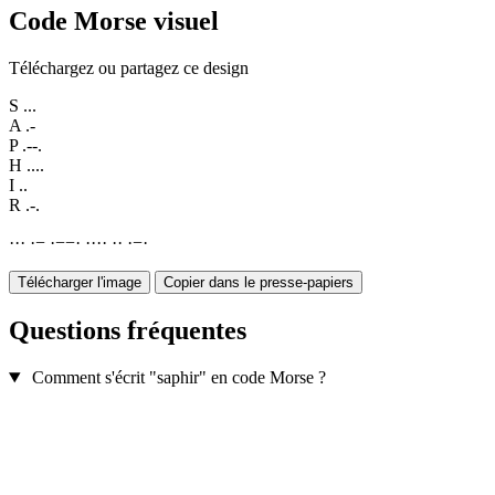
Code Morse visuel
Téléchargez ou partagez ce design
S
...
A
.-
P
.--.
H
....
I
..
R
.-.
·
·
·
·
−
·
−
−
·
·
·
·
·
·
·
·
−
·
Télécharger l'image
Copier dans le presse-papiers
Questions fréquentes
Comment s'écrit "saphir" en code Morse ?