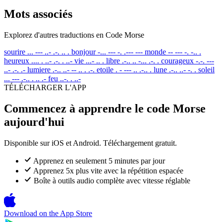
Mots associés
Explorez d'autres traductions en Code Morse
sourire
... --- ..- .-. .. .
bonjour
-... --- -. .--- ---
monde
-- --- -. -.. .
heureux
.... . ..- .-. . ..-
vie
...- .. .
libre
.-.. .. -... .-. .
courageux
-.-. ---
..- .-. .-
lumiere
.-.. ..- -- .. . .-.
etoile
. - --- .. .-.. .
lune
.-.. ..- -. .
soleil
... --- .-.. . .. .-
feu
..-. . ..-
TÉLÉCHARGER L'APP
Commencez à apprendre le code Morse
aujourd'hui
Disponible sur iOS et Android. Téléchargement gratuit.
Apprenez en seulement 5 minutes par jour
Apprenez 5x plus vite avec la répétition espacée
Boîte à outils audio complète avec vitesse réglable
Download on the
App Store