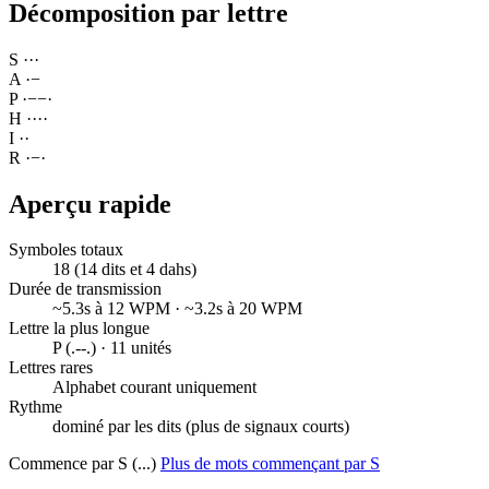
Décomposition par lettre
S
·
·
·
A
·
−
P
·
−
−
·
H
·
·
·
·
I
·
·
R
·
−
·
Aperçu rapide
Symboles totaux
18 (14 dits et 4 dahs)
Durée de transmission
~5.3s à 12 WPM · ~3.2s à 20 WPM
Lettre la plus longue
P (.--.) · 11 unités
Lettres rares
Alphabet courant uniquement
Rythme
dominé par les dits (plus de signaux courts)
Commence par S (...)
Plus de mots commençant par S