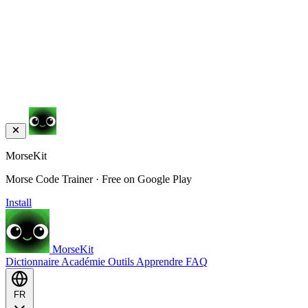
MorseKit
Morse Code Trainer · Free on Google Play
Install
MorseKit
Dictionnaire
Académie
Outils
Apprendre
FAQ
FR