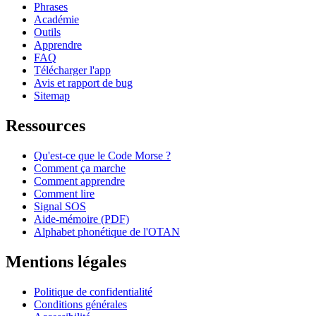
Phrases
Académie
Outils
Apprendre
FAQ
Télécharger l'app
Avis et rapport de bug
Sitemap
Ressources
Qu'est-ce que le Code Morse ?
Comment ça marche
Comment apprendre
Comment lire
Signal SOS
Aide-mémoire (PDF)
Alphabet phonétique de l'OTAN
Mentions légales
Politique de confidentialité
Conditions générales