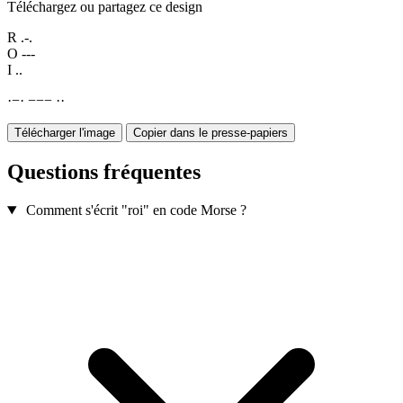
Téléchargez ou partagez ce design
R
.-.
O
---
I
..
·
−
·
−
−
−
·
·
Télécharger l'image
Copier dans le presse-papiers
Questions fréquentes
Comment s'écrit "roi" en code Morse ?