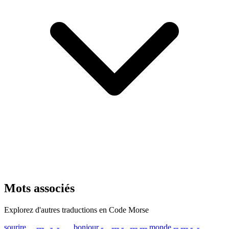
Mots associés
Explorez d'autres traductions en Code Morse
sourire
... --- ..- .-. .. .
bonjour
-... --- -. .--- ---
monde
-- --- -. -.. .