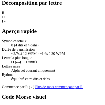
Décomposition par lettre
R
·
−
·
O
−
−
−
I
·
·
Aperçu rapide
Symboles totaux
8 (4 dits et 4 dahs)
Durée de transmission
~2.7s à 12 WPM · ~1.6s à 20 WPM
Lettre la plus longue
O (---) · 11 unités
Lettres rares
Alphabet courant uniquement
Rythme
équilibré entre dits et dahs
Commence par R (.-.)
Plus de mots commençant par R
Code Morse visuel