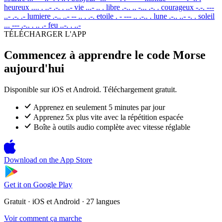
heureux
.... . ..- .-. . ..-
vie
...- .. .
libre
.-.. .. -... .-. .
courageux
-.-. ---
..- .-. .-
lumiere
.-.. ..- -- .. . .-.
etoile
. - --- .. .-.. .
lune
.-.. ..- -. .
soleil
... --- .-.. . .. .-
feu
..-. . ..-
TÉLÉCHARGER L'APP
Commencez à apprendre le code Morse
aujourd'hui
Disponible sur iOS et Android. Téléchargement gratuit.
Apprenez en seulement 5 minutes par jour
Apprenez 5x plus vite avec la répétition espacée
Boîte à outils audio complète avec vitesse réglable
Download on the
App Store
Get it on
Google Play
Gratuit · iOS et Android · 27 langues
Voir comment ça marche