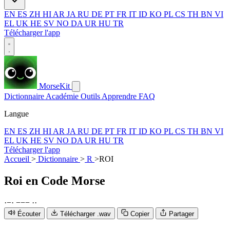
EN
ES
ZH
HI
AR
JA
RU
DE
PT
FR
IT
ID
KO
PL
CS
TH
BN
VI
EL
UK
HE
SV
NO
DA
UR
HU
TR
Télécharger l'app
MorseKit
Dictionnaire
Académie
Outils
Apprendre
FAQ
Langue
EN
ES
ZH
HI
AR
JA
RU
DE
PT
FR
IT
ID
KO
PL
CS
TH
BN
VI
EL
UK
HE
SV
NO
DA
UR
HU
TR
Télécharger l'app
Accueil
>
Dictionnaire
>
R
>
ROI
Roi
en Code Morse
·
−
·
−
−
−
·
·
Écouter
Télécharger .wav
Copier
Partager