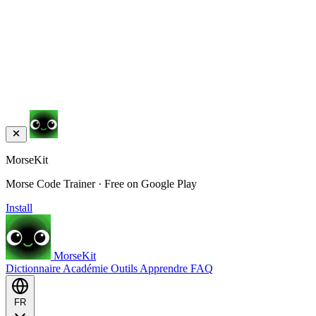
MorseKit
Morse Code Trainer · Free on Google Play
Install
MorseKit
Dictionnaire
Académie
Outils
Apprendre
FAQ
FR