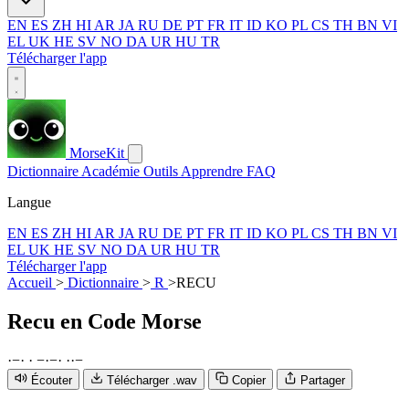
EN
ES
ZH
HI
AR
JA
RU
DE
PT
FR
IT
ID
KO
PL
CS
TH
BN
VI
EL
UK
HE
SV
NO
DA
UR
HU
TR
Télécharger l'app
MorseKit
Dictionnaire
Académie
Outils
Apprendre
FAQ
Langue
EN
ES
ZH
HI
AR
JA
RU
DE
PT
FR
IT
ID
KO
PL
CS
TH
BN
VI
EL
UK
HE
SV
NO
DA
UR
HU
TR
Télécharger l'app
Accueil
>
Dictionnaire
>
R
>
RECU
Recu
en Code Morse
·
−
·
·
−
·
−
·
·
·
−
Écouter
Télécharger .wav
Copier
Partager