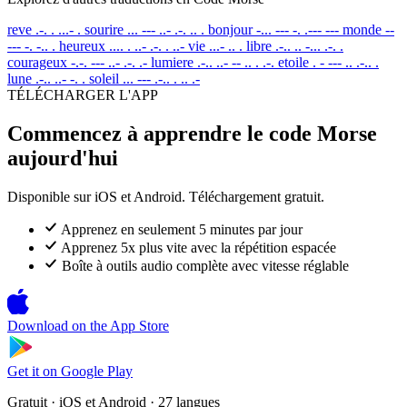
reve
.-. . ...- .
sourire
... --- ..- .-. .. .
bonjour
-... --- -. .--- ---
monde
--
--- -. -.. .
heureux
.... . ..- .-. . ..-
vie
...- .. .
libre
.-.. .. -... .-. .
courageux
-.-. --- ..- .-. .-
lumiere
.-.. ..- -- .. . .-.
etoile
. - --- .. .-.. .
lune
.-.. ..- -. .
soleil
... --- .-.. . .. .-
TÉLÉCHARGER L'APP
Commencez à apprendre le code Morse
aujourd'hui
Disponible sur iOS et Android. Téléchargement gratuit.
Apprenez en seulement 5 minutes par jour
Apprenez 5x plus vite avec la répétition espacée
Boîte à outils audio complète avec vitesse réglable
Download on the
App Store
Get it on
Google Play
Gratuit · iOS et Android · 27 langues