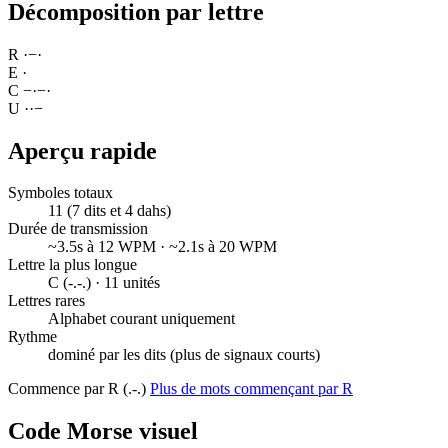
Décomposition par lettre
R
·
−
·
E
·
C
−
·
−
·
U
·
·
−
Aperçu rapide
Symboles totaux
11 (7 dits et 4 dahs)
Durée de transmission
~3.5s à 12 WPM · ~2.1s à 20 WPM
Lettre la plus longue
C (-.-.) · 11 unités
Lettres rares
Alphabet courant uniquement
Rythme
dominé par les dits (plus de signaux courts)
Commence par R (.-.)
Plus de mots commençant par R
Code Morse visuel