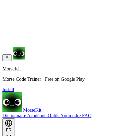
MorseKit
Morse Code Trainer · Free on Google Play
Install
MorseKit
Dictionnaire
Académie
Outils
Apprendre
FAQ
FR