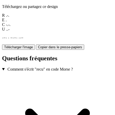
Téléchargez ou partagez ce design
R
.-.
E
.
C
-.-.
U
..-
·
−
·
·
−
·
−
·
·
·
−
Télécharger l'image
Copier dans le presse-papiers
Questions fréquentes
Comment s'écrit "recu" en code Morse ?