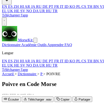
EN
ES
ZH
HI
AR
JA
RU
DE
PT
FR
IT
ID
KO
PL
CS
TH
BN
VI
EL
UK
HE
SV
NO
DA
UR
HU
TR
Télécharger l'app
MorseKit
Dictionnaire
Académie
Outils
Apprendre
FAQ
Langue
EN
ES
ZH
HI
AR
JA
RU
DE
PT
FR
IT
ID
KO
PL
CS
TH
BN
VI
EL
UK
HE
SV
NO
DA
UR
HU
TR
Télécharger l'app
Accueil
>
Dictionnaire
>
P
>
POIVRE
Poivre
en Code Morse
·
−
−
·
−
−
−
·
·
·
·
·
−
·
−
·
·
Écouter
Télécharger .wav
Copier
Partager