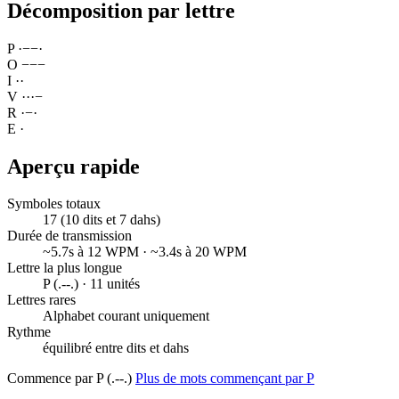
Décomposition par lettre
P
·
−
−
·
O
−
−
−
I
·
·
V
·
·
·
−
R
·
−
·
E
·
Aperçu rapide
Symboles totaux
17 (10 dits et 7 dahs)
Durée de transmission
~5.7s à 12 WPM · ~3.4s à 20 WPM
Lettre la plus longue
P (.--.) · 11 unités
Lettres rares
Alphabet courant uniquement
Rythme
équilibré entre dits et dahs
Commence par P (.--.)
Plus de mots commençant par P