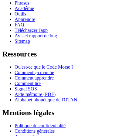
Phrases
Académie
Outils
Apprendre
FAQ
Télécharger l'app
Avis et rapport de bug
Sitemap
Ressources
Qu'est-ce que le Code Morse ?
Comment ça marche
Comment apprendre
Comment lire
Signal SOS
Aide-mémoire (PDF)
Alphabet phonétique de l'OTAN
Mentions légales
Politique de confidentialité
Conditions générales