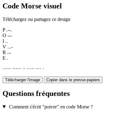
Code Morse visuel
Téléchargez ou partagez ce design
P
.--.
O
---
I
..
V
...-
R
.-.
E
.
·
−
−
·
−
−
−
·
·
·
·
·
−
·
−
·
·
Télécharger l'image
Copier dans le presse-papiers
Questions fréquentes
Comment s'écrit "poivre" en code Morse ?