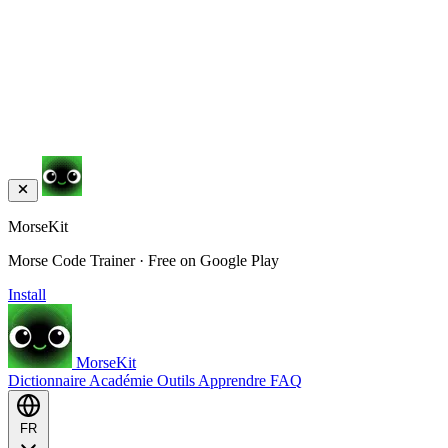
MorseKit
Morse Code Trainer · Free on Google Play
Install
MorseKit
Dictionnaire
Académie
Outils
Apprendre
FAQ
FR