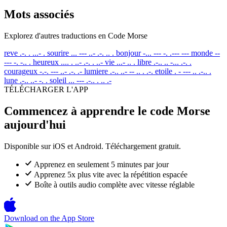
Mots associés
Explorez d'autres traductions en Code Morse
reve
.-. . ...- .
sourire
... --- ..- .-. .. .
bonjour
-... --- -. .--- ---
monde
--
--- -. -.. .
heureux
.... . ..- .-. . ..-
vie
...- .. .
libre
.-.. .. -... .-. .
courageux
-.-. --- ..- .-. .-
lumiere
.-.. ..- -- .. . .-.
etoile
. - --- .. .-.. .
lune
.-.. ..- -. .
soleil
... --- .-.. . .. .-
TÉLÉCHARGER L'APP
Commencez à apprendre le code Morse
aujourd'hui
Disponible sur iOS et Android. Téléchargement gratuit.
Apprenez en seulement 5 minutes par jour
Apprenez 5x plus vite avec la répétition espacée
Boîte à outils audio complète avec vitesse réglable
Download on the
App Store