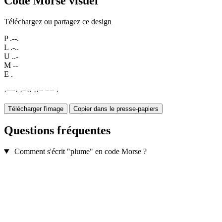
Code Morse visuel
Téléchargez ou partagez ce design
P
.--.
L
.-..
U
..-
M
--
E
.
·
−
−
·
·
−
·
·
·
·
−
−
−
·
Télécharger l'image
Copier dans le presse-papiers
Questions fréquentes
Comment s'écrit "plume" en code Morse ?