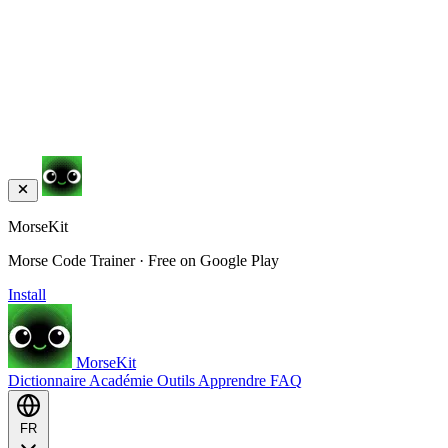
MorseKit
Morse Code Trainer · Free on Google Play
Install
MorseKit
Dictionnaire
Académie
Outils
Apprendre
FAQ
FR