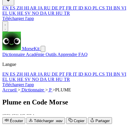
EN
ES
ZH
HI
AR
JA
RU
DE
PT
FR
IT
ID
KO
PL
CS
TH
BN
VI
EL
UK
HE
SV
NO
DA
UR
HU
TR
Télécharger l'app
MorseKit
Dictionnaire
Académie
Outils
Apprendre
FAQ
Langue
EN
ES
ZH
HI
AR
JA
RU
DE
PT
FR
IT
ID
KO
PL
CS
TH
BN
VI
EL
UK
HE
SV
NO
DA
UR
HU
TR
Télécharger l'app
Accueil
>
Dictionnaire
>
P
>
PLUME
Plume
en Code Morse
·
−
−
·
·
−
·
·
·
·
−
−
−
·
Écouter
Télécharger .wav
Copier
Partager