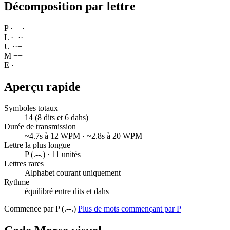
Décomposition par lettre
P
·
−
−
·
L
·
−
·
·
U
·
·
−
M
−
−
E
·
Aperçu rapide
Symboles totaux
14 (8 dits et 6 dahs)
Durée de transmission
~4.7s à 12 WPM · ~2.8s à 20 WPM
Lettre la plus longue
P (.--.) · 11 unités
Lettres rares
Alphabet courant uniquement
Rythme
équilibré entre dits et dahs
Commence par P (.--.)
Plus de mots commençant par P