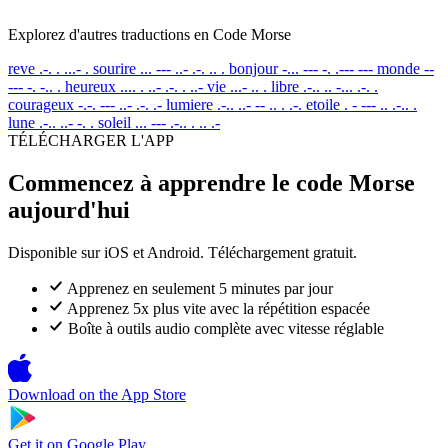
Explorez d'autres traductions en Code Morse
reve
.-. . ...- .
sourire
... --- ..- .-. .. .
bonjour
-... --- -. .--- ---
monde
--
--- -. -.. .
heureux
.... . ..- .-. . ..-
vie
...- .. .
libre
.-.. .. -... .-. .
courageux
-.-. --- ..- .-. .-
lumiere
.-.. ..- -- .. . .-.
etoile
. - --- .. .-.. .
lune
.-.. ..- -. .
soleil
... --- .-.. . .. .-
TÉLÉCHARGER L'APP
Commencez à apprendre le code Morse
aujourd'hui
Disponible sur iOS et Android. Téléchargement gratuit.
Apprenez en seulement 5 minutes par jour
Apprenez 5x plus vite avec la répétition espacée
Boîte à outils audio complète avec vitesse réglable
Download on the
App Store
Get it on
Google Play