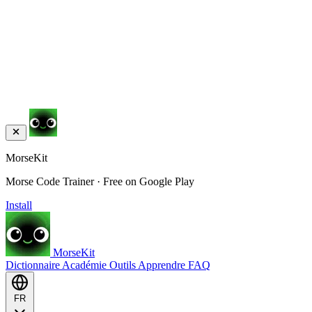
MorseKit
Morse Code Trainer · Free on Google Play
Install
MorseKit
Dictionnaire
Académie
Outils
Apprendre
FAQ
FR