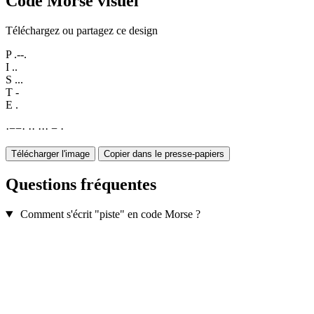
Code Morse visuel
Téléchargez ou partagez ce design
P
.--.
I
..
S
...
T
-
E
.
·
−
−
·
·
·
·
·
·
−
·
Télécharger l'image
Copier dans le presse-papiers
Questions fréquentes
Comment s'écrit "piste" en code Morse ?