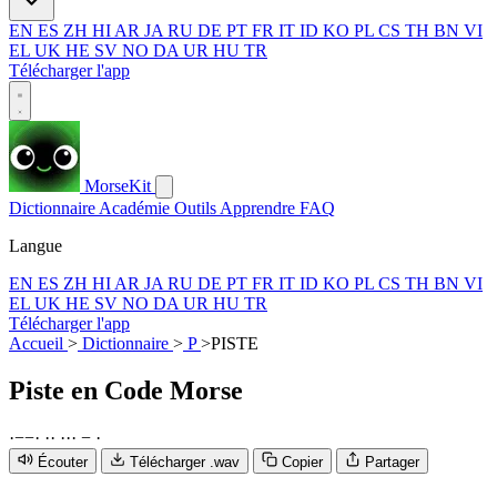
EN
ES
ZH
HI
AR
JA
RU
DE
PT
FR
IT
ID
KO
PL
CS
TH
BN
VI
EL
UK
HE
SV
NO
DA
UR
HU
TR
Télécharger l'app
MorseKit
Dictionnaire
Académie
Outils
Apprendre
FAQ
Langue
EN
ES
ZH
HI
AR
JA
RU
DE
PT
FR
IT
ID
KO
PL
CS
TH
BN
VI
EL
UK
HE
SV
NO
DA
UR
HU
TR
Télécharger l'app
Accueil
>
Dictionnaire
>
P
>
PISTE
Piste
en Code Morse
·
−
−
·
·
·
·
·
·
−
·
Écouter
Télécharger .wav
Copier
Partager