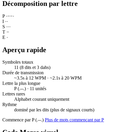
Décomposition par lettre
P
·
−
−
·
I
·
·
S
·
·
·
T
−
E
·
Aperçu rapide
Symboles totaux
11 (8 dits et 3 dahs)
Durée de transmission
~3.5s à 12 WPM · ~2.1s à 20 WPM
Lettre la plus longue
P (.--.) · 11 unités
Lettres rares
Alphabet courant uniquement
Rythme
dominé par les dits (plus de signaux courts)
Commence par P (.--.)
Plus de mots commençant par P