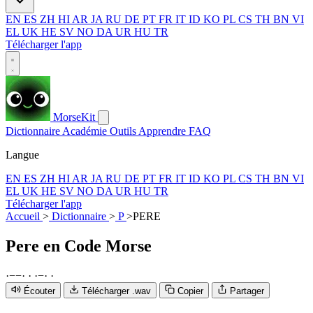
EN
ES
ZH
HI
AR
JA
RU
DE
PT
FR
IT
ID
KO
PL
CS
TH
BN
VI
EL
UK
HE
SV
NO
DA
UR
HU
TR
Télécharger l'app
MorseKit
Dictionnaire
Académie
Outils
Apprendre
FAQ
Langue
EN
ES
ZH
HI
AR
JA
RU
DE
PT
FR
IT
ID
KO
PL
CS
TH
BN
VI
EL
UK
HE
SV
NO
DA
UR
HU
TR
Télécharger l'app
Accueil
>
Dictionnaire
>
P
>
PERE
Pere
en Code Morse
·
−
−
·
·
·
−
·
·
Écouter
Télécharger .wav
Copier
Partager