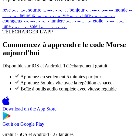
reve
.-. . ...- .
sourire
... --- ..- .-. .. .
bonjour
-... --- -. .--- ---
monde
--
--- -. -.. .
heureux
.... . ..- .-. . ..-
vie
...- .. .
libre
.-.. .. -... .-. .
courageux
-.-. --- ..- .-. .-
lumiere
.-.. ..- -- .. . .-.
etoile
. - --- .. .-.. .
lune
.-.. ..- -. .
soleil
... --- .-.. . .. .-
TÉLÉCHARGER L'APP
Commencez à apprendre le code Morse
aujourd'hui
Disponible sur iOS et Android. Téléchargement gratuit.
Apprenez en seulement 5 minutes par jour
Apprenez 5x plus vite avec la répétition espacée
Boîte à outils audio complète avec vitesse réglable
Download on the
App Store
Get it on
Google Play
Gratuit · iOS et Android · 27 langues