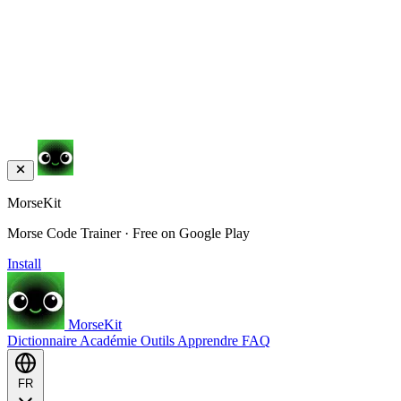
MorseKit
Morse Code Trainer · Free on Google Play
Install
MorseKit
Dictionnaire
Académie
Outils
Apprendre
FAQ
FR