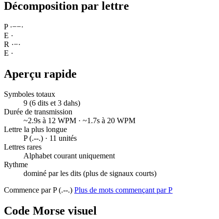
Décomposition par lettre
P
·
−
−
·
E
·
R
·
−
·
E
·
Aperçu rapide
Symboles totaux
9 (6 dits et 3 dahs)
Durée de transmission
~2.9s à 12 WPM · ~1.7s à 20 WPM
Lettre la plus longue
P (.--.) · 11 unités
Lettres rares
Alphabet courant uniquement
Rythme
dominé par les dits (plus de signaux courts)
Commence par P (.--.)
Plus de mots commençant par P
Code Morse visuel