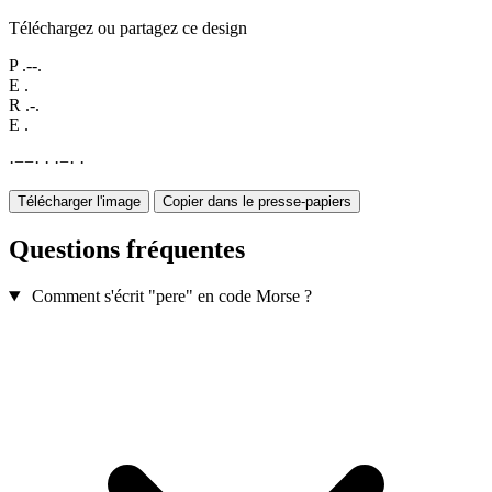
Téléchargez ou partagez ce design
P
.--.
E
.
R
.-.
E
.
·
−
−
·
·
·
−
·
·
Télécharger l'image
Copier dans le presse-papiers
Questions fréquentes
Comment s'écrit "pere" en code Morse ?