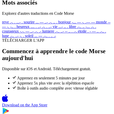
Mots associés
Explorez d'autres traductions en Code Morse
reve
.-. . ...- .
sourire
... --- ..- .-. .. .
bonjour
-... --- -. .--- ---
monde
--
--- -. -.. .
heureux
.... . ..- .-. . ..-
vie
...- .. .
libre
.-.. .. -... .-. .
courageux
-.-. --- ..- .-. .-
lumiere
.-.. ..- -- .. . .-.
etoile
. - --- .. .-.. .
lune
.-.. ..- -. .
soleil
... --- .-.. . .. .-
TÉLÉCHARGER L'APP
Commencez à apprendre le code Morse
aujourd'hui
Disponible sur iOS et Android. Téléchargement gratuit.
Apprenez en seulement 5 minutes par jour
Apprenez 5x plus vite avec la répétition espacée
Boîte à outils audio complète avec vitesse réglable
Download on the
App Store