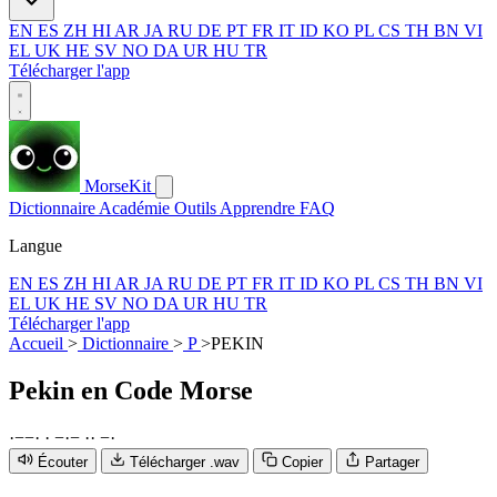
EN
ES
ZH
HI
AR
JA
RU
DE
PT
FR
IT
ID
KO
PL
CS
TH
BN
VI
EL
UK
HE
SV
NO
DA
UR
HU
TR
Télécharger l'app
MorseKit
Dictionnaire
Académie
Outils
Apprendre
FAQ
Langue
EN
ES
ZH
HI
AR
JA
RU
DE
PT
FR
IT
ID
KO
PL
CS
TH
BN
VI
EL
UK
HE
SV
NO
DA
UR
HU
TR
Télécharger l'app
Accueil
>
Dictionnaire
>
P
>
PEKIN
Pekin
en Code Morse
·
−
−
·
·
−
·
−
·
·
−
·
Écouter
Télécharger .wav
Copier
Partager