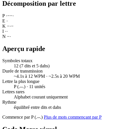
Décomposition par lettre
P
·
−
−
·
E
·
K
−
·
−
I
·
·
N
−
·
Aperçu rapide
Symboles totaux
12 (7 dits et 5 dahs)
Durée de transmission
~4.1s à 12 WPM · ~2.5s à 20 WPM
Lettre la plus longue
P (.--.) · 11 unités
Lettres rares
Alphabet courant uniquement
Rythme
équilibré entre dits et dahs
Commence par P (.--.)
Plus de mots commençant par P