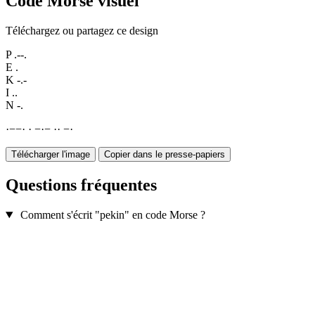
Code Morse visuel
Téléchargez ou partagez ce design
P
.--.
E
.
K
-.-
I
..
N
-.
·
−
−
·
·
−
·
−
·
·
−
·
Télécharger l'image
Copier dans le presse-papiers
Questions fréquentes
Comment s'écrit "pekin" en code Morse ?