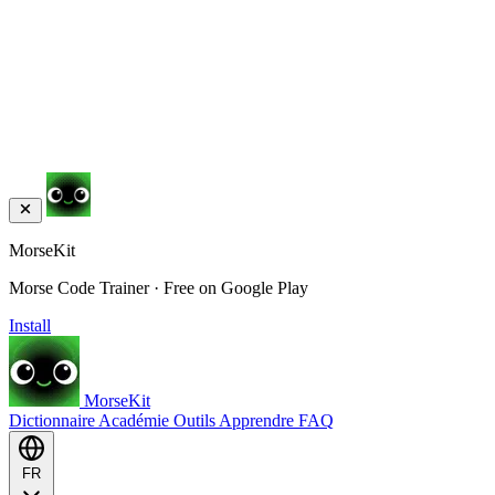
MorseKit
Morse Code Trainer · Free on Google Play
Install
MorseKit
Dictionnaire
Académie
Outils
Apprendre
FAQ
FR