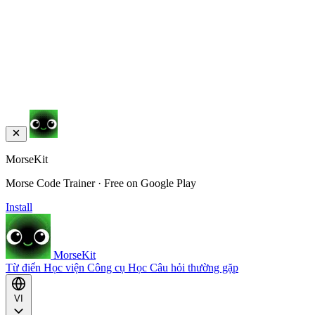
MorseKit
Morse Code Trainer · Free on Google Play
Install
MorseKit
Từ điển
Học viện
Công cụ
Học
Câu hỏi thường gặp
VI