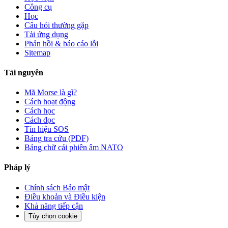
Công cụ
Học
Câu hỏi thường gặp
Tải ứng dụng
Phản hồi & báo cáo lỗi
Sitemap
Tài nguyên
Mã Morse là gì?
Cách hoạt động
Cách học
Cách đọc
Tín hiệu SOS
Bảng tra cứu (PDF)
Bảng chữ cái phiên âm NATO
Pháp lý
Chính sách Bảo mật
Điều khoản và Điều kiện
Khả năng tiếp cận
Tùy chọn cookie