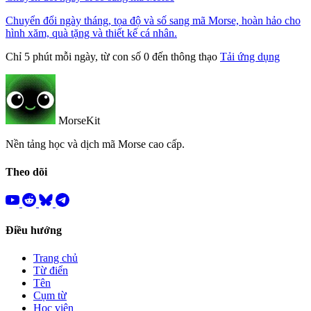
Chuyển đổi ngày tháng, tọa độ và số sang mã Morse, hoàn hảo cho
hình xăm, quà tặng và thiết kế cá nhân.
Chỉ 5 phút mỗi ngày, từ con số 0 đến thông thạo
Tải ứng dụng
MorseKit
Nền tảng học và dịch mã Morse cao cấp.
Theo dõi
Điều hướng
Trang chủ
Từ điển
Tên
Cụm từ
Học viện