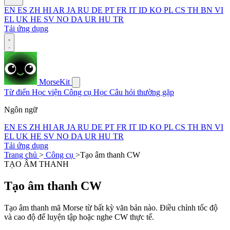
EN
ES
ZH
HI
AR
JA
RU
DE
PT
FR
IT
ID
KO
PL
CS
TH
BN
VI
EL
UK
HE
SV
NO
DA
UR
HU
TR
Tải ứng dụng
MorseKit
Từ điển
Học viện
Công cụ
Học
Câu hỏi thường gặp
Ngôn ngữ
EN
ES
ZH
HI
AR
JA
RU
DE
PT
FR
IT
ID
KO
PL
CS
TH
BN
VI
EL
UK
HE
SV
NO
DA
UR
HU
TR
Tải ứng dụng
Trang chủ
>
Công cụ
>
Tạo âm thanh CW
TẠO ÂM THANH
Tạo âm thanh CW
Tạo âm thanh mã Morse từ bất kỳ văn bản nào. Điều chỉnh tốc độ
và cao độ để luyện tập hoặc nghe CW thực tế.