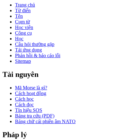
Trang chủ
Từ điển
Tên
Cụm từ
Học viện
Công cụ
Học
Câu hỏi thường gặp
Tải ứng dụng
Phản hồi & báo cáo lỗi
Sitemap
Tài nguyên
Mã Morse là gì?
Cách hoạt động
Cách học
Cách đọc
Tín hiệu SOS
Bảng tra cứu (PDF)
Bảng chữ cái phiên âm NATO
Pháp lý