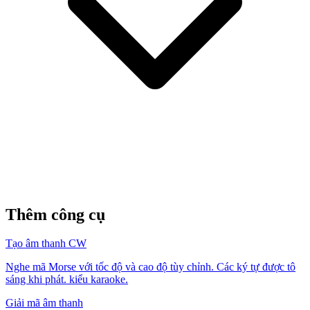
Thêm công cụ
Tạo âm thanh CW
Nghe mã Morse với tốc độ và cao độ tùy chỉnh. Các ký tự được tô
sáng khi phát. kiểu karaoke.
Giải mã âm thanh