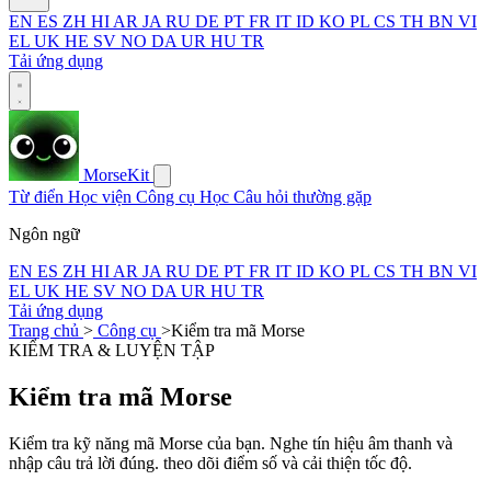
EN
ES
ZH
HI
AR
JA
RU
DE
PT
FR
IT
ID
KO
PL
CS
TH
BN
VI
EL
UK
HE
SV
NO
DA
UR
HU
TR
Tải ứng dụng
MorseKit
Từ điển
Học viện
Công cụ
Học
Câu hỏi thường gặp
Ngôn ngữ
EN
ES
ZH
HI
AR
JA
RU
DE
PT
FR
IT
ID
KO
PL
CS
TH
BN
VI
EL
UK
HE
SV
NO
DA
UR
HU
TR
Tải ứng dụng
Trang chủ
>
Công cụ
>
Kiểm tra mã Morse
KIỂM TRA & LUYỆN TẬP
Kiểm tra mã Morse
Kiểm tra kỹ năng mã Morse của bạn. Nghe tín hiệu âm thanh và
nhập câu trả lời đúng. theo dõi điểm số và cải thiện tốc độ.