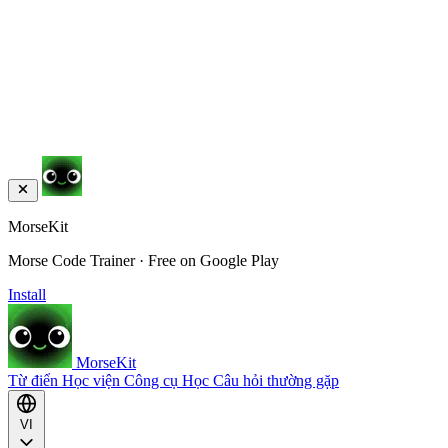
MorseKit
Morse Code Trainer · Free on Google Play
Install
MorseKit
Từ điển
Học viện
Công cụ
Học
Câu hỏi thường gặp
VI