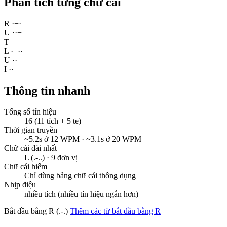
Phân tích từng chữ cái
R
·
−
·
U
·
·
−
T
−
L
·
−
·
·
U
·
·
−
I
·
·
Thông tin nhanh
Tổng số tín hiệu
16 (11 tích + 5 te)
Thời gian truyền
~5.2s ở 12 WPM · ~3.1s ở 20 WPM
Chữ cái dài nhất
L (.-..) · 9 đơn vị
Chữ cái hiếm
Chỉ dùng bảng chữ cái thông dụng
Nhịp điệu
nhiều tích (nhiều tín hiệu ngắn hơn)
Bắt đầu bằng R (.-.)
Thêm các từ bắt đầu bằng R