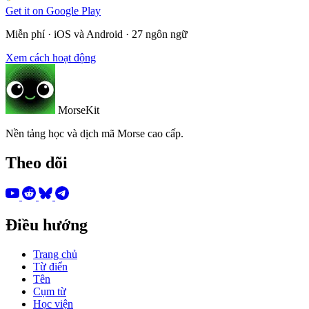
Get it on
Google Play
Miễn phí · iOS và Android · 27 ngôn ngữ
Xem cách hoạt động
MorseKit
Nền tảng học và dịch mã Morse cao cấp.
Theo dõi
Điều hướng
Trang chủ
Từ điển
Tên
Cụm từ
Học viện