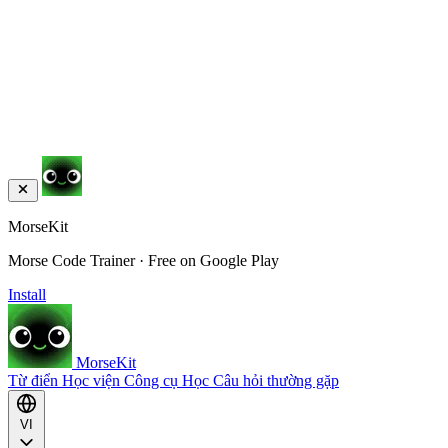
MorseKit
Morse Code Trainer · Free on Google Play
Install
MorseKit
Từ điển
Học viện
Công cụ
Học
Câu hỏi thường gặp
VI