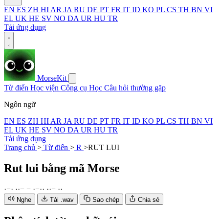
EN
ES
ZH
HI
AR
JA
RU
DE
PT
FR
IT
ID
KO
PL
CS
TH
BN
VI
EL
UK
HE
SV
NO
DA
UR
HU
TR
Tải ứng dụng
MorseKit
Từ điển
Học viện
Công cụ
Học
Câu hỏi thường gặp
Ngôn ngữ
EN
ES
ZH
HI
AR
JA
RU
DE
PT
FR
IT
ID
KO
PL
CS
TH
BN
VI
EL
UK
HE
SV
NO
DA
UR
HU
TR
Tải ứng dụng
Trang chủ
>
Từ điển
>
R
>
RUT LUI
Rut lui
bằng mã Morse
·
−
·
·
·
−
−
·
−
·
·
·
·
−
·
·
Nghe
Tải .wav
Sao chép
Chia sẻ