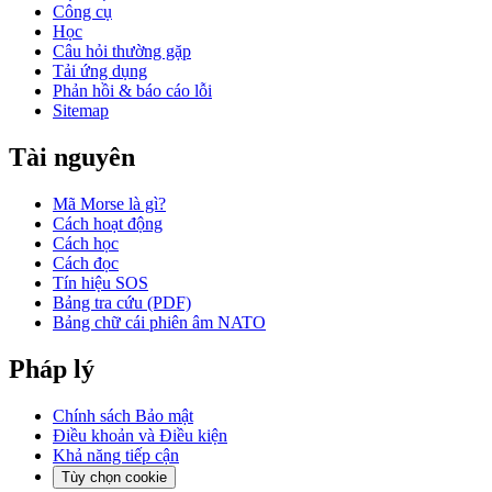
Công cụ
Học
Câu hỏi thường gặp
Tải ứng dụng
Phản hồi & báo cáo lỗi
Sitemap
Tài nguyên
Mã Morse là gì?
Cách hoạt động
Cách học
Cách đọc
Tín hiệu SOS
Bảng tra cứu (PDF)
Bảng chữ cái phiên âm NATO
Pháp lý
Chính sách Bảo mật
Điều khoản và Điều kiện
Khả năng tiếp cận
Tùy chọn cookie