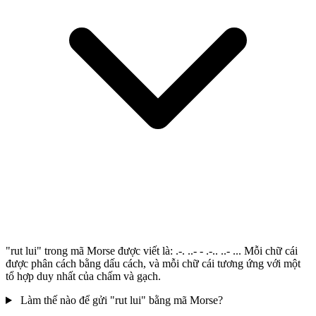
"rut lui" trong mã Morse được viết là: .-. ..- - .-.. ..- ... Mỗi chữ cái
được phân cách bằng dấu cách, và mỗi chữ cái tương ứng với một
tổ hợp duy nhất của chấm và gạch.
Làm thế nào để gửi "rut lui" bằng mã Morse?