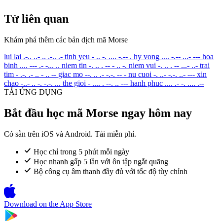
Từ liên quan
Khám phá thêm các bản dịch mã Morse
lui lai
.-.. ..- .. .-.. .-
tinh yeu
- .. -. .... -.-- .
hy vong
.... -.-- ...- ---
hoa
binh
.... --- .- -... ..
niem tin
-. .. . -- - .. -.
niem vui
-. .. . -- ...- ..-
trai
tim
- .-. .- .. - .. --
giac mo
--. .. .- -.-. -- -
nu cuoi
-. ..- -.-. ..- ---
xin
chao
-..- .. -. -.-. ...
the gioi
- .... . --. .. ---
hanh phuc
.... .- -. .... .--
TẢI ỨNG DỤNG
Bắt đầu học mã Morse ngay hôm nay
Có sẵn trên iOS và Android. Tải miễn phí.
Học chỉ trong 5 phút mỗi ngày
Học nhanh gấp 5 lần với ôn tập ngắt quãng
Bộ công cụ âm thanh đầy đủ với tốc độ tùy chỉnh
Download on the
App Store