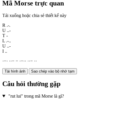
Mã Morse trực quan
Tải xuống hoặc chia sẻ thiết kế này
R
.-.
U
..-
T
-
L
.-..
U
..-
I
..
·
−
·
·
·
−
−
·
−
·
·
·
·
−
·
·
Tải hình ảnh
Sao chép vào bộ nhớ tạm
Câu hỏi thường gặp
"rut lui" trong mã Morse là gì?