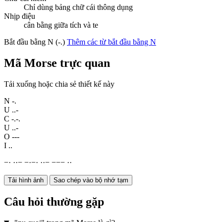
Chỉ dùng bảng chữ cái thông dụng
Nhịp điệu
cân bằng giữa tích và te
Bắt đầu bằng N (-.)
Thêm các từ bắt đầu bằng N
Mã Morse trực quan
Tải xuống hoặc chia sẻ thiết kế này
N
-.
U
..-
C
-.-.
U
..-
O
---
I
..
−
·
·
·
−
−
·
−
·
·
·
−
−
−
−
·
·
Tải hình ảnh
Sao chép vào bộ nhớ tạm
Câu hỏi thường gặp