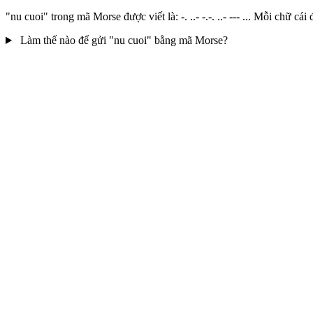
"nu cuoi" trong mã Morse được viết là: -. ..- -.-. ..- --- ... Mỗi ch
Làm thế nào để gửi "nu cuoi" bằng mã Morse?