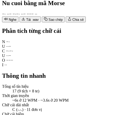
Nu cuoi
bằng mã Morse
−
·
·
·
−
−
·
−
·
·
·
−
−
−
−
·
·
Nghe
Tải .wav
Sao chép
Chia sẻ
Phân tích từng chữ cái
N
−
·
U
·
·
−
C
−
·
−
·
U
·
·
−
O
−
−
−
I
·
·
Thông tin nhanh
Tổng số tín hiệu
17 (9 tích + 8 te)
Thời gian truyền
~6s ở 12 WPM · ~3.6s ở 20 WPM
Chữ cái dài nhất
C (-.-.) · 11 đơn vị
Chữ cái hiếm