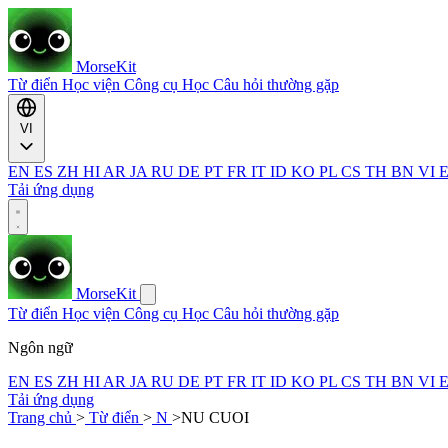
MorseKit
Từ điển
Học viện
Công cụ
Học
Câu hỏi thường gặp
VI
EN
ES
ZH
HI
AR
JA
RU
DE
PT
FR
IT
ID
KO
PL
CS
TH
BN
VI
Tải ứng dụng
MorseKit
Từ điển
Học viện
Công cụ
Học
Câu hỏi thường gặp
Ngôn ngữ
EN
ES
ZH
HI
AR
JA
RU
DE
PT
FR
IT
ID
KO
PL
CS
TH
BN
VI
Tải ứng dụng
Trang chủ
>
Từ điển
>
N
>
NU CUOI