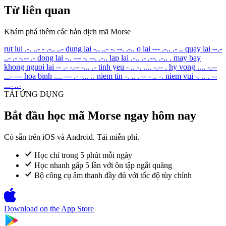
Từ liên quan
Khám phá thêm các bản dịch mã Morse
rut lui
.-. ..- - .-.. ..-
dung lai
-.. ..- -. --. .-..
o lai
--- .-.. .- ..
quay lai
--.-
..- .- -.-- .-
dong lai
-.. --- -. --. .-..
lap lai
.-.. .- .--. .-.. .
may bay
khong nguoi lai
-- .- -.-- -... .-
tinh yeu
- .. -. .... -.-- .
hy vong
.... -.--
...- ---
hoa binh
.... --- .- -... ..
niem tin
-. .. . -- - .. -.
niem vui
-. .. . --
...- ..-
TẢI ỨNG DỤNG
Bắt đầu học mã Morse ngay hôm nay
Có sẵn trên iOS và Android. Tải miễn phí.
Học chỉ trong 5 phút mỗi ngày
Học nhanh gấp 5 lần với ôn tập ngắt quãng
Bộ công cụ âm thanh đầy đủ với tốc độ tùy chỉnh
Download on the
App Store