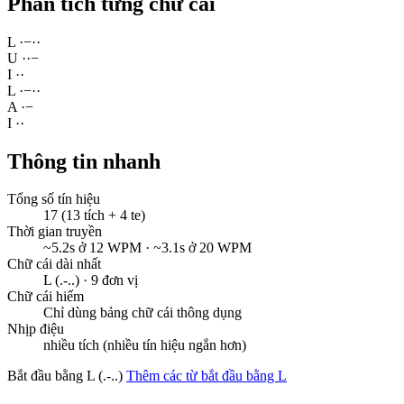
Phân tích từng chữ cái
L
·
−
·
·
U
·
·
−
I
·
·
L
·
−
·
·
A
·
−
I
·
·
Thông tin nhanh
Tổng số tín hiệu
17 (13 tích + 4 te)
Thời gian truyền
~5.2s ở 12 WPM · ~3.1s ở 20 WPM
Chữ cái dài nhất
L (.-..) · 9 đơn vị
Chữ cái hiếm
Chỉ dùng bảng chữ cái thông dụng
Nhịp điệu
nhiều tích (nhiều tín hiệu ngắn hơn)
Bắt đầu bằng L (.-..)
Thêm các từ bắt đầu bằng L