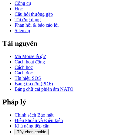
Công cụ
Học
Câu hỏi thường gặp
Tải ứng dụng
Phản hồi & báo cáo lỗi
Sitemap
Tài nguyên
Mã Morse là gì?
Cách hoạt động
Cách học
Cách đọc
Tín hiệu SOS
Bảng tra cứu (PDF)
Bảng chữ cái phiên âm NATO
Pháp lý
Chính sách Bảo mật
Điều khoản và Điều kiện
Khả năng tiếp cận
Tùy chọn cookie