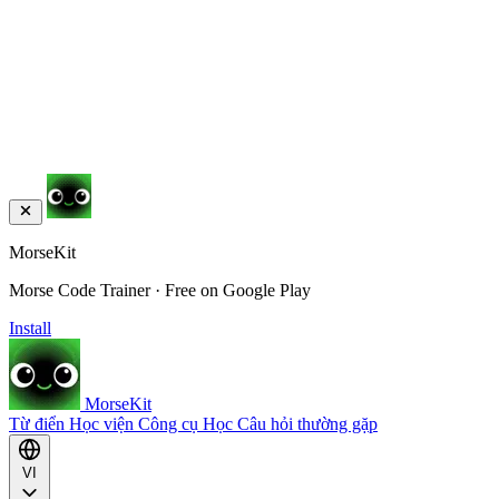
MorseKit
Morse Code Trainer · Free on Google Play
Install
MorseKit
Từ điển
Học viện
Công cụ
Học
Câu hỏi thường gặp
VI