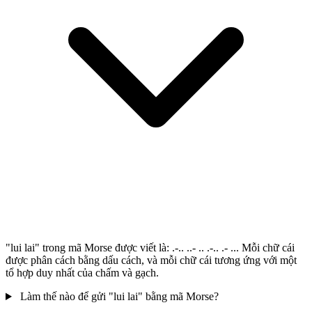
"lui lai" trong mã Morse được viết là: .-.. ..- .. .-.. .- ... Mỗi chữ cái
được phân cách bằng dấu cách, và mỗi chữ cái tương ứng với một
tổ hợp duy nhất của chấm và gạch.
Làm thế nào để gửi "lui lai" bằng mã Morse?