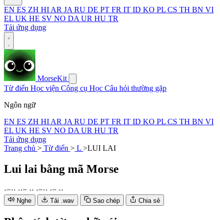
EN
ES
ZH
HI
AR
JA
RU
DE
PT
FR
IT
ID
KO
PL
CS
TH
BN
VI
EL
UK
HE
SV
NO
DA
UR
HU
TR
Tải ứng dụng
MorseKit
Từ điển
Học viện
Công cụ
Học
Câu hỏi thường gặp
Ngôn ngữ
EN
ES
ZH
HI
AR
JA
RU
DE
PT
FR
IT
ID
KO
PL
CS
TH
BN
VI
EL
UK
HE
SV
NO
DA
UR
HU
TR
Tải ứng dụng
Trang chủ
>
Từ điển
>
L
>
LUI LAI
Lui lai
bằng mã Morse
·
−
·
·
·
·
−
·
·
·
−
·
·
·
−
·
·
Nghe
Tải .wav
Sao chép
Chia sẻ