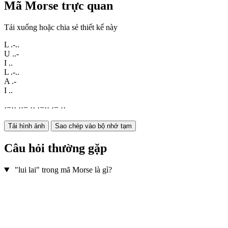
Mã Morse trực quan
Tải xuống hoặc chia sẻ thiết kế này
L
.-..
U
..-
I
..
L
.-..
A
.-
I
..
·
−
·
·
·
·
−
·
·
·
−
·
·
·
−
·
·
Tải hình ảnh
Sao chép vào bộ nhớ tạm
Câu hỏi thường gặp
"lui lai" trong mã Morse là gì?