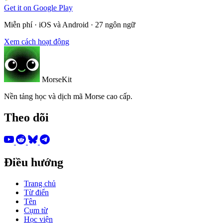
Get it on
Google Play
Miễn phí · iOS và Android · 27 ngôn ngữ
Xem cách hoạt động
MorseKit
Nền tảng học và dịch mã Morse cao cấp.
Theo dõi
Điều hướng
Trang chủ
Từ điển
Tên
Cụm từ
Học viện