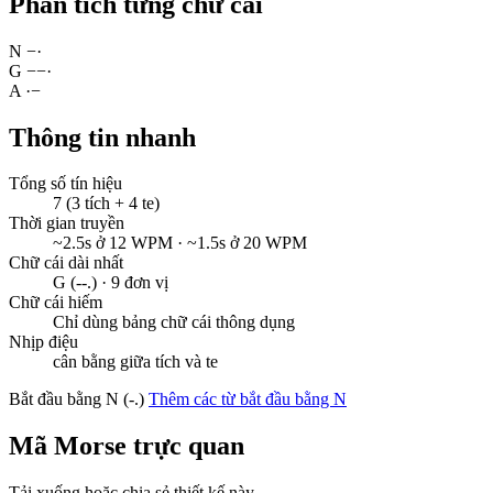
Phân tích từng chữ cái
N
−
·
G
−
−
·
A
·
−
Thông tin nhanh
Tổng số tín hiệu
7 (3 tích + 4 te)
Thời gian truyền
~2.5s ở 12 WPM · ~1.5s ở 20 WPM
Chữ cái dài nhất
G (--.) · 9 đơn vị
Chữ cái hiếm
Chỉ dùng bảng chữ cái thông dụng
Nhịp điệu
cân bằng giữa tích và te
Bắt đầu bằng N (-.)
Thêm các từ bắt đầu bằng N
Mã Morse trực quan
Tải xuống hoặc chia sẻ thiết kế này