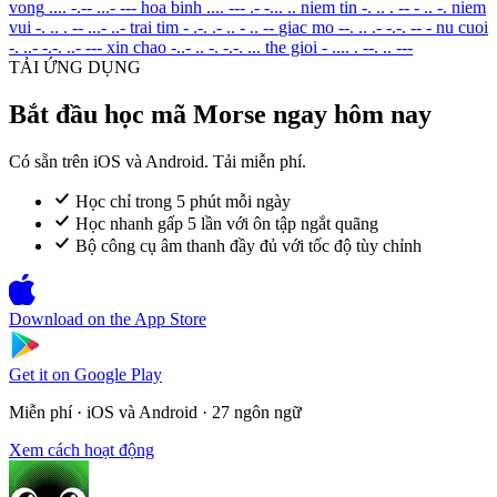
vong
.... -.-- ...- ---
hoa binh
.... --- .- -... ..
niem tin
-. .. . -- - .. -.
niem
vui
-. .. . -- ...- ..-
trai tim
- .-. .- .. - .. --
giac mo
--. .. .- -.-. -- -
nu cuoi
-. ..- -.-. ..- ---
xin chao
-..- .. -. -.-. ...
the gioi
- .... . --. .. ---
TẢI ỨNG DỤNG
Bắt đầu học mã Morse ngay hôm nay
Có sẵn trên iOS và Android. Tải miễn phí.
Học chỉ trong 5 phút mỗi ngày
Học nhanh gấp 5 lần với ôn tập ngắt quãng
Bộ công cụ âm thanh đầy đủ với tốc độ tùy chỉnh
Download on the
App Store
Get it on
Google Play
Miễn phí · iOS và Android · 27 ngôn ngữ
Xem cách hoạt động