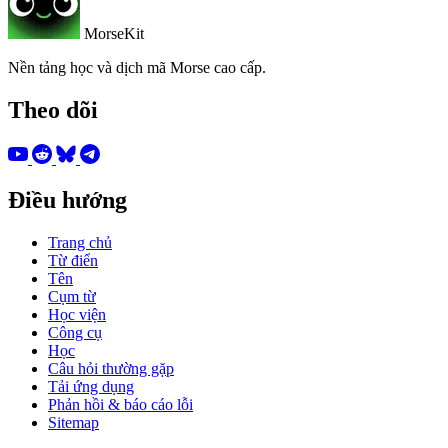
MorseKit
Nền tảng học và dịch mã Morse cao cấp.
Theo dõi
Điều hướng
Trang chủ
Từ điển
Tên
Cụm từ
Học viện
Công cụ
Học
Câu hỏi thường gặp
Tải ứng dụng
Phản hồi & báo cáo lỗi
Sitemap