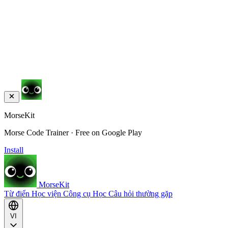
MorseKit
Morse Code Trainer · Free on Google Play
Install
MorseKit
Từ điển
Học viện
Công cụ
Học
Câu hỏi thường gặp
VI