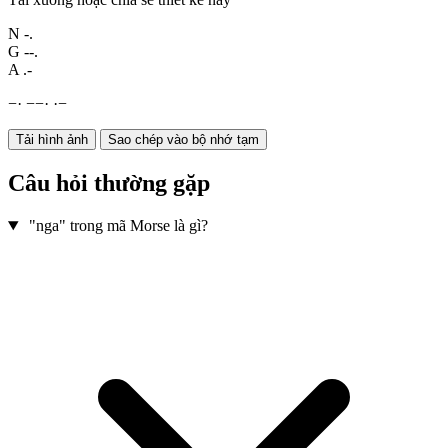
N
-.
G
--.
A
.-
−
·
−
−
·
·
−
Tải hình ảnh
Sao chép vào bộ nhớ tạm
Câu hỏi thường gặp
"nga" trong mã Morse là gì?