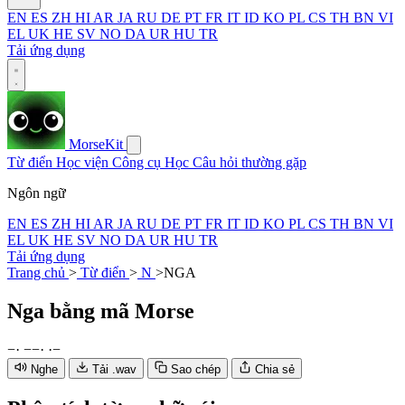
EN
ES
ZH
HI
AR
JA
RU
DE
PT
FR
IT
ID
KO
PL
CS
TH
BN
VI
EL
UK
HE
SV
NO
DA
UR
HU
TR
Tải ứng dụng
MorseKit
Từ điển
Học viện
Công cụ
Học
Câu hỏi thường gặp
Ngôn ngữ
EN
ES
ZH
HI
AR
JA
RU
DE
PT
FR
IT
ID
KO
PL
CS
TH
BN
VI
EL
UK
HE
SV
NO
DA
UR
HU
TR
Tải ứng dụng
Trang chủ
>
Từ điển
>
N
>
NGA
Nga
bằng mã Morse
−
·
−
−
·
·
−
Nghe
Tải .wav
Sao chép
Chia sẻ