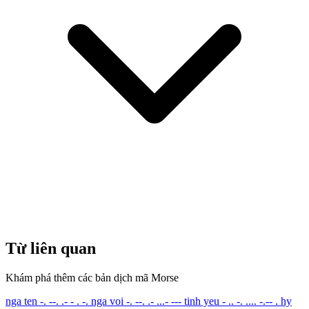
Từ liên quan
Khám phá thêm các bản dịch mã Morse
nga ten
-. --. .- - . -.
nga voi
-. --. .- ...- ---
tinh yeu
- .. -. .... -.-- .
hy