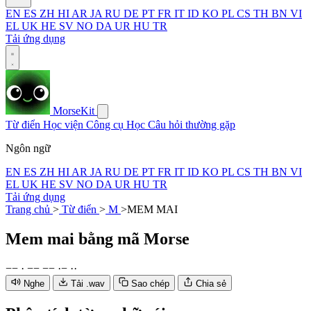
EN
ES
ZH
HI
AR
JA
RU
DE
PT
FR
IT
ID
KO
PL
CS
TH
BN
VI
EL
UK
HE
SV
NO
DA
UR
HU
TR
Tải ứng dụng
MorseKit
Từ điển
Học viện
Công cụ
Học
Câu hỏi thường gặp
Ngôn ngữ
EN
ES
ZH
HI
AR
JA
RU
DE
PT
FR
IT
ID
KO
PL
CS
TH
BN
VI
EL
UK
HE
SV
NO
DA
UR
HU
TR
Tải ứng dụng
Trang chủ
>
Từ điển
>
M
>
MEM MAI
Mem mai
bằng mã Morse
−
−
·
−
−
−
−
·
−
·
·
Nghe
Tải .wav
Sao chép
Chia sẻ