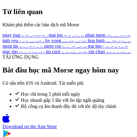
Từ liên quan
Khám phá thêm các bản dịch mã Morse
ngay mai
-. --. .- -.-- -- .
mai ten
-- .- .. - . -.
phan mem
.--. .... .- -. --
tinh yeu
- .. -. .... -.-- .
hy vong
.... -.-- ...- ---
hoa binh
.... --- .- -... ..
niem tin
-. .. . -- - .. -.
niem vui
-. .. . -- ...- ..-
trai tim
- .-. .- .. - .. --
giac mo
--. .. .- -.-. -- -
nu cuoi
-. ..- -.-. ..- ---
xin chao
-..- .. -. -.-. ...
TẢI ỨNG DỤNG
Bắt đầu học mã Morse ngay hôm nay
Có sẵn trên iOS và Android. Tải miễn phí.
Học chỉ trong 5 phút mỗi ngày
Học nhanh gấp 5 lần với ôn tập ngắt quãng
Bộ công cụ âm thanh đầy đủ với tốc độ tùy chỉnh
Download on the
App Store