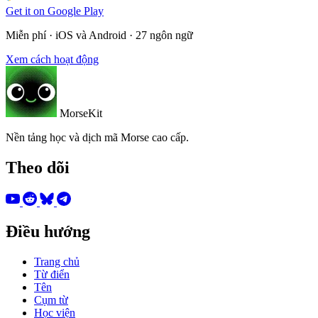
Get it on
Google Play
Miễn phí · iOS và Android · 27 ngôn ngữ
Xem cách hoạt động
MorseKit
Nền tảng học và dịch mã Morse cao cấp.
Theo dõi
Điều hướng
Trang chủ
Từ điển
Tên
Cụm từ
Học viện