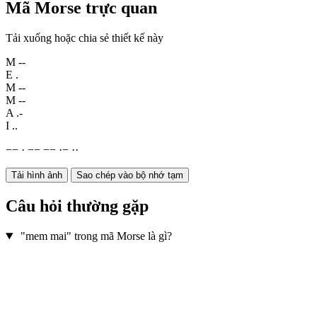
Mã Morse trực quan
Tải xuống hoặc chia sẻ thiết kế này
M
--
E
.
M
--
M
--
A
.-
I
..
−
−
·
−
−
−
−
·
−
·
·
Tải hình ảnh
Sao chép vào bộ nhớ tạm
Câu hỏi thường gặp
"mem mai" trong mã Morse là gì?