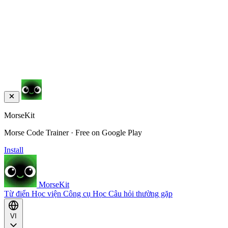
MorseKit
Morse Code Trainer · Free on Google Play
Install
MorseKit
Từ điển
Học viện
Công cụ
Học
Câu hỏi thường gặp
VI