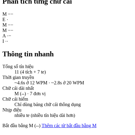
Phân tích từng chữ cái
M
−
−
E
·
M
−
−
M
−
−
A
·
−
I
·
·
Thông tin nhanh
Tổng số tín hiệu
11 (4 tích + 7 te)
Thời gian truyền
~4.6s ở 12 WPM · ~2.8s ở 20 WPM
Chữ cái dài nhất
M (--) · 7 đơn vị
Chữ cái hiếm
Chỉ dùng bảng chữ cái thông dụng
Nhịp điệu
nhiều te (nhiều tín hiệu dài hơn)
Bắt đầu bằng M (--)
Thêm các từ bắt đầu bằng M