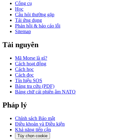
Công cụ
Học
Câu hỏi thường gặp
Tải ứng dụng
Phản hồi & báo cáo lỗi
Sitemap
Tài nguyên
Mã Morse là gì?
Cách hoạt động
Cách học
Cách đọc
Tín hiệu SOS
Bảng tra cứu (PDF)
Bảng chữ cái phiên âm NATO
Pháp lý
Chính sách Bảo mật
Điều khoản và Điều kiện
Khả năng tiếp cận
Tùy chọn cookie