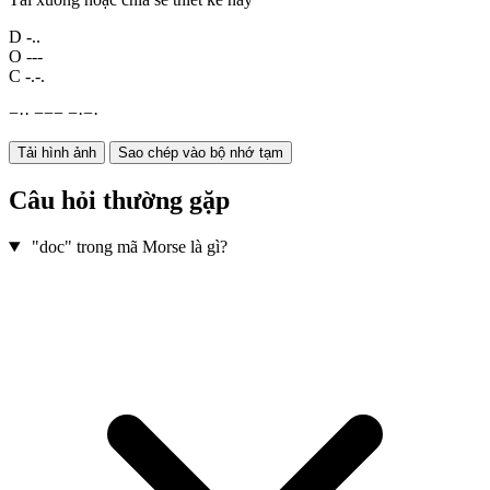
D
-..
O
---
C
-.-.
−
·
·
−
−
−
−
·
−
·
Tải hình ảnh
Sao chép vào bộ nhớ tạm
Câu hỏi thường gặp
"doc" trong mã Morse là gì?