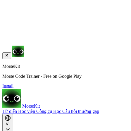
MorseKit
Morse Code Trainer · Free on Google Play
Install
MorseKit
Từ điển
Học viện
Công cụ
Học
Câu hỏi thường gặp
VI