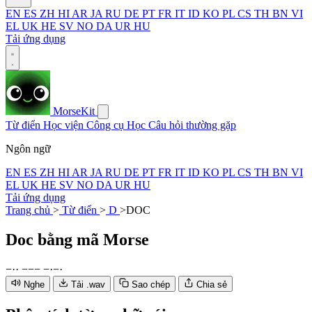
EN
ES
ZH
HI
AR
JA
RU
DE
PT
FR
IT
ID
KO
PL
CS
TH
BN
VI
EL
UK
HE
SV
NO
DA
UR
HU
Tải ứng dụng
MorseKit
Từ điển
Học viện
Công cụ
Học
Câu hỏi thường gặp
Ngôn ngữ
EN
ES
ZH
HI
AR
JA
RU
DE
PT
FR
IT
ID
KO
PL
CS
TH
BN
VI
EL
UK
HE
SV
NO
DA
UR
HU
Tải ứng dụng
Trang chủ
>
Từ điển
>
D
>
DOC
Doc
bằng mã Morse
−
·
·
−
−
−
−
·
−
·
Nghe
Tải .wav
Sao chép
Chia sẻ