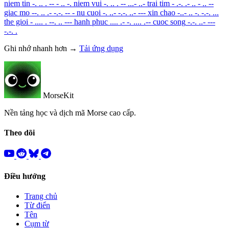
niem tin
-. .. . -- - .. -.
niem vui
-. .. . -- ...- ..-
trai tim
- .-. .- .. - .. --
giac mo
--. .. .- -.-. -- -
nu cuoi
-. ..- -.-. ..- ---
xin chao
-..- .. -. -.-. ...
the gioi
- .... . --. .. ---
hanh phuc
.... .- -. .... .--
cuoc song
-.-. ..- ---
-.-. .
Ghi nhớ nhanh hơn →
Tải ứng dụng
MorseKit
Nền tảng học và dịch mã Morse cao cấp.
Theo dõi
Điều hướng
Trang chủ
Từ điển
Tên
Cụm từ