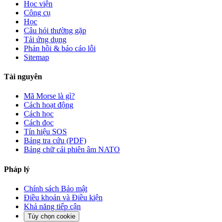
Học viện
Công cụ
Học
Câu hỏi thường gặp
Tải ứng dụng
Phản hồi & báo cáo lỗi
Sitemap
Tài nguyên
Mã Morse là gì?
Cách hoạt động
Cách học
Cách đọc
Tín hiệu SOS
Bảng tra cứu (PDF)
Bảng chữ cái phiên âm NATO
Pháp lý
Chính sách Bảo mật
Điều khoản và Điều kiện
Khả năng tiếp cận
Tùy chọn cookie