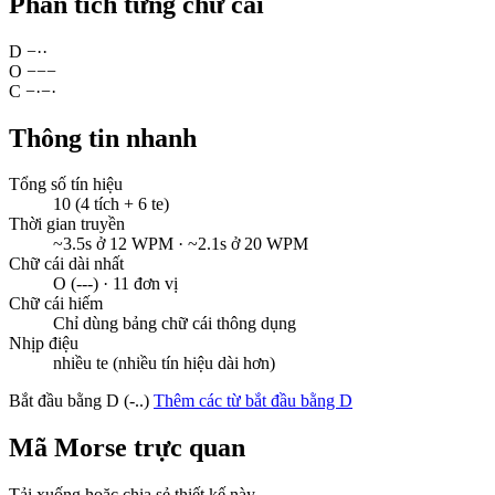
Phân tích từng chữ cái
D
−
·
·
O
−
−
−
C
−
·
−
·
Thông tin nhanh
Tổng số tín hiệu
10 (4 tích + 6 te)
Thời gian truyền
~3.5s ở 12 WPM · ~2.1s ở 20 WPM
Chữ cái dài nhất
O (---) · 11 đơn vị
Chữ cái hiếm
Chỉ dùng bảng chữ cái thông dụng
Nhịp điệu
nhiều te (nhiều tín hiệu dài hơn)
Bắt đầu bằng D (-..)
Thêm các từ bắt đầu bằng D
Mã Morse trực quan
Tải xuống hoặc chia sẻ thiết kế này