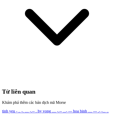
Từ liên quan
Khám phá thêm các bản dịch mã Morse
tinh yeu
- .. -. .... -.-- .
hy vong
.... -.-- ...- ---
hoa binh
.... --- .- -... ..