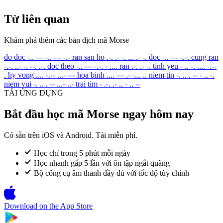
Từ liên quan
Khám phá thêm các bản dịch mã Morse
do doc
-.. --- -.. --- -.-
ran san ho
.-. .- -. ... .- -.
doc
-.. --- -.-.
cung ran
-.-. ..- -. --. .-.
doc theo
-.. --- -.-. - ....
ran
.-. .- -.
tinh yeu
- .. -. .... -.--
.
hy vong
.... -.-- ...- ---
hoa binh
.... --- .- -... ..
niem tin
-. .. . -- - .. -.
niem vui
-. .. . -- ...- ..-
trai tim
- .-. .- .. - .. --
TẢI ỨNG DỤNG
Bắt đầu học mã Morse ngay hôm nay
Có sẵn trên iOS và Android. Tải miễn phí.
Học chỉ trong 5 phút mỗi ngày
Học nhanh gấp 5 lần với ôn tập ngắt quãng
Bộ công cụ âm thanh đầy đủ với tốc độ tùy chỉnh
Download on the
App Store