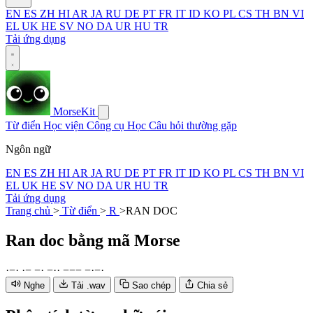
EN
ES
ZH
HI
AR
JA
RU
DE
PT
FR
IT
ID
KO
PL
CS
TH
BN
VI
EL
UK
HE
SV
NO
DA
UR
HU
TR
Tải ứng dụng
MorseKit
Từ điển
Học viện
Công cụ
Học
Câu hỏi thường gặp
Ngôn ngữ
EN
ES
ZH
HI
AR
JA
RU
DE
PT
FR
IT
ID
KO
PL
CS
TH
BN
VI
EL
UK
HE
SV
NO
DA
UR
HU
TR
Tải ứng dụng
Trang chủ
>
Từ điển
>
R
>
RAN DOC
Ran doc
bằng mã Morse
·
−
·
·
−
−
·
−
·
·
−
−
−
−
·
−
·
Nghe
Tải .wav
Sao chép
Chia sẻ