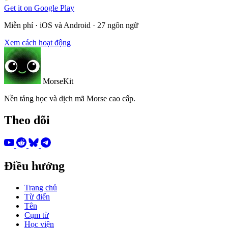
Get it on
Google Play
Miễn phí · iOS và Android · 27 ngôn ngữ
Xem cách hoạt động
MorseKit
Nền tảng học và dịch mã Morse cao cấp.
Theo dõi
Điều hướng
Trang chủ
Từ điển
Tên
Cụm từ
Học viện