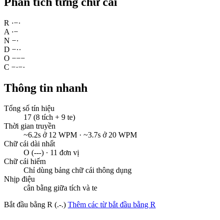
Phân tích từng chữ cái
R
·
−
·
A
·
−
N
−
·
D
−
·
·
O
−
−
−
C
−
·
−
·
Thông tin nhanh
Tổng số tín hiệu
17 (8 tích + 9 te)
Thời gian truyền
~6.2s ở 12 WPM · ~3.7s ở 20 WPM
Chữ cái dài nhất
O (---) · 11 đơn vị
Chữ cái hiếm
Chỉ dùng bảng chữ cái thông dụng
Nhịp điệu
cân bằng giữa tích và te
Bắt đầu bằng R (.-.)
Thêm các từ bắt đầu bằng R