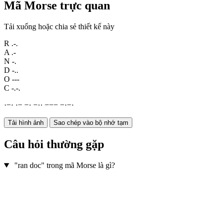
Mã Morse trực quan
Tải xuống hoặc chia sẻ thiết kế này
R
.-.
A
.-
N
-.
D
-..
O
---
C
-.-.
·
−
·
·
−
−
·
−
·
·
−
−
−
−
·
−
·
Tải hình ảnh
Sao chép vào bộ nhớ tạm
Câu hỏi thường gặp
"ran doc" trong mã Morse là gì?