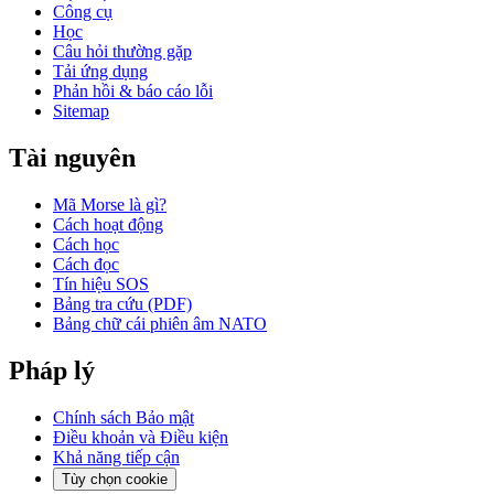
Công cụ
Học
Câu hỏi thường gặp
Tải ứng dụng
Phản hồi & báo cáo lỗi
Sitemap
Tài nguyên
Mã Morse là gì?
Cách hoạt động
Cách học
Cách đọc
Tín hiệu SOS
Bảng tra cứu (PDF)
Bảng chữ cái phiên âm NATO
Pháp lý
Chính sách Bảo mật
Điều khoản và Điều kiện
Khả năng tiếp cận
Tùy chọn cookie