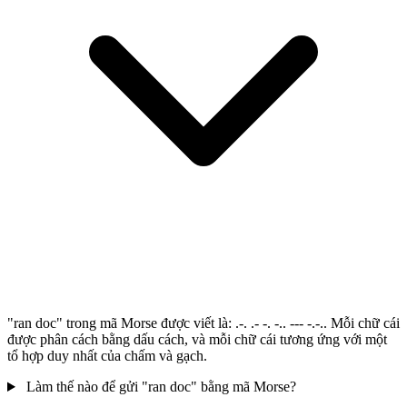
"ran doc" trong mã Morse được viết là: .-. .- -. -.. --- -.-.. Mỗi chữ cái
được phân cách bằng dấu cách, và mỗi chữ cái tương ứng với một
tổ hợp duy nhất của chấm và gạch.
Làm thế nào để gửi "ran doc" bằng mã Morse?