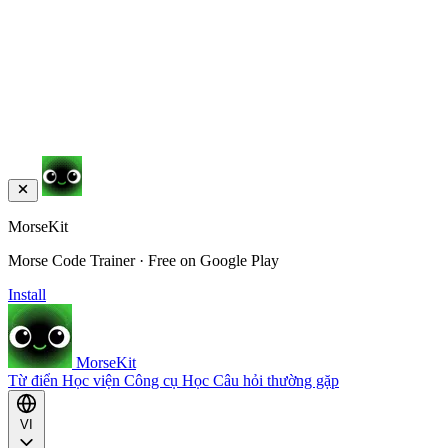
MorseKit
Morse Code Trainer · Free on Google Play
Install
MorseKit
Từ điển
Học viện
Công cụ
Học
Câu hỏi thường gặp
VI