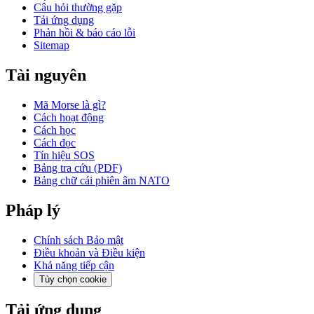
Câu hỏi thường gặp
Tải ứng dụng
Phản hồi & báo cáo lỗi
Sitemap
Tài nguyên
Mã Morse là gì?
Cách hoạt động
Cách học
Cách đọc
Tín hiệu SOS
Bảng tra cứu (PDF)
Bảng chữ cái phiên âm NATO
Pháp lý
Chính sách Bảo mật
Điều khoản và Điều kiện
Khả năng tiếp cận
Tùy chọn cookie
Tải ứng dụng