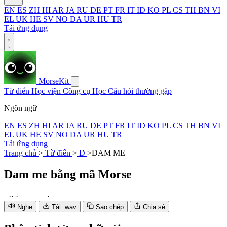
EN
ES
ZH
HI
AR
JA
RU
DE
PT
FR
IT
ID
KO
PL
CS
TH
BN
VI
EL
UK
HE
SV
NO
DA
UR
HU
TR
Tải ứng dụng
MorseKit
Từ điển
Học viện
Công cụ
Học
Câu hỏi thường gặp
Ngôn ngữ
EN
ES
ZH
HI
AR
JA
RU
DE
PT
FR
IT
ID
KO
PL
CS
TH
BN
VI
EL
UK
HE
SV
NO
DA
UR
HU
TR
Tải ứng dụng
Trang chủ
>
Từ điển
>
D
>
DAM ME
Dam me
bằng mã Morse
−
·
·
·
−
−
−
−
−
·
Nghe
Tải .wav
Sao chép
Chia sẻ