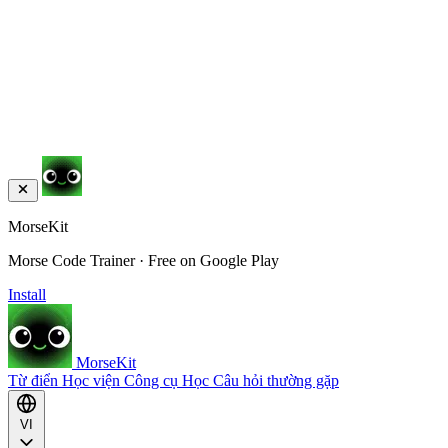
MorseKit
Morse Code Trainer · Free on Google Play
Install
MorseKit
Từ điển
Học viện
Công cụ
Học
Câu hỏi thường gặp
VI