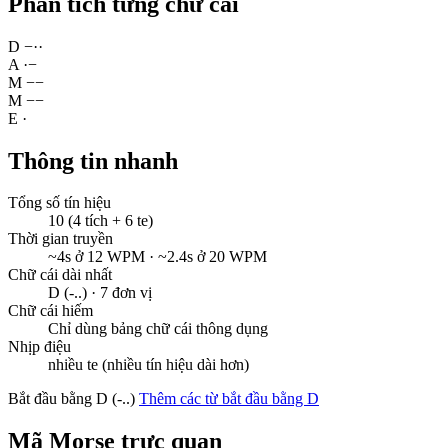
Phân tích từng chữ cái
D
−
·
·
A
·
−
M
−
−
M
−
−
E
·
Thông tin nhanh
Tổng số tín hiệu
10 (4 tích + 6 te)
Thời gian truyền
~4s ở 12 WPM · ~2.4s ở 20 WPM
Chữ cái dài nhất
D (-..) · 7 đơn vị
Chữ cái hiếm
Chỉ dùng bảng chữ cái thông dụng
Nhịp điệu
nhiều te (nhiều tín hiệu dài hơn)
Bắt đầu bằng D (-..)
Thêm các từ bắt đầu bằng D
Mã Morse trực quan