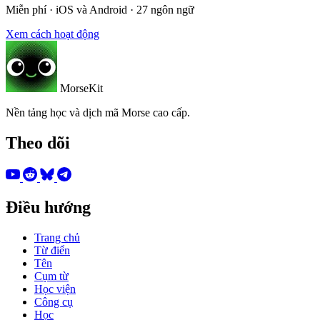
Miễn phí · iOS và Android · 27 ngôn ngữ
Xem cách hoạt động
MorseKit
Nền tảng học và dịch mã Morse cao cấp.
Theo dõi
Điều hướng
Trang chủ
Từ điển
Tên
Cụm từ
Học viện
Công cụ
Học