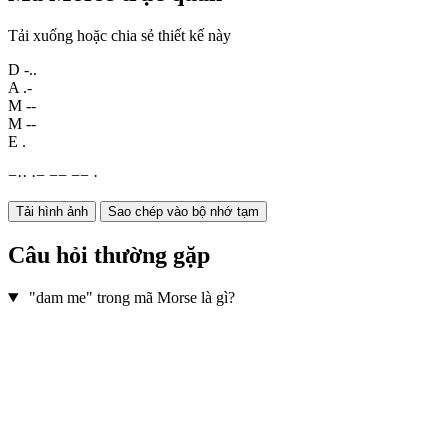
Tải xuống hoặc chia sẻ thiết kế này
D
-..
A
.-
M
--
M
--
E
.
−
·
·
·
−
−
−
−
−
·
Tải hình ảnh
Sao chép vào bộ nhớ tạm
Câu hỏi thường gặp
"dam me" trong mã Morse là gì?