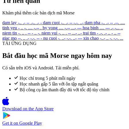
Từ liên quan
Khám phá thêm các bản dịch mã Morse
dam lay
-.. .- -- .-.. .- -
dam cuoi
-.. .- -- -.-. ..-
dam pha
-.. .- -- .--. ....
tinh yeu
- .. -. .... -.-- .
hy vong
.... -.-- ...- ---
hoa binh
.... --- .- -... ..
niem tin
-. .. . -- - .. -.
niem vui
-. .. . -- ...- ..-
trai tim
- .-. .- .. - .. --
giac mo
--. .. .- -.-. -- -
nu cuoi
-. ..- -.-. ..- ---
xin chao
-..- .. -. -.-. ...
TẢI ỨNG DỤNG
Bắt đầu học mã Morse ngay hôm nay
Có sẵn trên iOS và Android. Tải miễn phí.
Học chỉ trong 5 phút mỗi ngày
Học nhanh gấp 5 lần với ôn tập ngắt quãng
Bộ công cụ âm thanh đầy đủ với tốc độ tùy chỉnh
Download on the
App Store
Get it on
Google Play