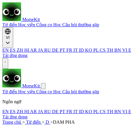
MorseKit
Từ điển
Học viện
Công cụ
Học
Câu hỏi thường gặp
VI
EN
ES
ZH
HI
AR
JA
RU
DE
PT
FR
IT
ID
KO
PL
CS
TH
BN
VI
Tải ứng dụng
MorseKit
Từ điển
Học viện
Công cụ
Học
Câu hỏi thường gặp
Ngôn ngữ
EN
ES
ZH
HI
AR
JA
RU
DE
PT
FR
IT
ID
KO
PL
CS
TH
BN
VI
Tải ứng dụng
Trang chủ
>
Từ điển
>
D
>
DAM PHA