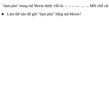
"dam pha" trong mã Morse được viết là: -.. .- -- .--. .... .-. Mỗi ch
Làm thế nào để gửi "dam pha" bằng mã Morse?