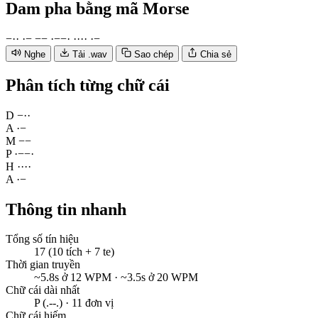
Dam pha
bằng mã Morse
−
·
·
·
−
−
−
·
−
−
·
·
·
·
·
·
−
Nghe
Tải .wav
Sao chép
Chia sẻ
Phân tích từng chữ cái
D
−
·
·
A
·
−
M
−
−
P
·
−
−
·
H
·
·
·
·
A
·
−
Thông tin nhanh
Tổng số tín hiệu
17 (10 tích + 7 te)
Thời gian truyền
~5.8s ở 12 WPM · ~3.5s ở 20 WPM
Chữ cái dài nhất
P (.--.) · 11 đơn vị
Chữ cái hiếm