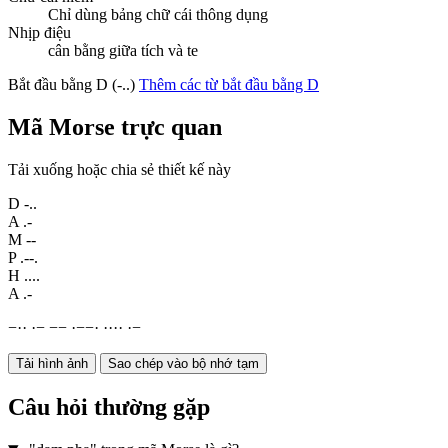
Chỉ dùng bảng chữ cái thông dụng
Nhịp điệu
cân bằng giữa tích và te
Bắt đầu bằng D (-..)
Thêm các từ bắt đầu bằng D
Mã Morse trực quan
Tải xuống hoặc chia sẻ thiết kế này
D
-..
A
.-
M
--
P
.--.
H
....
A
.-
−
·
·
·
−
−
−
·
−
−
·
·
·
·
·
·
−
Tải hình ảnh
Sao chép vào bộ nhớ tạm
Câu hỏi thường gặp