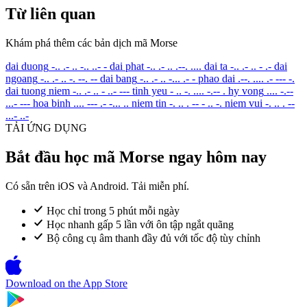
Từ liên quan
Khám phá thêm các bản dịch mã Morse
dai duong
-.. .- .. -.. ..- -
dai phat
-.. .- .. .--. ....
dai ta
-.. .- .. - .-
dai
ngoang
-.. .- .. -. --. --
dai bang
-.. .- .. -... .- -
phao dai
.--. .... .- --- -.
dai tuong niem
-.. .- .. - ..- ---
tinh yeu
- .. -. .... -.-- .
hy vong
.... -.--
...- ---
hoa binh
.... --- .- -... ..
niem tin
-. .. . -- - .. -.
niem vui
-. .. . --
...- ..-
TẢI ỨNG DỤNG
Bắt đầu học mã Morse ngay hôm nay
Có sẵn trên iOS và Android. Tải miễn phí.
Học chỉ trong 5 phút mỗi ngày
Học nhanh gấp 5 lần với ôn tập ngắt quãng
Bộ công cụ âm thanh đầy đủ với tốc độ tùy chỉnh
Download on the
App Store