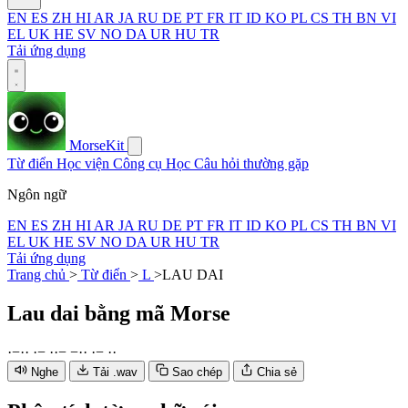
EN
ES
ZH
HI
AR
JA
RU
DE
PT
FR
IT
ID
KO
PL
CS
TH
BN
VI
EL
UK
HE
SV
NO
DA
UR
HU
TR
Tải ứng dụng
MorseKit
Từ điển
Học viện
Công cụ
Học
Câu hỏi thường gặp
Ngôn ngữ
EN
ES
ZH
HI
AR
JA
RU
DE
PT
FR
IT
ID
KO
PL
CS
TH
BN
VI
EL
UK
HE
SV
NO
DA
UR
HU
TR
Tải ứng dụng
Trang chủ
>
Từ điển
>
L
>
LAU DAI
Lau dai
bằng mã Morse
·
−
·
·
·
−
·
·
−
−
·
·
·
−
·
·
Nghe
Tải .wav
Sao chép
Chia sẻ