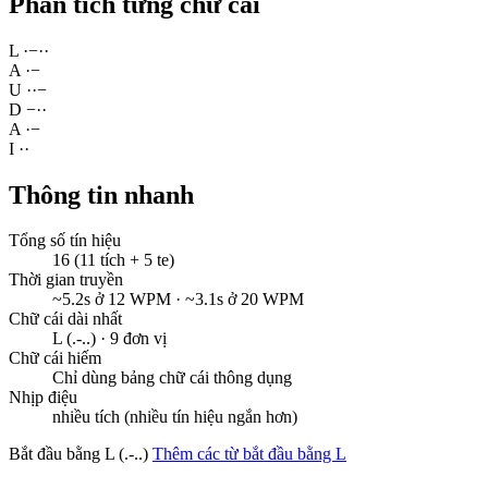
Phân tích từng chữ cái
L
·
−
·
·
A
·
−
U
·
·
−
D
−
·
·
A
·
−
I
·
·
Thông tin nhanh
Tổng số tín hiệu
16 (11 tích + 5 te)
Thời gian truyền
~5.2s ở 12 WPM · ~3.1s ở 20 WPM
Chữ cái dài nhất
L (.-..) · 9 đơn vị
Chữ cái hiếm
Chỉ dùng bảng chữ cái thông dụng
Nhịp điệu
nhiều tích (nhiều tín hiệu ngắn hơn)
Bắt đầu bằng L (.-..)
Thêm các từ bắt đầu bằng L