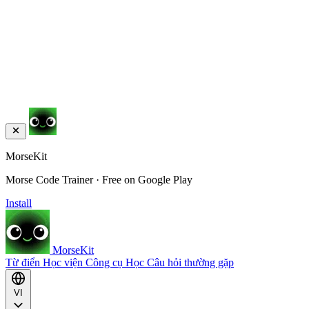
MorseKit
Morse Code Trainer · Free on Google Play
Install
MorseKit
Từ điển
Học viện
Công cụ
Học
Câu hỏi thường gặp
VI