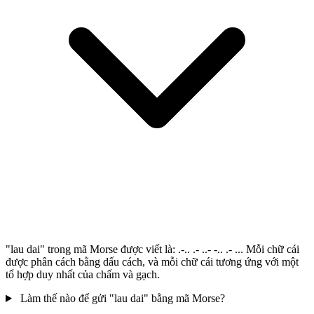
"lau dai" trong mã Morse được viết là: .-.. .- ..- -.. .- ... Mỗi chữ cái
được phân cách bằng dấu cách, và mỗi chữ cái tương ứng với một
tổ hợp duy nhất của chấm và gạch.
Làm thế nào để gửi "lau dai" bằng mã Morse?