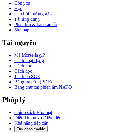
Công cụ
Học
Câu hỏi thường gặp
Tải ứng dụng
Phản hồi & báo cáo lỗi
Sitemap
Tài nguyên
Mã Morse là gì?
Cách hoạt động
Cách học
Cách đọc
Tín hiệu SOS
Bảng tra cứu (PDF)
Bảng chữ cái phiên âm NATO
Pháp lý
Chính sách Bảo mật
Điều khoản và Điều kiện
Khả năng tiếp cận
Tùy chọn cookie