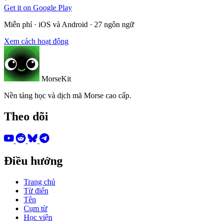
Get it on
Google Play
Miễn phí · iOS và Android · 27 ngôn ngữ
Xem cách hoạt động
MorseKit
Nền tảng học và dịch mã Morse cao cấp.
Theo dõi
Điều hướng
Trang chủ
Từ điển
Tên
Cụm từ
Học viện