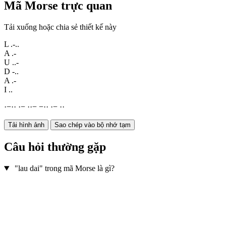
Mã Morse trực quan
Tải xuống hoặc chia sẻ thiết kế này
L
.-..
A
.-
U
..-
D
-..
A
.-
I
..
·
−
·
·
·
−
·
·
−
−
·
·
·
−
·
·
Tải hình ảnh
Sao chép vào bộ nhớ tạm
Câu hỏi thường gặp
"lau dai" trong mã Morse là gì?