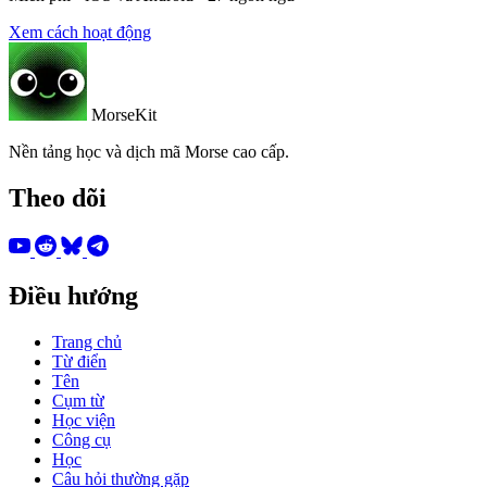
Xem cách hoạt động
MorseKit
Nền tảng học và dịch mã Morse cao cấp.
Theo dõi
Điều hướng
Trang chủ
Từ điển
Tên
Cụm từ
Học viện
Công cụ
Học
Câu hỏi thường gặp