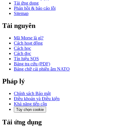
Tải ứng dụng
Phản hồi & báo cáo lỗi
Sitemap
Tài nguyên
Mã Morse là gì?
Cách hoạt động
Cách học
Cách đọc
Tín hiệu SOS
Bảng tra cứu (PDF)
Bảng chữ cái phiên âm NATO
Pháp lý
Chính sách Bảo mật
Điều khoản và Điều kiện
Khả năng tiếp cận
Tùy chọn cookie
Tải ứng dụng