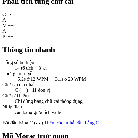
Phân tích từng chữ cái
C
−
·
−
·
A
·
−
M
−
−
A
·
−
P
·
−
−
·
Thông tin nhanh
Tổng số tín hiệu
14 (6 tích + 8 te)
Thời gian truyền
~5.2s ở 12 WPM · ~3.1s ở 20 WPM
Chữ cái dài nhất
C (-.-.) · 11 đơn vị
Chữ cái hiếm
Chỉ dùng bảng chữ cái thông dụng
Nhịp điệu
cân bằng giữa tích và te
Bắt đầu bằng C (-.-.)
Thêm các từ bắt đầu bằng C
Mã Morse trực quan