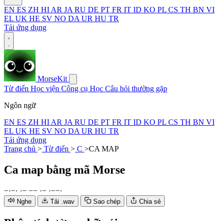
EN
ES
ZH
HI
AR
JA
RU
DE
PT
FR
IT
ID
KO
PL
CS
TH
BN
VI
EL
UK
HE
SV
NO
DA
UR
HU
TR
Tải ứng dụng
MorseKit
Từ điển
Học viện
Công cụ
Học
Câu hỏi thường gặp
Ngôn ngữ
EN
ES
ZH
HI
AR
JA
RU
DE
PT
FR
IT
ID
KO
PL
CS
TH
BN
VI
EL
UK
HE
SV
NO
DA
UR
HU
TR
Tải ứng dụng
Trang chủ
>
Từ điển
>
C
>
CA MAP
Ca map
bằng mã Morse
−
·
−
·
·
−
−
−
·
−
·
−
−
·
Nghe
Tải .wav
Sao chép
Chia sẻ