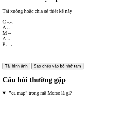
Tải xuống hoặc chia sẻ thiết kế này
C
-.-.
A
.-
M
--
A
.-
P
.--.
−
·
−
·
·
−
−
−
·
−
·
−
−
·
Tải hình ảnh
Sao chép vào bộ nhớ tạm
Câu hỏi thường gặp
"ca map" trong mã Morse là gì?