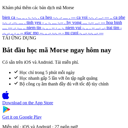
Khám phá thêm các bản dịch mã Morse
bien ca
-... .. . -. -.-. .
ca heo
-.-. .- .... . ---
ca voi
-.-. .- ...- --- ..
ca phe
-.-. .- .--. .... .
tinh yeu
- .. -. .... -.-- .
hy vong
.... -.-- ...- ---
hoa binh
.... --- .- -... ..
niem tin
-. .. . -- - .. -.
niem vui
-. .. . -- ...- ..-
trai tim
-
.-. .- .. - .. --
giac mo
--. .. .- -.-. -- -
nu cuoi
-. ..- -.-. ..- ---
TẢI ỨNG DỤNG
Bắt đầu học mã Morse ngay hôm nay
Có sẵn trên iOS và Android. Tải miễn phí.
Học chỉ trong 5 phút mỗi ngày
Học nhanh gấp 5 lần với ôn tập ngắt quãng
Bộ công cụ âm thanh đầy đủ với tốc độ tùy chỉnh
Download on the
App Store
Get it on
Google Play
Miễn phí · iOS và Android · 27 ngôn ngữ