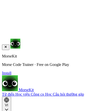
MorseKit
Morse Code Trainer · Free on Google Play
Install
MorseKit
Từ điển
Học viện
Công cụ
Học
Câu hỏi thường gặp
VI