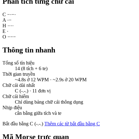
Phân tích từng chữ cái
C
−
·
−
·
A
·
−
H
·
·
·
·
E
·
O
−
−
−
Thông tin nhanh
Tổng số tín hiệu
14 (8 tích + 6 te)
Thời gian truyền
~4.8s ở 12 WPM · ~2.9s ở 20 WPM
Chữ cái dài nhất
C (-.-.) · 11 đơn vị
Chữ cái hiếm
Chỉ dùng bảng chữ cái thông dụng
Nhịp điệu
cân bằng giữa tích và te
Bắt đầu bằng C (-.-.)
Thêm các từ bắt đầu bằng C
Mã Morse trực quan