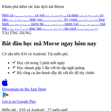
Khám phá thêm các bản dịch mã Morse
bien ca
-... .. . -. -.-. .
ca voi
-.-. .- ...- --- ..
ca map
-.-. .- -- .- .--.
ca
phe
-.-. .- .--. .... .
tinh yeu
- .. -. .... -.-- .
hy vong
.... -.-- ...- ---
hoa
binh
.... --- .- -... ..
niem tin
-. .. . -- - .. -.
niem vui
-. .. . -- ...- ..-
trai
tim
- .-. .- .. - .. --
giac mo
--. .. .- -.-. -- -
nu cuoi
-. ..- -.-. ..- ---
TẢI ỨNG DỤNG
Bắt đầu học mã Morse ngay hôm nay
Có sẵn trên iOS và Android. Tải miễn phí.
Học chỉ trong 5 phút mỗi ngày
Học nhanh gấp 5 lần với ôn tập ngắt quãng
Bộ công cụ âm thanh đầy đủ với tốc độ tùy chỉnh
Download on the
App Store
Get it on
Google Play
Miễn phí · iOS và Android · 27 ngôn ngữ