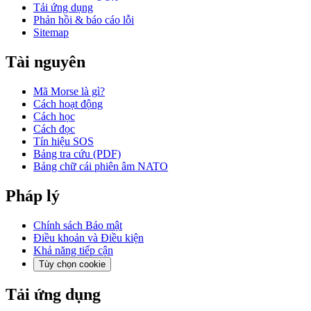
Tải ứng dụng
Phản hồi & báo cáo lỗi
Sitemap
Tài nguyên
Mã Morse là gì?
Cách hoạt động
Cách học
Cách đọc
Tín hiệu SOS
Bảng tra cứu (PDF)
Bảng chữ cái phiên âm NATO
Pháp lý
Chính sách Bảo mật
Điều khoản và Điều kiện
Khả năng tiếp cận
Tùy chọn cookie
Tải ứng dụng