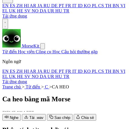
EN
ES
ZH
HI
AR
JA
RU
DE
PT
FR
IT
ID
KO
PL
CS
TH
BN
VI
EL
UK
HE
SV
NO
DA
UR
HU
TR
Tải ứng dụng
MorseKit
Từ điển
Học viện
Công cụ
Học
Câu hỏi thường gặp
Ngôn ngữ
EN
ES
ZH
HI
AR
JA
RU
DE
PT
FR
IT
ID
KO
PL
CS
TH
BN
VI
EL
UK
HE
SV
NO
DA
UR
HU
TR
Tải ứng dụng
Trang chủ
>
Từ điển
>
C
>
CA HEO
Ca heo
bằng mã Morse
−
·
−
·
·
−
·
·
·
·
·
−
−
−
Nghe
Tải .wav
Sao chép
Chia sẻ