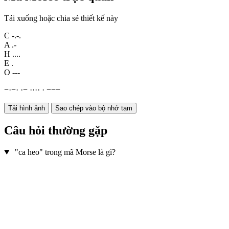
Tải xuống hoặc chia sẻ thiết kế này
C
-.-.
A
.-
H
....
E
.
O
---
−
·
−
·
·
−
·
·
·
·
·
−
−
−
Tải hình ảnh
Sao chép vào bộ nhớ tạm
Câu hỏi thường gặp
"ca heo" trong mã Morse là gì?