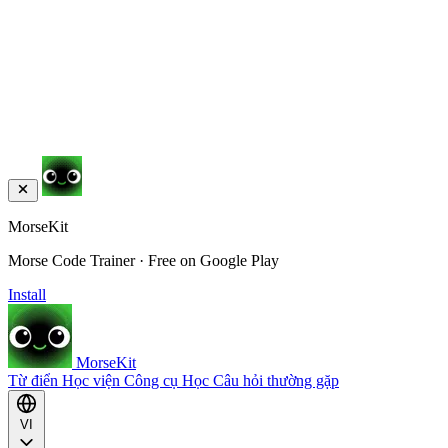
MorseKit
Morse Code Trainer · Free on Google Play
Install
MorseKit
Từ điển
Học viện
Công cụ
Học
Câu hỏi thường gặp
VI