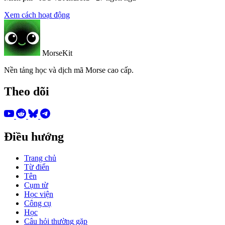
Xem cách hoạt động
MorseKit
Nền tảng học và dịch mã Morse cao cấp.
Theo dõi
Điều hướng
Trang chủ
Từ điển
Tên
Cụm từ
Học viện
Công cụ
Học
Câu hỏi thường gặp