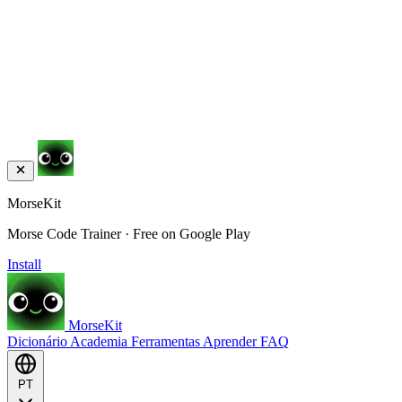
MorseKit
Morse Code Trainer · Free on Google Play
Install
MorseKit
Dicionário
Academia
Ferramentas
Aprender
FAQ
PT