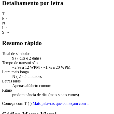
Detalhamento por letra
T
−
E
·
N
−
·
I
·
·
S
·
·
·
Resumo rápido
Total de símbolos
9 (7 dits e 2 dahs)
Tempo de transmissão
~2.9s a 12 WPM · ~1.7s a 20 WPM
Letra mais longa
N (-.) · 5 unidades
Letras raras
Apenas alfabeto comum
Ritmo
predominância de dits (mais sinais curtos)
Começa com T (-)
Mais palavras que começam com T