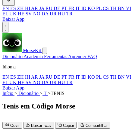
EN
ES
ZH
HI
AR
JA
RU
DE
PT
FR
IT
ID
KO
PL
CS
TH
BN
VI
EL
UK
HE
SV
NO
DA
UR
HU
TR
Baixar App
MorseKit
Dicionário
Academia
Ferramentas
Aprender
FAQ
Idioma
EN
ES
ZH
HI
AR
JA
RU
DE
PT
FR
IT
ID
KO
PL
CS
TH
BN
VI
EL
UK
HE
SV
NO
DA
UR
HU
TR
Baixar App
Início
>
Dicionário
>
T
>
TENIS
Tenis
em Código Morse
−
·
−
·
·
·
·
·
·
Ouvir
Baixar .wav
Copiar
Compartilhar