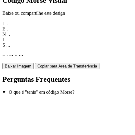
Código Morse Visual
Baixe ou compartilhe este design
T
-
E
.
N
-.
I
..
S
...
−
·
−
·
·
·
·
·
·
Baixar Imagem
Copiar para Área de Transferência
Perguntas Frequentes
O que é "tenis" em código Morse?