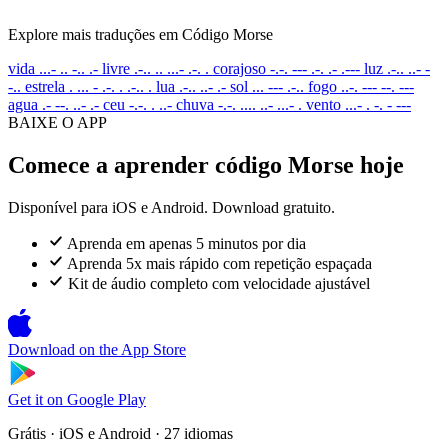
Explore mais traduções em Código Morse
vida
...- .. -.. .-
livre
.-.. .. ...- .-. .
corajoso
-.-. --- .-. .- .---
luz
.-.. ..- -
-..
estrela
. ... - .-. . .-.. .
lua
.-.. ..- .-
sol
... --- .-..
fogo
..-. --- --. ---
agua
.- --. ..- .-
ceu
-.-. . ..-
chuva
-.-. .... ..- ...- .
vento
...- . -. - ---
BAIXE O APP
Comece a aprender código Morse hoje
Disponível para iOS e Android. Download gratuito.
Aprenda em apenas 5 minutos por dia
Aprenda 5x mais rápido com repetição espaçada
Kit de áudio completo com velocidade ajustável
Download on the
App Store
Get it on
Google Play
Grátis · iOS e Android · 27 idiomas