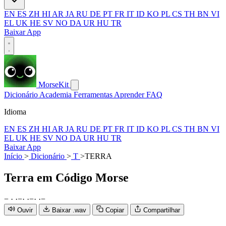
EN
ES
ZH
HI
AR
JA
RU
DE
PT
FR
IT
ID
KO
PL
CS
TH
BN
VI
EL
UK
HE
SV
NO
DA
UR
HU
TR
Baixar App
MorseKit
Dicionário
Academia
Ferramentas
Aprender
FAQ
Idioma
EN
ES
ZH
HI
AR
JA
RU
DE
PT
FR
IT
ID
KO
PL
CS
TH
BN
VI
EL
UK
HE
SV
NO
DA
UR
HU
TR
Baixar App
Início
>
Dicionário
>
T
>
TERRA
Terra
em Código Morse
−
·
·
−
·
·
−
·
·
−
Ouvir
Baixar .wav
Copiar
Compartilhar