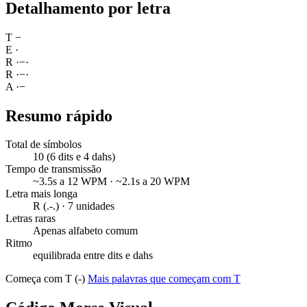
Detalhamento por letra
T
−
E
·
R
·
−
·
R
·
−
·
A
·
−
Resumo rápido
Total de símbolos
10 (6 dits e 4 dahs)
Tempo de transmissão
~3.5s a 12 WPM · ~2.1s a 20 WPM
Letra mais longa
R (.-.) · 7 unidades
Letras raras
Apenas alfabeto comum
Ritmo
equilibrada entre dits e dahs
Começa com T (-)
Mais palavras que começam com T