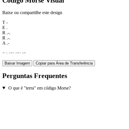
Código Morse Visual
Baixe ou compartilhe este design
T
-
E
.
R
.-.
R
.-.
A
.-
−
·
·
−
·
·
−
·
·
−
Baixar Imagem
Copiar para Área de Transferência
Perguntas Frequentes
O que é "terra" em código Morse?