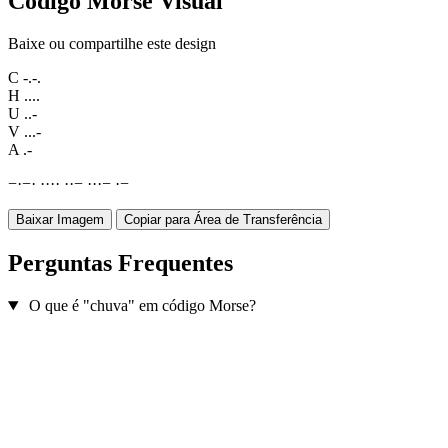
Código Morse Visual
Baixe ou compartilhe este design
C
-.-.
H
....
U
..-
V
...-
A
.-
−
·
−
·
·
·
·
·
·
·
−
·
·
·
−
·
−
Baixar Imagem
Copiar para Área de Transferência
Perguntas Frequentes
O que é "chuva" em código Morse?