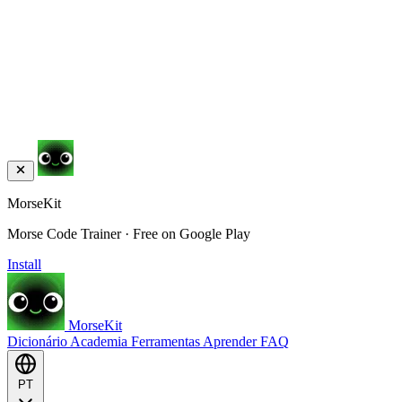
MorseKit
Morse Code Trainer · Free on Google Play
Install
MorseKit
Dicionário
Academia
Ferramentas
Aprender
FAQ
PT