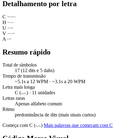
Detalhamento por letra
C
−
·
−
·
H
·
·
·
·
U
·
·
−
V
·
·
·
−
A
·
−
Resumo rápido
Total de símbolos
17 (12 dits e 5 dahs)
Tempo de transmissão
~5.1s a 12 WPM · ~3.1s a 20 WPM
Letra mais longa
C (-.-.) · 11 unidades
Letras raras
Apenas alfabeto comum
Ritmo
predominância de dits (mais sinais curtos)
Começa com C (-.-.)
Mais palavras que começam com C