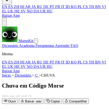
EN
ES
ZH
HI
AR
JA
RU
DE
PT
FR
IT
ID
KO
PL
CS
TH
BN
VI
EL
UK
HE
SV
NO
DA
UR
HU
Baixar App
MorseKit
Dicionário
Academia
Ferramentas
Aprender
FAQ
Idioma
EN
ES
ZH
HI
AR
JA
RU
DE
PT
FR
IT
ID
KO
PL
CS
TH
BN
VI
EL
UK
HE
SV
NO
DA
UR
HU
Baixar App
Início
>
Dicionário
>
C
>
CHUVA
Chuva
em Código Morse
−
·
−
·
·
·
·
·
·
·
−
·
·
·
−
·
−
Ouvir
Baixar .wav
Copiar
Compartilhar