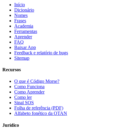
Início
Dicionário
Nomes
Frases
Academia
Ferramentas
Aprender
FAQ
Baixar App
Feedback e relatório de bugs
Sitemap
Recursos
O que é Código Morse?
Como Funciona
Como Aprender
Como ler
Sinal SOS
Folha de referência (PDF)
Alfabeto fonético da OTAN
Jurídico