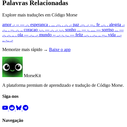
Palavras Relacionadas
Explore mais traduções em Código Morse
amor
.- -- --- .-.
esperanca
. ... .--. . .-. .-
paz
.--. .- --..
fe
..-. .
alegria
.-
.-.. . --. .-. ..
coracao
-.-. --- .-. .- -.-.
sonho
... --- -. .... ---
sorriso
... ---
.-. .-. .. .
ola
--- .-.. .-
mundo
-- ..- -. -.. ---
feliz
..-. . .-.. .. --..
vida
...-
.. -.. .-
Memorize mais rápido →
Baixe o app
MorseKit
A plataforma premium de aprendizado e tradução de Código Morse.
Siga-nos
Navegação