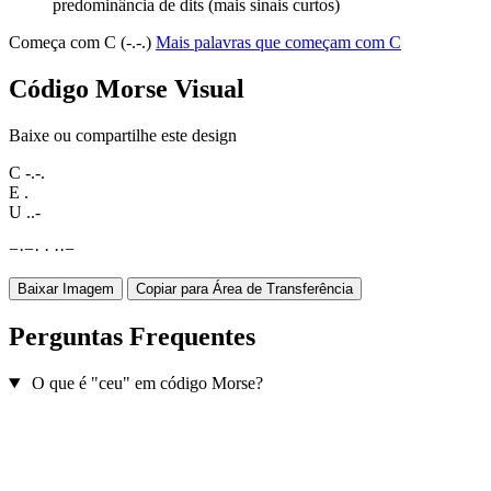
predominância de dits (mais sinais curtos)
Começa com C (-.-.)
Mais palavras que começam com C
Código Morse Visual
Baixe ou compartilhe este design
C
-.-.
E
.
U
..-
−
·
−
·
·
·
·
−
Baixar Imagem
Copiar para Área de Transferência
Perguntas Frequentes
O que é "ceu" em código Morse?