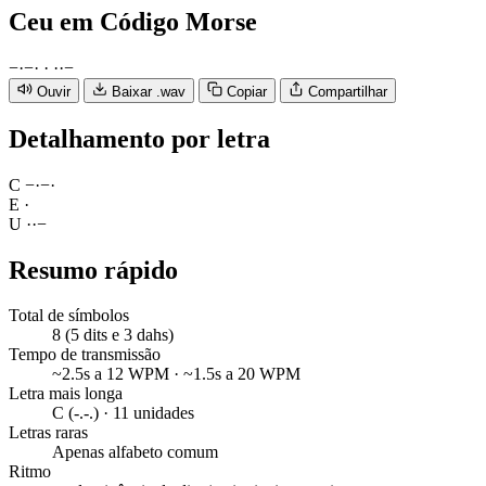
Ceu
em Código Morse
−
·
−
·
·
·
·
−
Ouvir
Baixar .wav
Copiar
Compartilhar
Detalhamento por letra
C
−
·
−
·
E
·
U
·
·
−
Resumo rápido
Total de símbolos
8 (5 dits e 3 dahs)
Tempo de transmissão
~2.5s a 12 WPM · ~1.5s a 20 WPM
Letra mais longa
C (-.-.) · 11 unidades
Letras raras
Apenas alfabeto comum
Ritmo