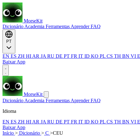
MorseKit
Dicionário
Academia
Ferramentas
Aprender
FAQ
PT
EN
ES
ZH
HI
AR
JA
RU
DE
PT
FR
IT
ID
KO
PL
CS
TH
BN
VI
Baixar App
MorseKit
Dicionário
Academia
Ferramentas
Aprender
FAQ
Idioma
EN
ES
ZH
HI
AR
JA
RU
DE
PT
FR
IT
ID
KO
PL
CS
TH
BN
VI
Baixar App
Início
>
Dicionário
>
C
>
CEU