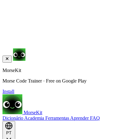
MorseKit
Morse Code Trainer · Free on Google Play
Install
MorseKit
Dicionário
Academia
Ferramentas
Aprender
FAQ
PT