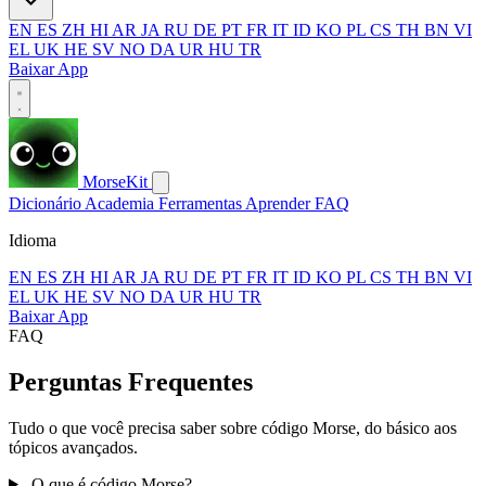
EN
ES
ZH
HI
AR
JA
RU
DE
PT
FR
IT
ID
KO
PL
CS
TH
BN
VI
EL
UK
HE
SV
NO
DA
UR
HU
TR
Baixar App
MorseKit
Dicionário
Academia
Ferramentas
Aprender
FAQ
Idioma
EN
ES
ZH
HI
AR
JA
RU
DE
PT
FR
IT
ID
KO
PL
CS
TH
BN
VI
EL
UK
HE
SV
NO
DA
UR
HU
TR
Baixar App
FAQ
Perguntas Frequentes
Tudo o que você precisa saber sobre código Morse, do básico aos
tópicos avançados.
O que é código Morse?