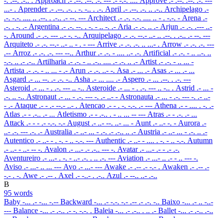
-. .--. .-.. .
Approach
.- .--. .--. .-. --- .- -.-. ....
Approve
.- .--. .--. .-. ---
...- .
Aprender
.- .--. .-. . -. -.. . .-.
April
.- .--. .-. .. .-..
Archipelago
.-
.-. -.-. .... .. .--. . .-.. .- --. ---
Architect
.- .-. -.-. .... .. - . -.-. -
Arena
.-
.-. . -. .-
Argentina
.- .-. --. . -. - .. -. .-
Aria
.- .-. .. .-
Arjun
.- .-. .--- ..-
-.
Around
.- .-. --- ..- -. -..
Arquipelago
.- .-. --.- ..- .. .--. . .-.. .- --. ---
Arquiteto
.- .-. --.- ..- .. - . - ---
Arrive
.- .-. .-. .. ...- .
Arrow
.- .-. .-. ---
.--
Arroz
.- .-. .-. --- --..
Arthur
.- .-. - .... ..- .-.
Artificial
.- .-. - .. ..-. ..
-.-. .. .- .-..
Artilharia
.- .-. - .. .-.. .... .- .-. .. .-
Artist
.- .-. - .. ... -
Artista
.- .-. - .. ... - .-
Arun
.- .-. ..- -.
Asa
.- ... .-
Asas
.- ... .- ...
Asgard
.- ... --. .- .-. -..
Asha
.- ... .... .-
Aspero
.- ... .--. . .-. ---
Asteroid
.- ... - . .-. --- .. -..
Asteroide
.- ... - . .-. --- .. -.. .
Astrid
.- ... -
.-. .. -..
Astronaut
.- ... - .-. --- -. .- ..- -
Astronauta
.- ... - .-. --- -. .- ..-
- .-
Ataque
.- - .- --.- ..- .
Atencao
.- - . -. -.-. .- ---
Athena
.- - .... . -. .-
Atlas
.- - .-.. .- ...
Atletismo
.- - .-.. . - .. ... -- ---
Atras
.- - .-. .- ...
Attack
.- - - .- -.-. -.-
August
.- ..- --. ..- ... -
Aunt
.- ..- -. -
Aurora
.-
..- .-. --- .-. .-
Australia
.- ..- ... - .-. .- .-.. .. .-
Austria
.- ..- ... - .-. .. .-
Autentico
.- ..- - . -. - .. -.-. ---
Authentic
.- ..- - .... . -. - .. -.-.
Autumn
.- ..- - ..- -- -.
Avalon
.- ...- .- .-.. --- -.
Avatar
.- ...- .- - .- .-.
Aventureiro
.- ...- . -. - ..- .-. . .. .-. ---
Aviation
.- ...- .. .- - .. --- -.
Aviso
.- ...- .. ... ---
Avo
.- ...- ---
Awake
.- .-- .- -.- .
Awaken
.- .-- .-
-.- . -.
Awe
.- .-- .
Axel
.- -..- . .-..
Azul
.- --.. ..- .-..
B
95 words
Baby
-... .- -... -.--
Backward
-... .- -.-. -.- .-- .- .-. -..
Baixo
-... .- .. -..-
---
Balance
-... .- .-.. .- -. -.-. .
Baleia
-... .- .-.. . .. .-
Ballet
-... .- .-.. .-..