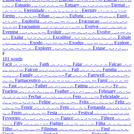
. .-.. .-
Estuario
. ... - ..- .- .-. .. ---
Estuary
. ... - ..- .- .-. -.--
Eternal
. -
. .-. -. .- .-..
Eternidade
. - . .-. -. .. -.. .- -.. .
Eternity
. - . .-. -. .. - -.--
Eterno
. - . .-. -. ---
Ethan
. - .... .- -.
Euforia
. ..- ..-. --- .-. .. .-
Eunji
.
..- -. .--- ..
Euphoria
. ..- .--. .... --- .-. .. .-
Evacuacao
. ...- .- -.-. ..- .-
-.-. .- ---
Evacuation
. ...- .- -.-. ..- .- - .. --- -.
Evelyn
. ...- . .-.. -.-- -.
Evening
. ...- . -. .. -. --.
Evoluir
. ...- --- .-.. ..- .. .-.
Evolve
. ...- --- .-..
...- .
Exalar
. -..- .- .-.. .- .-.
Excalibur
. -..- -.-. .- .-.. .. -... ..- .-.
Exhale
. -..- .... .- .-.. .
Exodo
. -..- --- -.. ---
Exodus
. -..- --- -.. ..- ...
Explore
.
-..- .--. .-.. --- .-. .
Explorer
. -..- .--. .-.. --- .-. . .-.
Extase
. -..- - .- ... .
F
101 words
Facil
..-. .- -.-. .. .-..
Faith
..-. .- .. - ....
Falar
..-. .- .-.. .- .-.
Falcao
..-. .-
.-.. -.-. .- ---
Falcon
..-. .- .-.. -.-. --- -.
Fall
..-. .- .-.. .-..
Familia
..-. .- --
.. .-.. .. .-
Family
..-. .- -- .. .-.. -.--
Far
..-. .- .-.
Farewell
..-. .- .-. . .-- .
.-.. .-..
Farmaceutico
..-. .- .-. -- .- -.-. . ..- - .. -.-. ---
Farol
..-. .- .-. ---
.-..
Fast
..-. .- ... -
Father
..-. .- - .... . .-.
Fatima
..-. .- - .. -- .-
Fe
..-. .
Fearless
..-. . .- .-. .-.. . ... ...
Feather
..-. . .- - .... . .-.
February
..-. . -...
.-. ..- .- .-. -.--
Fechar
..-. . -.-. .... .- .-.
Feio
..-. . .. ---
Felicidade
..-. .
.-.. .. -.-. .. -.. .- -.. .
Felipe
..-. . .-.. .. .--. .
Felix
..-. . .-.. .. -..-
Feliz
..-.
. .-.. .. --..
Fenrir
..-. . -. .-. .. .-.
Fern
..-. . .-. -.
Fernanda
..-. . .-. -. .- -.
-.. .-
Ferro
..-. . .-. .-. ---
Festa
..-. . ... - .-
Festival
..-. . ... - .. ...- .- .-..
Fevereiro
..-. . ...- . .-. . .. .-. ---
Fiance
..-. .. .- -. -.-. .
Fifteen
..-. .. ..-.
- . . -.
Fifty
..-. .. ..-. - -.--
Fighter
..-. .. --. .... - . .-.
Filha
..-. .. .-.. .... .-
Filho
..-. .. .-.. .... ---
Filipinas
..-. .. .-.. .. .--. .. -. .- ...
Find
..-. .. -. -..