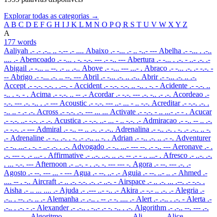
Explorar todas as categorias →
A
B
C
D
E
F
G
H
I
J
K
L
M
N
O
P
Q
R
S
T
U
V
W
X
Y
Z
A
177 words
Aaliyah
.- .- .-.. .. -.-- .- ....
Abaixo
.- -... .- .. -..- ---
Abelha
.- -... . .-..
.... .-
Abencoado
.- -... . -. -.-. --- .- -.. ---
Abertura
.- -... . .-. - ..- .-. .-
Abigail
.- -... .. --. .- .. .-..
Above
.- -... --- ...- .
Abraco
.- -... .-. .- -.-. -
--
Abrigo
.- -... .-. .. --. ---
Abril
.- -... .-. .. .-..
Abrir
.- -... .-. .. .-.
Accept
.- -.-. -.-. . .--. -
Accident
.- -.-. -.-. .. -.. . -. -
Acidente
.- -.-. ..
-.. . -. - .
Acima
.- -.-. .. -- .-
Acordar
.- -.-. --- .-. -.. .- .-.
Acordeao
.-
-.-. --- .-. -.. . .- ---
Acoustic
.- -.-. --- ..- ... - .. -.-.
Acreditar
.- -.-. .-. .
-.. .. - .- .-.
Across
.- -.-. .-. --- ... ...
Activate
.- -.-. - .. ...- .- - .
Acucar
.- -.-. ..- -.-. .- .-.
Acustica
.- -.-. ..- ... - .. -.-. .-
Admiracao
.- -.. -- .. .-.
.- -.-. .- ---
Admiral
.- -.. -- .. .-. .- .-..
Adrenalina
.- -.. .-. . -. .- .-.. .. -.
.-
Adrenaline
.- -.. .-. . -. .- .-.. .. -. .
Adrian
.- -.. .-. .. .- -.
Adventurer
.- -.. ...- . -. - ..- .-. . .-.
Advogado
.- -.. ...- --- --. .- -.. ---
Aeronave
.- .
.-. --- -. .- ...- .
Affirmative
.- ..-. ..-. .. .-. -- .- - .. ...- .
Afresco
.- ..-. .-.
. ... -.-. ---
Afternoon
.- ..-. - . .-. -. --- --- -.
Agora
.- --. --- .-. .-
Agosto
.- --. --- ... - ---
Agua
.- --. ..- .-
Aguia
.- --. ..- .. .-
Ahmed
.-
.... -- . -..
Aircraft
.- .. .-. -.-. .-. .- ..-. -
Airspace
.- .. .-. ... .--. .- -.-. .
Aisha
.- .. ... .... .-
Ajuda
.- .--- ..- -.. .-
Akira
.- -.- .. .-. .-
Alegria
.-
.-.. . --. .-. .. .-
Alemanha
.- .-.. . -- .- -. .... .-
Alert
.- .-.. . .-. -
Alerta
.-
.-.. . .-. - .-
Alexander
.- .-.. . -..- .- -. -.. . .-.
Algorithm
.- .-.. --. --- .-.
.. - .... --
Algoritmo
.- .-.. --. --- .-. .. - -- ---
Ali
.- .-.. ..
Alice
.- .-.. ..