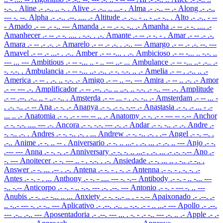
-.-. .
Aline
.- .-.. .. -. .
Alive
.- .-.. .. ...- .
Alma
.- .-.. -- .-
Along
.- .-..
--- -. --.
Alpha
.- .-.. .--. .... .-
Altitude
.- .-.. - .. - ..- -.. .
Alto
.- .-.. - --
-
Amado
.- -- .- -.. ---
Amanda
.- -- .- -. -.. .-
Amanha
.- -- .- -. .... .-
Amanhecer
.- -- .- -. .... . -.-. . .-.
Amante
.- -- .- -. - .
Amar
.- -- .- .-.
Amara
.- -- .- .-. .-
Amarelo
.- -- .- .-. . .-.. ---
Amargo
.- -- .- .-. --. ---
Amavel
.- -- .- ...- . .-..
Amber
.- -- -... . .-.
Ambicioso
.- -- -... .. -.-. ..
--- ... ---
Ambitious
.- -- -... .. - .. --- ..- ...
Ambulance
.- -- -... ..- .-.. .-
-. -.-. .
Ambulancia
.- -- -... ..- .-.. .- -. -.-. .. .-
Amelia
.- -- . .-.. .. .-
America
.- -- . .-. .. -.-. .-
Amigo
.- -- .. --. ---
Amira
.- -- .. .-. .-
Amor
.- -- --- .-.
Amplificador
.- -- .--. .-.. .. ..-. .. -.-. .- -.. --- .-.
Amplitude
.- -- .--. .-.. .. - ..- -.. .
Amsterda
.- -- ... - . .-. -.. .-
Amsterdam
.- -- ... -
. .-. -.. .- --
Ana
.- -. .-
Ananya
.- -. .- -. -.-- .-
Anastasia
.- -. .- ... - .-
... .. .-
Anatomia
.- -. .- - --- -- .. .-
Anatomy
.- -. .- - --- -- -.--
Anchor
.- -. -.-. .... --- .-.
Ancora
.- -. -.-. --- .-. .-
Andar
.- -. -.. .- .-.
Andre
.-
-. -.. .-. .
Andres
.- -. -.. .-. . ...
Andrew
.- -. -.. .-. . .--
Angel
.- -. --. .
.-..
Anime
.- -. .. -- .
Aniversario
.- -. .. ...- . .-. ... .- .-. .. ---
Anjo
.- -.
.--- ---
Anna
.- -. -. .-
Anniversary
.- -. -. .. ...- . .-. ... .- .-. -.--
Ano
.-
-. ---
Anoitecer
.- -. --- .. - . -.-. . .-.
Ansiedade
.- -. ... .. . -.. .- -.. .
Answer
.- -. ... .-- . .-.
Antena
.- -. - . -. .-
Antenna
.- -. - . -. -. .-
Antes
.- -. - . ...
Anthony
.- -. - .... --- -. -.--
Antibody
.- -. - .. -... ---
-.. -.--
Anticorpo
.- -. - .. -.-. --- .-. .--. ---
Antonio
.- -. - --- -. .. ---
Anubis
.- -. ..- -... .. ...
Anxiety
.- -. -..- .. . - -.--
Apaixonado
.- .--. .-
.. -..- --- -. .- -.. ---
Aplicativo
.- .--. .-.. .. -.-. .- - .. ...- ---
Apollo
.- .--.
--- .-.. .-.. ---
Aposentadoria
.- .--. --- ... . -. - .- -.. --- .-. .. .-
Apple
.- .-