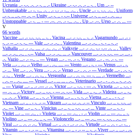
Ucrania
..- -.-. .-. .- -. .. .-
Ukraine
..- -.- .-. .- .. -. .
Um
..- --
Unbreakable
..- -. -... .-. . .- -.- .- -... .-.. .
Uncle
..- -. -.-. .-.. .
Uniform
..- -. .. ..-. --- .-. --
Unity
..- -. .. - -.--
Universe
..- -. .. ...- . .-. ... .
Unstoppable
..- -. ... - --- .--. .--. .- -... .-.. .
Up
..- .--.
Urso
..- .-. ... ---
V
66 words
Vaccine
...- .- -.-. -.-. .. -. .
Vacina
...- .- -.-. .. -. .-
Vagamundo
...- .- -
-. .- -- ..- -. -.. ---
Vale
...- .- .-.. .
Valentina
...- .- .-.. . -. - .. -. .-
Valhalla
...- .- .-.. .... .- .-.. .-.. .-
Valkyrie
...- .- .-.. -.- -.-- .-. .. .
Valley
...- .- .-.. .-.. . -.--
Valsa
...- .- .-.. ... .-
Vancouver
...- .- -. -.-. --- ..- ...- .
.-.
Vazio
...- .- --.. .. ---
Vegan
...- . --. .- -.
Vegano
...- . --. .- -. ---
Vela
...- . .-.. .-
Velho
...- . .-.. .... ---
Vento
...- . -. - ---
Venus
...- . -.
..- ...
Ver
...- . .-.
Vera
...- . .-. .-
Verao
...- . .-. .- ---
Verdade
...- . .-. -..
.- -.. .
Verde
...- . .-. -.. .
Vergonha
...- . .-. --. --- -. .... .-
Vermelho
...-
. .-. -- . .-.. .... ---
Vessel
...- . ... ... . .-..
Veterinario
...- . - . .-. .. -. .- .-.
.. ---
Viajar
...- .. .- .--- .- .-.
Victor
...- .. -.-. - --- .-.
Victoria
...- .. -.-. -
--- .-. .. .-
Victory
...- .. -.-. - --- .-. -.--
Vida
...- .. -.. .-
Videira
...- .. -..
. .. .-. .-
Viena
...- .. . -. .-
Vienna
...- .. . -. -. .-
Vietna
...- .. . - -. .-
Vietnam
...- .. . - -. .- --
Vikram
...- .. -.- .-. .- --
Vinculo
...- .. -. -.-. ..-
.-.. ---
Vine
...- .. -. .
Vinicius
...- .. -. .. -.-. .. ..- ...
Vinte
...- .. -. - .
Violet
...- .. --- .-.. . -
Violeta
...- .. --- .-.. . - .-
Violin
...- .. --- .-.. .. -.
Violino
...- .. --- .-.. .. -. ---
Violoncelo
...- .. --- .-.. --- -. -.-. . .-.. ---
Viral
...- .. .-. .- .-..
Virtual
...- .. .-. - ..- .- .-..
Virtude
...- .. .-. - ..- -.. .
Vitamin
...- .. - .- -- .. -.
Vitamina
...- .. - .- -- .. -. .-
Viver
...- .. ...- . .-.