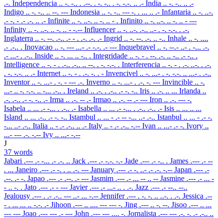
.-.
Independencia
.. -. -.. . .--. . -. -.. . -. -.-. .. .-
India
.. -. -.. .. .-
Indigo
.. -. -.. .. --. ---
Indonesia
.. -. -.. --- -. . ... .. .-
Infantaria
.. -. ..-.
.- -. - .- .-. .. .-
Infinite
.. -. ..-. .. -. .. - .
Infinito
.. -. ..-. .. -. .. - ---
Infinity
.. -. ..-. .. -. .. - -.--
Influencer
.. -. ..-. .-.. ..- . -. -.-. . .-.
Inglaterra
.. -. --. .-.. .- - . .-. .-. .-
Ingrid
.. -. --. .-. .. -..
Inhale
.. -. ....
.- .-.. .
Inovacao
.. -. --- ...- .- -.-. .- ---
Inquebravel
.. -. --.- ..- . -... .-.
.- ...- . .-..
Inside
.. -. ... .. -.. .
Integridade
.. -. - . --. .-. .. -.. .- -.. .
Intelligence
.. -. - . .-.. .-.. .. --. . -. -.-. .
Interferencia
.. -. - . .-. ..-. . .-.
. -. -.-. .. .-
Internet
.. -. - . .-. -. . -
Invencivel
.. -. ...- . -. -.-. .. ...- . .-..
Inventor
.. -. ...- . -. - --- .-.
Inverno
.. -. ...- . .-. -. ---
Invincible
.. -.
...- .. -. -.-. .. -... .-.. .
Ireland
.. .-. . .-.. .- -. -..
Iris
.. .-. .. ...
Irlanda
..
.-. .-.. .- -. -.. .-
Irma
.. .-. -- .-
Irmao
.. .-. -- .- ---
Iron
.. .-. --- -.
Isabela
.. ... .- -... . .-.. .-
Isabella
.. ... .- -... . .-.. .-.. .-
Isis
.. ... .. ...
Island
.. ... .-.. .- -. -..
Istambul
.. ... - .- -- -... ..- .-..
Istanbul
.. ... - .- -.
-... ..- .-..
Italia
.. - .- .-.. .. .-
Italy
.. - .- .-.. -.--
Ivan
.. ...- .- -.
Ivory
..
...- --- .-. -.--
Ivy
.. ...- -.--
J
37 words
Jabari
.--- .- -... .- .-. ..
Jack
.--- .- -.-. -.-
Jade
.--- .- -.. .
James
.--- .- --
. ...
Janeiro
.--- .- -. . .. .-. ---
January
.--- .- -. ..- .- .-. -.--
Japan
.--- .-
.--. .- -.
Japao
.--- .- .--. .- ---
Jasmim
.--- .- ... -- .. --
Jasmine
.--- .- ... -
- .. -. .
Jato
.--- .- - ---
Javier
.--- .- ...- .. . .-.
Jazz
.--- .- --.. --..
Jealousy
.--- . .- .-.. --- ..- ... -.--
Jennifer
.--- . -. -. .. ..-. . .-.
Jessica
.--
- . ... ... .. -.-. .-
Jihoon
.--- .. .... --- --- -.
Jing
.--- .. -. --.
Jisoo
.--- .. ...
--- ---
Joao
.--- --- .- ---
John
.--- --- .... -.
Jornalista
.--- --- .-. -. .- .-.. ..