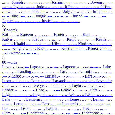
... - .-
Joseph
.--- --- ... . .--. ....
Joshua
.--- --- ... .... ..- .-
Jovem
.--- ---
...- . --
Joy
.--- --- -.--
Judo
.--- ..- -.. ---
Julho
.--- ..- .-.. .... ---
Juliana
.--- ..- .-.. .. .- -. .-
Juliet
.--- ..- .-.. .. . -
July
.--- ..- .-.. -.--
Jump
.--- ..-
-- .--.
June
.--- ..- -. .
Jungle
.--- ..- -. --. .-.. .
Junho
.--- ..- -. .... ---
Jupiter
.--- ..- .--. .. - . .-.
Justice
.--- ..- ... - .. -.-. .
K
16 words
Kai
-.- .- ..
Kareem
-.- .- .-. . . --
Karen
-.- .- .-. . -.
Kate
-.- .- - .
Katya
-.- .- - -.-- .-
Kavya
-.- .- ...- -.-- .-
Kenji
-.- . -. .--- ..
Kevin
-.- .
...- .. -.
Khalid
-.- .... .- .-.. .. -..
Kilo
-.- .. .-.. ---
Kindness
-.- .. -. -.. -.
. ... ...
King
-.- .. -. --.
Kiss
-.- .. ... ...
Kofi
-.- --- ..-. ..
Korea
-.- --- .-.
. .-
Kwame
-.- .-- .- -- .
L
80 words
Lago
.-.. .- --. ---
Lagoa
.-.. .- --. --- .-
Lagoon
.-.. .- --. --- --- -.
Lake
.-.. .- -.- .
Landing
.-.. .- -. -.. .. -. --.
Lar
.-.. .- .-.
Laranja
.-.. .- .-. .- -.
.--- .-
Largo
.-.. .- .-. --. ---
Larissa
.-.. .- .-. .. ... ... .-
Lars
.-.. .- .-. ...
Laser
.-.. .- ... . .-.
Late
.-.. .- - .
Lavanda
.-.. .- ...- .- -. -.. .-
Lavender
.-.. .- ...- . -. -.. . .-.
Lawyer
.-.. .- .-- -.-- . .-.
Layla
.-.. .- -.-- .-.. .-
Leader
.-.. . .- -.. . .-.
Leao
.-.. . .- ---
Leave
.-.. . .- ...- .
Left
.-.. . ..-. -
Legal
.-.. . --. .- .-..
Legend
.-.. . --. . -. -..
Lei
.-.. . ..
Leila
.-.. . .. .-.. .-
Leite
.-.. . .. - .
Lembrar
.-.. . -- -... .-. .- .-.
Leme
.-.. . -- .
Lemon
.-.. .
-- --- -.
Lento
.-.. . -. - ---
Leo
.-.. . ---
Leonardo
.-.. . --- -. .- .-. -.. ---
Ler
.-.. . .-.
Leste
.-.. . ... - .
Leticia
.-.. . - .. -.-. .. .-
Leve
.-.. . ...- .
Liam
.-.. .. .- --
Liberation
.-.. .. -... . .-. .- - .. --- -.
Libertacao
.-.. .. -...