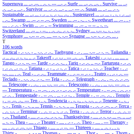
Supernova
... ..- .--. . .-. -. --- ...- .-
Surfe
... ..- .-. ..-. .
Survive
... ..-
.-. ...- .. ...- .
Survivor
... ..- .-. ...- .. ...- --- .-.
Susan
... ..- ... .- -.
Sustainable
... ..- ... - .- .. -. .- -... .-.. .
Sustentavel
... ..- ... - . -. - .- ...-
. .-..
Swamp
... .-- .- -- .--.
Sweden
... .-- . -.. . -.
Sweetheart
... .-- . . -
.... . .- .-. -
Swim
... .-- .. --
Swimming
... .-- .. -- -- .. -. --.
Switzerland
... .-- .. - --.. . .-. .-.. .- -. -..
Sydney
... -.-- -.. -. . -.--
Symphony
... -.-- -- .--. .... --- -. -.--
Synapse
... -.-- -. .- .--. ... .
T
106 words
Tactical
- .- -.-. - .. -.-. .- .-..
Taehyung
- .- . .... -.-- ..- -. --.
Tailandia
-
.- .. .-.. .- -. -.. .. .-
Takeoff
- .- -.- . --- ..-. ..-.
Takeshi
- .- -.- . ... .... ..
Tango
- .- -. --. ---
Tarde
- .- .-. -.. .
Tariq
- .- .-. .. --.-
Tartaruga
- .- .-.
- .- .-. ..- --. .-
Tatiana
- .- - .. .- -. .-
Tatica
- .- - .. -.-. .-
Teacher
- . .-
-.-. .... . .-.
Teal
- . .- .-..
Teammate
- . .- -- -- .- - .
Teatro
- . .- - .-. ---
Teclado
- . -.-. .-.. .- -.. ---
Tela
- . .-.. .-
Telegraph
- . .-.. . --. .-. .- .--.
....
Telescope
- . .-.. . ... -.-. --- .--. .
Telescopio
- . .-.. . ... -.-. --- .--. ..
---
Temperatura
- . -- .--. . .-. .- - ..- .-. .-
Temperature
- . -- .--. . .-. .- -
..- .-. .
Tempestade
- . -- .--. . ... - .- -.. .
Temple
- . -- .--. .-.. .
Templo
- . -- .--. .-.. ---
Ten
- . -.
Tendencia
- . -. -.. . -. -.-. .. .-
Tenente
- . -. .
-. - .
Tenis
- . -. .. ...
Tennis
- . -. -. .. ...
Terapia
- . .-. .- .--. .. .-
Terca
-
. .-. -.-. .-
Terminar
- . .-. -- .. -. .- .-.
Terra
- . .-. .-. .-
Terror
- . .-. .-. --
- .-.
Thailand
- .... .- .. .-.. .- -. -..
Thanksgiving
- .... .- -. -.- ... --. .. ...-
.. -. --.
Thea
- .... . .-
Theater
- .... . .- - . .-.
Theo
- .... . ---
Therapy
-
.... . .-. .- .--. -.--
Thiago
- .... .. .- --. ---
Thirteen
- .... .. .-. - . . -.
Thirty
- .... .. .-. - -.--
Thomas
- .... --- -- .- ...
Thor
- .... --- .-.
Thorn
-