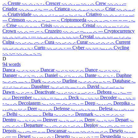
.-.
Crente
-.-. .-. . -. - .
Crescer
-.-. .-. . ... -.-. . .-.
Crew
-.-. .-. . .--
Criador
-.-. .-. .. .- -.. --- .-.
Crianca
-.-. .-. .. .- -. -.-. .-
Criar
-.-. .-. .. .-
.-.
Criatividade
-.-. .-. .. .- - .. ...- .. -.. .- -.. .
Criativo
-.-. .-. .. .- - .. ...-
---
Crimson
-.-. .-. .. -- ... --- -.
Criptomoeda
-.-. .-. .. .--. - --- -- --- . -..
.-
Crise
-.-. .-. .. ... .
Crisis
-.-. .-. .. ... .. ...
Cristal
-.-. .-. .. ... - .- .-..
Crown
-.-. .-. --- .-- -.
Cruzeiro
-.-. .-. ..- --.. . .. .-. ---
Cryptocurrency
-.-. .-. -.-- .--. - --- -.-. ..- .-. .-. . -. -.-. -.--
Crystal
-.-. .-. -.-- ... - .- .-..
Culpa
-.-. ..- .-.. .--. .-
Cura
-.-. ..- .-. .-
Curar
-.-. ..- .-. .- .-.
Current
-.-. ..- .-. .-. . -. -
Curto
-.-. ..- .-. - ---
Cyber
-.-. -.-- -... . .-.
Cycling
-.-. -.-- -.-. .-.. .. -. --.
D
94 words
Danca
-.. .- -. -.-. .-
Dancar
-.. .- -. -.-. .- .-.
Dance
-.. .- -. -.-. .
Danger
-.. .- -. --. . .-.
Daniel
-.. .- -. .. . .-..
Dante
-.. .- -. - .
Daphne
-.. .- .--. .... -. .
Dark
-.. .- .-. -.-
Darling
-.. .- .-. .-.. .. -. --.
Database
-..
.- - .- -... .- ... .
Daughter
-.. .- ..- --. .... - . .-.
David
-.. .- ...- .. -..
Dawn
-.. .- .-- -.
Deactivate
-.. . .- -.-. - .. ...- .- - .
Debora
-.. . -... ---
.-. .-
December
-.. . -.-. . -- -... . .-.
Deck
-.. . -.-. -.-
Decoder
-.. . -.-. --
- -.. . .-.
Decolagem
-.. . -.-. --- .-.. .- --. . --
Deep
-.. . . .--.
Deepika
-..
. . .--. .. -.- .-
Deer
-.. . . .-.
Defense
-.. . ..-. . -. ... .
Defesa
-.. . ..-. . ...
.-
Delhi
-.. . .-.. .... ..
Delta
-.. . .-.. - .-
Denmark
-.. . -. -- .- .-. -.-
Dentro
-.. . -. - .-. ---
Denver
-.. . -. ...- . .-.
Deny
-.. . -. -.--
Depart
-..
. .--. .- .-. -
Departure
-.. . .--. .- .-. - ..- .-. .
Deploy
-.. . .--. .-.. --- -.--
Depois
-.. . .--. --- .. ...
Descansar
-.. . ... -.-. .- -. ... .- .-.
Desejo
-.. . ...
. .--- ---
Desert
-.. . ... . .-. -
Deserto
-.. . ... . .-. - ---
Despedida
-.. . ...