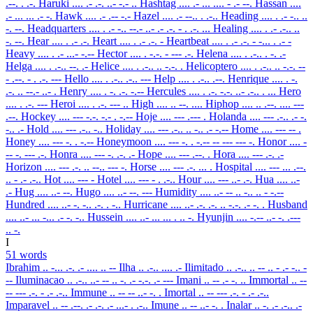
.--. . .-.
Haruki
.... .- .-. ..- -.- ..
Hashtag
.... .- ... .... - .- --.
Hassan
....
.- ... ... .- -.
Hawk
.... .- .-- -.-
Hazel
.... .- --.. . .-..
Heading
.... . .- -.. ..
-. --.
Headquarters
.... . .- -.. --.- ..- .- .-. - . .-. ...
Healing
.... . .- .-.. ..
-. --.
Hear
.... . .- .-.
Heart
.... . .- .-. -
Heartbeat
.... . .- .-. - -... . .- -
Heavy
.... . .- ...- -.--
Hector
.... . -.-. - --- .-.
Helena
.... . .-.. . -. .-
Helga
.... . .-.. --. .-
Helice
.... . .-.. .. -.-. .
Helicoptero
.... . .-.. .. -.-. --
- .--. - . .-. ---
Hello
.... . .-.. .-.. ---
Help
.... . .-.. .--.
Henrique
.... . -.
.-. .. --.- ..- .
Henry
.... . -. .-. -.--
Hercules
.... . .-. -.-. ..- .-.. . ...
Hero
.... . .-. ---
Heroi
.... . .-. --- ..
High
.... .. --. ....
Hiphop
.... .. .--. .... ---
.--.
Hockey
.... --- -.-. -.- . -.--
Hoje
.... --- .--- .
Holanda
.... --- .-.. .- -.
-.. .-
Hold
.... --- .-.. -..
Holiday
.... --- .-.. .. -.. .- -.--
Home
.... --- -- .
Honey
.... --- -. . -.--
Honeymoon
.... --- -. . -.-- -- --- --- -.
Honor
.... -
-- -. --- .-.
Honra
.... --- -. .-. .-
Hope
.... --- .--. .
Hora
.... --- .-. .-
Horizon
.... --- .-. .. --.. --- -.
Horse
.... --- .-. ... .
Hospital
.... --- ... .--.
.. - .- .-..
Hot
.... --- -
Hotel
.... --- - . .-..
Hour
.... --- ..- .-.
Hua
.... ..-
.-
Hug
.... ..- --.
Hugo
.... ..- --. ---
Humidity
.... ..- -- .. -.. .. - -.--
Hundred
.... ..- -. -.. .-. . -..
Hurricane
.... ..- .-. .-. .. -.-. .- -. .
Husband
.... ..- ... -... .- -. -..
Hussein
.... ..- ... ... . .. -.
Hyunjin
.... -.-- ..- -. .---
.. -.
I
51 words
Ibrahim
.. -... .-. .- .... .. --
Ilha
.. .-.. .... .-
Ilimitado
.. .-.. .. -- .. - .- -.. -
--
Iluminacao
.. .-.. ..- -- .. -. .- -.-. .- ---
Imani
.. -- .- -. ..
Immortal
.. --
-- --- .-. - .- .-..
Immune
.. -- -- ..- -. .
Imortal
.. -- --- .-. - .- .-..
Imparavel
.. -- .--. .- .-. .- ...- . .-..
Imune
.. -- ..- -. .
Inalar
.. -. .- .-.. .-