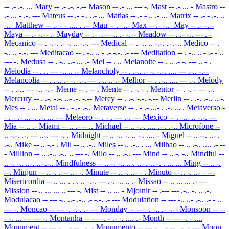
-- .- .-. ...
Mary
-- .- .-. -.--
Mason
-- .- ... --- -.
Mast
-- .- ... -
Mastro
--
.- ... - .-. ---
Mateus
-- .- - . ..- ...
Matias
-- .- - .. .- ...
Matrix
-- .- - .-. ..
-..-
Matthew
-- .- - - .... . .--
Mau
-- .- ..-
Max
-- .- -..-
May
-- .- -.--
Maya
-- .- -.-- .-
Mayday
-- .- -.-- -.. .- -.--
Meadow
-- . .- -.. --- .--
Mecanico
-- . -.-. .- -. .. -.-. ---
Medical
-- . -.. .. -.-. .- .-..
Medico
-- .
-.. .. -.-. ---
Meditacao
-- . -.. .. - .- -.-. .- ---
Meditation
-- . -.. .. - .- - ..
--- -.
Medusa
-- . -.. ..- ... .-
Mei
-- . ..
Meianoite
-- . .. .- -. --- .. - .
Meiodia
-- . .. --- -.. .. .-
Melancholy
-- . .-.. .- -. -.-. .... --- .-.. -.--
Melancolia
-- . .-.. .- -. -.-. --- .-.. .. .-
Melhor
-- . .-.. .... --- .-.
Melody
-- . .-.. --- -.. -.--
Meme
-- . -- .
Mente
-- . -. - .
Mentor
-- . -. - --- .-.
Mercury
-- . .-. -.-. ..- .-. -.--
Mercy
-- . .-. -.-. -.--
Merlin
-- . .-. .-.. .. -.
Mes
-- . ...
Metal
-- . - .- .-..
Metaverse
-- . - .- ...- . .-. ... .
Metaverso
-
- . - .- ...- . .-. ... ---
Meteoro
-- . - . --- .-. ---
Mexico
-- . -..- .. -.-. ---
Mia
-- .. .-
Miami
-- .. .- -- ..
Michael
-- .. -.-. .... .- . .-..
Microfone
--
.. -.-. .-. --- ..-. --- -. .
Midnight
-- .. -.. -. .. --. .... -
Miguel
-- .. --. ..- .
.-..
Mike
-- .. -.- .
Mil
-- .. .-..
Miles
-- .. .-.. . ...
Milhao
-- .. .-.. .... .- --
-
Million
-- .. .-.. .-.. .. --- -.
Milo
-- .. .-.. ---
Mind
-- .. -. -..
Mindful
--
.. -. -.. ..-. ..- .-..
Mindfulness
-- .. -. -.. ..-. ..- .-.. -. . ... ...
Ming
-- .. -.
--.
Minjun
-- .. -. .--- ..- -.
Minute
-- .. -. ..- - .
Minuto
-- .. -. ..- - ---
Misericordia
-- .. ... . .-. .. -.-. --- .-. -.. .. .-
Missao
-- .. ... ... .- ---
Mission
-- .. ... ... .. --- -.
Mist
-- .. ... -
Mjolnir
-- .--- --- .-.. -. .. .-.
Modulacao
-- --- -.. ..- .-.. .- -.-. .- ---
Modulation
-- --- -.. ..- .-.. .- - ..
--- -.
Moncao
-- --- -. -.-. .- ---
Monday
-- --- -. -.. .- -.--
Monsoon
-- --
- -. ... --- --- -.
Montanha
-- --- -. - .- -. .... .-
Month
-- --- -. - ....
Monument
-- --- -. ..- -- . -. -
Monumento
-- --- -. ..- -- . -. - ---
Moon