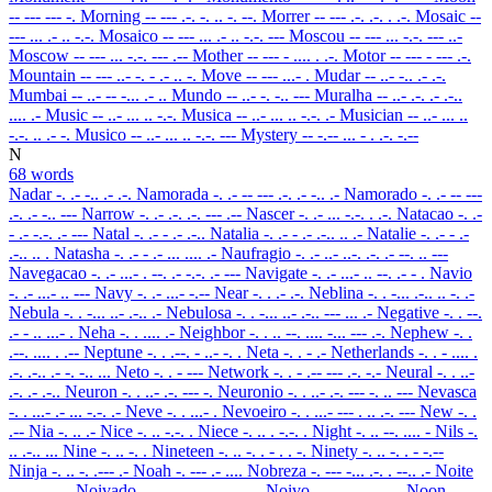
-- --- --- -.
Morning
-- --- .-. -. .. -. --.
Morrer
-- --- .-. .-. . .-.
Mosaic
--
--- ... .- .. -.-.
Mosaico
-- --- ... .- .. -.-. ---
Moscou
-- --- ... -.-. --- ..-
Moscow
-- --- ... -.-. --- .--
Mother
-- --- - .... . .-.
Motor
-- --- - --- .-.
Mountain
-- --- ..- -. - .- .. -.
Move
-- --- ...- .
Mudar
-- ..- -.. .- .-.
Mumbai
-- ..- -- -... .- ..
Mundo
-- ..- -. -.. ---
Muralha
-- ..- .-. .- .-..
.... .-
Music
-- ..- ... .. -.-.
Musica
-- ..- ... .. -.-. .-
Musician
-- ..- ... ..
-.-. .. .- -.
Musico
-- ..- ... .. -.-. ---
Mystery
-- -.-- ... - . .-. -.--
N
68 words
Nadar
-. .- -.. .- .-.
Namorada
-. .- -- --- .-. .- -.. .-
Namorado
-. .- -- ---
.-. .- -.. ---
Narrow
-. .- .-. .-. --- .--
Nascer
-. .- ... -.-. . .-.
Natacao
-. .-
- .- -.-. .- ---
Natal
-. .- - .- .-..
Natalia
-. .- - .- .-.. .. .-
Natalie
-. .- - .-
.-.. .. .
Natasha
-. .- - .- ... .... .-
Naufragio
-. .- ..- ..-. .-. .- --. .. ---
Navegacao
-. .- ...- . --. .- -.-. .- ---
Navigate
-. .- ...- .. --. .- - .
Navio
-. .- ...- .. ---
Navy
-. .- ...- -.--
Near
-. . .- .-.
Neblina
-. . -... .-.. .. -. .-
Nebula
-. . -... ..- .-.. .-
Nebulosa
-. . -... ..- .-.. --- ... .-
Negative
-. . --.
.- - .. ...- .
Neha
-. . .... .-
Neighbor
-. . .. --. .... -... --- .-.
Nephew
-. .
.--. .... . .--
Neptune
-. . .--. - ..- -. .
Neta
-. . - .-
Netherlands
-. . - .... .
.-. .-.. .- -. -.. ...
Neto
-. . - ---
Network
-. . - .-- --- .-. -.-
Neural
-. . ..-
.-. .- .-..
Neuron
-. . ..- .-. --- -.
Neuronio
-. . ..- .-. --- -. .. ---
Nevasca
-. . ...- .- ... -.-. .-
Neve
-. . ...- .
Nevoeiro
-. . ...- --- . .. .-. ---
New
-. .
.--
Nia
-. .. .-
Nice
-. .. -.-. .
Niece
-. .. . -.-. .
Night
-. .. --. .... -
Nils
-.
.. .-.. ...
Nine
-. .. -. .
Nineteen
-. .. -. . - . . -.
Ninety
-. .. -. . - -.--
Ninja
-. .. -. .--- .-
Noah
-. --- .- ....
Nobreza
-. --- -... .-. . --.. .-
Noite
-. --- .. - .
Noivado
-. --- .. ...- .- -.. ---
Noivo
-. --- .. ...- ---
Noon
-. ---