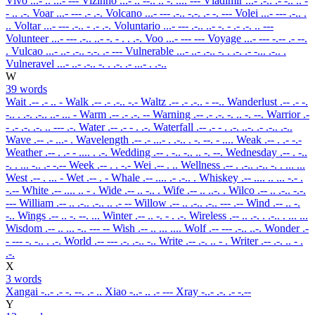
Vivo
...- .. ...- ---
Vizinho
...- .. --.. .. -. .... ---
Vladimir
...- .-.. .- -.. .. -
- .. .-.
Voar
...- --- .- .-.
Volcano
...- --- .-.. -.-. .- -. ---
Volei
...- --- .-.. .
..
Voltar
...- --- .-.. - .- .-.
Voluntario
...- --- .-.. ..- -. - .- .-. .. ---
Volunteer
...- --- .-.. ..- -. - . . .-.
Voo
...- --- ---
Voyage
...- --- -.-- .- --.
.
Vulcao
...- ..- .-.. -.-. .- ---
Vulnerable
...- ..- .-.. -. . .-. .- -... .-.. .
Vulneravel
...- ..- .-.. -. . .-. .- ...- . .-..
W
39 words
Wait
.-- .- .. -
Walk
.-- .- .-.. -.-
Waltz
.-- .- .-.. - --..
Wanderlust
.-- .- -.
-.. . .-. .-.. ..- ... -
Warm
.-- .- .-. --
Warning
.-- .- .-. -. .. -. --.
Warrior
.-
- .- .-. .-. .. --- .-.
Water
.-- .- - . .-.
Waterfall
.-- .- - . .-. ..-. .- .-.. .-..
Wave
.-- .- ...- .
Wavelength
.-- .- ...- . .-.. . -. --. - ....
Weak
.-- . .- -.-
Weather
.-- . .- - .... . .-.
Wedding
.-- . -.. -.. .. -. --.
Wednesday
.-- . -..
-. . ... -.. .- -.--
Week
.-- . . -.-
Wei
.-- . ..
Wellness
.-- . .-.. .-.. -. . ... ...
West
.-- . ... -
Wet
.-- . -
Whale
.-- .... .- .-.. .
Whiskey
.-- .... .. ... -.- .
-.--
White
.-- .... .. - .
Wide
.-- .. -.. .
Wife
.-- .. ..-. .
Wilco
.-- .. .-.. -.-.
---
William
.-- .. .-.. .-.. .. .- --
Willow
.-- .. .-.. .-.. --- .--
Wind
.-- .. -.
-..
Wings
.-- .. -. --. ...
Winter
.-- .. -. - . .-.
Wireless
.-- .. .-. . .-.. . ... ...
Wisdom
.-- .. ... -.. --- --
Wish
.-- .. ... ....
Wolf
.-- --- .-.. ..-.
Wonder
.-
- --- -. -.. . .-.
World
.-- --- .-. .-.. -..
Write
.-- .-. .. - .
Writer
.-- .-. .. - .
.-.
X
3 words
Xangai
-..- .- -. --. .- ..
Xiao
-..- .. .- ---
Xray
-..- .-. .- -.--
Y