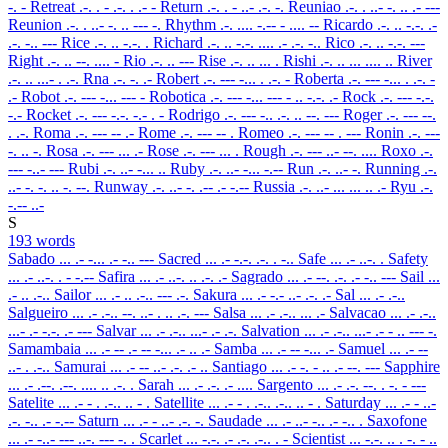
-. -
Retreat
.-. . - .-. . .- -
Return
.-. . - ..- .-. -.
Reuniao
.-. . ..- -. .. .- ---
Reunion
.-. . ..- -. .. --- -.
Rhythm
.-. .... -.-- - .... --
Ricardo
.-. .. -.-. .-
.-. -.. ---
Rice
.-. .. -.-. .
Richard
.-. .. -.-. .... .- .-. -..
Rico
.-. .. -.-. ---
Right
.-. .. --. .... -
Rio
.-. .. ---
Rise
.-. .. ... .
Rishi
.-. .. ... .... ..
River
.-. .. ...- . .-.
Rna
.-. -. .-
Robert
.-. --- -... . .-. -
Roberta
.-. --- -... . .-. -
.-
Robot
.-. --- -... --- -
Robotica
.-. --- -... --- - .. -.-. .-
Rock
.-. --- -.-.
-.-
Rocket
.-. --- -.-. -.- . -
Rodrigo
.-. --- -.. .-. .. --. ---
Roger
.-. --- --.
. .-.
Roma
.-. --- -- .-
Rome
.-. --- -- .
Romeo
.-. --- -- . ---
Ronin
.-. ---
-. .. -.
Rosa
.-. --- ... .-
Rose
.-. --- ... .
Rough
.-. --- ..- --. ....
Roxo
.-.
--- -..- ---
Rubi
.-. ..- -... ..
Ruby
.-. ..- -... -.--
Run
.-. ..- -.
Running
.-.
..- -. -. .. -. --.
Runway
.-. ..- -. .-- .- -.--
Russia
.-. ..- ... ... .. .-
Ryu
.-.
-.-- ..-
S
193 words
Sabado
... .- -... .- -.. ---
Sacred
... .- -.-. .-. . -..
Safe
... .- ..-. .
Safety
... .- ..-. . - -.--
Safira
... .- ..-. .. .-. .-
Sagrado
... .- --. .-. .- -.. ---
Sail
...
.- .. .-..
Sailor
... .- .. .-.. --- .-.
Sakura
... .- -.- ..- .-. .-
Sal
... .- .-..
Salgueiro
... .- .-.. --. ..- . .. .-. ---
Salsa
... .- .-.. ... .-
Salvacao
... .- .-..
...- .- -.-. .- ---
Salvar
... .- .-.. ...- .- .-.
Salvation
... .- .-.. ...- .- - .. --- -.
Samambaia
... .- -- .- -- -... .- .. .-
Samba
... .- -- -... .-
Samuel
... .- --
..- . .-..
Samurai
... .- -- ..- .-. .- ..
Santiago
... .- -. - .. .- --. ---
Sapphire
... .- .--. .--. .... .. .-. .
Sarah
... .- .-. .- ....
Sargento
... .- .-. --. . -. - ---
Satelite
... .- - . .-.. .. - .
Satellite
... .- - . .-.. .-.. .. - .
Saturday
... .- - ..-
.-. -.. .- -.--
Saturn
... .- - ..- .-. -.
Saudade
... .- ..- -.. .- -.. .
Saxofone
... .- -..- --- ..-. --- -. .
Scarlet
... -.-. .- .-. .-.. . -
Scientist
... -.-. .. . -. - ..