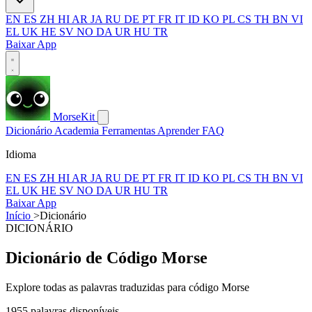
EN
ES
ZH
HI
AR
JA
RU
DE
PT
FR
IT
ID
KO
PL
CS
TH
BN
VI
EL
UK
HE
SV
NO
DA
UR
HU
TR
Baixar App
MorseKit
Dicionário
Academia
Ferramentas
Aprender
FAQ
Idioma
EN
ES
ZH
HI
AR
JA
RU
DE
PT
FR
IT
ID
KO
PL
CS
TH
BN
VI
EL
UK
HE
SV
NO
DA
UR
HU
TR
Baixar App
Início
>
Dicionário
DICIONÁRIO
Dicionário de Código Morse
Explore todas as palavras traduzidas para código Morse
1955 palavras disponíveis