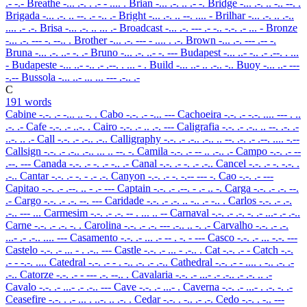
.- -.-
Breathe
-... .-. . .- - .... .
Brian
-... .-. .. .- -.
Bridge
-... .-. .. -.. --. .
Brigada
-... .-. .. --. .- -.. .-
Bright
-... .-. .. --. .... -
Brilhar
-... .-. .. .-..
.... .- .-.
Brisa
-... .-. .. ... .-
Broadcast
-... .-. --- .- -.. -.-. .- ... -
Bronze
-... .-. --- -. --.. .
Brother
-... .-. --- - .... . .-.
Brown
-... .-. --- .-- -.
Bruna
-... .-. ..- -. .-
Bruno
-... .-. ..- -. ---
Budapest
-... ..- -.. .- .--. . ...
-
Budapeste
-... ..- -.. .- .--. . ... - .
Build
-... ..- .. .-.. -..
Buoy
-... ..- ---
-.--
Bussola
-... ..- ... ... --- .-.. .-
C
191 words
Cabine
-.-. .- -... .. -. .
Cabo
-.-. .- -... ---
Cachoeira
-.-. .- -.-. .... --- . ..
.-. .-
Cafe
-.-. .- ..-. .
Cairo
-.-. .- .. .-. ---
Caligrafia
-.-. .- .-.. .. --. .-. .-
..-. .. .-
Call
-.-. .- .-.. .-..
Calligraphy
-.-. .- .-.. .-.. .. --. .-. .- .--. .... -.--
Callsign
-.-. .- .-.. .-.. ... .. --. -.
Camila
-.-. .- -- .. .-.. .-
Campo
-.-. .- --
.--. ---
Canada
-.-. .- -. .- -.. .-
Canal
-.-. .- -. .- .-..
Cancel
-.-. .- -. -.-. .
.-..
Cantar
-.-. .- -. - .- .-.
Canyon
-.-. .- -. -.-- --- -.
Cao
-.-. .- ---
Capitao
-.-. .- .--. .. - .- ---
Captain
-.-. .- .--. - .- .. -.
Carga
-.-. .- .-. --.
.-
Cargo
-.-. .- .-. --. ---
Caridade
-.-. .- .-. .. -.. .- -.. .
Carlos
-.-. .- .-.
.-.. --- ...
Carmesim
-.-. .- .-. -- . ... .. --
Carnaval
-.-. .- .-. -. .- ...- .- .-..
Carne
-.-. .- .-. -. .
Carolina
-.-. .- .-. --- .-.. .. -. .-
Carvalho
-.-. .- .-.
...- .- .-.. .... ---
Casamento
-.-. .- ... .- -- . -. - ---
Casco
-.-. .- ... -.-. ---
Castelo
-.-. .- ... - . .-.. ---
Castle
-.-. .- ... - .-.. .
Cat
-.-. .- -
Catch
-.-.
.- - -.-. ....
Catedral
-.-. .- - . -.. .-. .- .-..
Cathedral
-.-. .- - .... . -.. .-. .-
.-..
Catorze
-.-. .- - --- .-. --.. .
Cavalaria
-.-. .- ...- .- .-.. .- .-. .. .-
Cavalo
-.-. .- ...- .- .-.. ---
Cave
-.-. .- ...- .
Caverna
-.-. .- ...- . .-. -. .-
Ceasefire
-.-. . .- ... . ..-. .. .-. .
Cedar
-.-. . -.. .- .-.
Cedo
-.-. . -.. ---