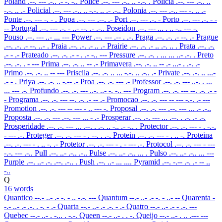
Poland
.--. --- .-.. .- -. -..
Police
.--. --- .-.. .. -.-. .
Policia
.--. --- .-.. ..
-.-. .. .-
Policial
.--. --- .-.. .. -.-. .. .- .-..
Polonia
.--. --- .-.. --- -. .. .-
Ponte
.--. --- -. - .
Popa
.--. --- .--. .-
Port
.--. --- .-. -
Porto
.--. --- .-. - -
--
Portugal
.--. --- .-. - ..- --. .- .-..
Poseidon
.--. --- ... . .. -.. --- -.
Pouso
.--. --- ..- ... ---
Power
.--. --- .-- . .-.
Praga
.--. .-. .- --. .-
Prague
.--. .-. .- --. ..- .
Praia
.--. .-. .- .. .-
Prairie
.--. .-. .- .. .-. .. .
Prata
.--. .-.
.- - .-
Prateado
.--. .-. .- - . .- -.. ---
Pressure
.--. .-. . ... ... ..- .-. .
Preto
.--. .-. . - ---
Prima
.--. .-. .. -- .-
Primavera
.--. .-. .. -- .- ...- . .-. .-
Primo
.--. .-. .. -- ---
Priscila
.--. .-. .. ... -.-. .. .-.. .-
Private
.--. .-. .. ...-
.- - .
Priya
.--. .-. .. -.-- .-
Proa
.--. .-. --- .-
Professor
.--. .-. --- ..-. . ...
... --- .-.
Profundo
.--. .-. --- ..-. ..- -. -.. ---
Program
.--. .-. --- --. .-. .- -
-
Programa
.--. .-. --- --. .-. .- -- .-
Promocao
.--. .-. --- -- --- -.-. .- ---
Promotion
.--. .-. --- -- --- - .. --- -.
Proposal
.--. .-. --- .--. --- ... .- .-..
Proposta
.--. .-. --- .--. --- ... - .-
Prosperar
.--. .-. --- ... .--. . .-. .- .-.
Prosperidade
.--. .-. --- ... .--. . .-. .. -.. .- -.. .
Protector
.--. .-. --- - . -.-.
- --- .-.
Proteger
.--. .-. --- - . --. . .-.
Protein
.--. .-. --- - . .. -.
Proteina
.--. .-. --- - . .. -. .-
Protetor
.--. .-. --- - . - --- .-.
Protocol
.--. .-. --- - ---
-.-. --- .-..
Pull
.--. ..- .-.. .-..
Pulse
.--. ..- .-.. ... .
Pulso
.--. ..- .-.. ... ---
Purple
.--. ..- .-. .--. .-.. .
Push
.--. ..- ... ....
Pyramid
.--. -.-- .-. .- -- ..
-..
Q
16 words
Quantico
--.- ..- .- -. - .. -.-. ---
Quantum
--.- ..- .- -. - ..- --
Quarenta
-
-.- ..- .- .-. . -. - .-
Quarta
--.- ..- .- .-. - .-
Quatro
--.- ..- .- - .-. ---
Quebec
--.- ..- . -... . -.-.
Queen
--.- ..- . . -.
Queijo
--.- ..- . .. .--- ---