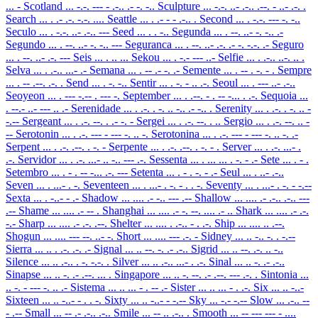
... -
Scotland
... -.-. --- - .-.. .- -. -..
Sculpture
... -.-. ..- .-.. .--. - ..- .-. .
Search
... . .- .-. -.-. ....
Seattle
... . .- - - .-.. .
Second
... . -.-. --- -. -..
Seculo
... . -.-. ..- .-.. ---
Seed
... . . -..
Segunda
... . --. ..- -. -.. .-
Segundo
... . --. ..- -. -.. ---
Seguranca
... . --. ..- .-. .- -. -.-. .-
Seguro
... . --. ..- .-. ---
Seis
... . .. ...
Sekou
... . -.- --- ..-
Selfie
... . .-.. ..-. .. .
Selva
... . .-.. ...- .-
Semana
... . -- .- -. .-
Semente
... . -- . -. - .
Sempre
... . -- .--. .-. .
Send
... . -. -..
Sentir
... . -. - .. .-.
Seoul
... . --- ..- .-..
Seoyeon
... . --- -.-- . --- -.
September
... . .--. - . -- -... . .-.
Sequoia
...
. --.- ..- --- .. .-
Serenidade
... . .-. . -. .. -.. .- -.. .
Serenity
... . .-. . -. .. -
-.--
Sergeant
... . .-. --. . .- -. -
Sergei
... . .-. --. . ..
Sergio
... . .-. --. .. -
--
Serotonin
... . .-. --- - --- -. .. -.
Serotonina
... . .-. --- - --- -. .. -. .-
Serpent
... . .-. .--. . -. -
Serpente
... . .-. .--. . -. - .
Server
... . .-. ...- .
.-.
Servidor
... . .-. ...- .. -.. --- .-.
Sessenta
... . ... ... . -. - .-
Sete
... . - .
Setembro
... . - . -- -... .-. ---
Setenta
... . - . -. - .-
Seul
... . ..- .-..
Seven
... . ...- . -.
Seventeen
... . ...- . -. - . . -.
Seventy
... . ...- . -. - -.--
Sexta
... . -..- - .-
Shadow
... .... .- -.. --- .--
Shallow
... .... .- .-.. .-.. ---
.--
Shame
... .... .- -- .
Shanghai
... .... .- -. --. .... .- ..
Shark
... .... .- .-.
-.-
Sharp
... .... .- .-. .--.
Shelter
... .... . .-.. - . .-.
Ship
... .... .. .--.
Shogun
... .... --- --. ..- -.
Short
... .... --- .-. -
Sidney
... .. -.. -. . -.--
Sierra
... .. . .-. .-. .-
Signal
... .. --. -. .- .-..
Sigrid
... .. --. .-. .. -..
Silence
... .. .-.. . -. -.-. .
Silver
... .. .-.. ...- . .-.
Sinal
... .. -. .- .-..
Sinapse
... .. -. .- .--. ... .
Singapore
... .. -. --. .- .--. --- .-. .
Sintonia
...
.. -. - --- -. .. .-
Sistema
... .. ... - . -- .-
Sister
... .. ... - . .-.
Six
... .. -..-
Sixteen
... .. -..- - . . -.
Sixty
... .. -..- - -.--
Sky
... -.- -.--
Slow
... .-.. --
- .--
Small
... -- .- .-.. .-..
Smile
... -- .. .-.. .
Smooth
... -- --- --- - ....