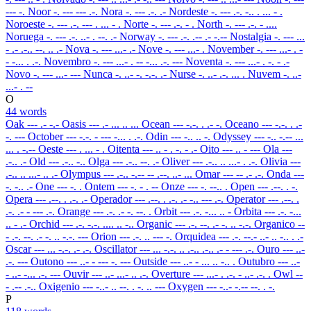
--- -.
Noor
-. --- --- .-.
Nora
-. --- .-. .-
Nordeste
-. --- .-. -.. . ... - .
Noroeste
-. --- .-. --- . ... - .
Norte
-. --- .-. - .
North
-. --- .-. - ....
Noruega
-. --- .-. ..- . --. .-
Norway
-. --- .-. .-- .- -.--
Nostalgia
-. --- ...
- .- .-.. --. .. .-
Nova
-. --- ...- .-
Nove
-. --- ...- .
November
-. --- ...- . -
- -... . .-.
Novembro
-. --- ...- . -- -... .-. ---
Noventa
-. --- ...- . -. - .-
Novo
-. --- ...- ---
Nunca
-. ..- -. -.-. .-
Nurse
-. ..- .-. ... .
Nuvem
-. ..-
...- . --
O
44 words
Oak
--- .- -.-
Oasis
--- .- ... .. ...
Ocean
--- -.-. . .- -.
Oceano
--- -.-. . .-
-. ---
October
--- -.-. - --- -... . .-.
Odin
--- -.. .. -.
Odyssey
--- -.. -.-- ...
... . -.--
Oeste
--- . ... - .
Oitenta
--- .. - . -. - .-
Oito
--- .. - ---
Ola
---
.-.. .-
Old
--- .-.. -..
Olga
--- .-.. --. .-
Oliver
--- .-.. .. ...- . .-.
Olivia
---
.-.. .. ...- .. .-
Olympus
--- .-.. -.-- -- .--. ..- ...
Omar
--- -- .- .-.
Onda
---
-. -.. .-
One
--- -. .
Ontem
--- -. - . --
Onze
--- -. --.. .
Open
--- .--. . -.
Opera
--- .--. . .-. .-
Operador
--- .--. . .-. .- -.. --- .-.
Operator
--- .--. .
.-. .- - --- .-.
Orange
--- .-. .- -. --. .
Orbit
--- .-. -... .. -
Orbita
--- .-. -...
.. - .-
Orchid
--- .-. -.-. .... .. -..
Organic
--- .-. --. .- -. .. -.-.
Organico
--
- .-. --. .- -. .. -.-. ---
Orion
--- .-. .. --- -.
Orquidea
--- .-. --.- ..- .. -.. . .-
Oscar
--- ... -.-. .- .-.
Oscillator
--- ... -.-. .. .-.. .-.. .- - --- .-.
Ouro
--- ..-
.-. ---
Outono
--- ..- - --- -. ---
Outside
--- ..- - ... .. -.. .
Outubro
--- ..-
- ..- -... .-. ---
Ouvir
--- ..- ...- .. .-.
Overture
--- ...- . .-. - ..- .-. .
Owl
--
- .-- .-..
Oxigenio
--- -..- .. --. . -. .. ---
Oxygen
--- -..- -.-- --. . -.
P