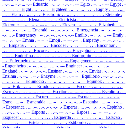
. -.-. ... - .- ... -.--
Eduardo
. -.. ..- .- .-. -.. ---
Egito
. --. .. - ---
Egypt
. -
-. -.-- .--. -
Eight
. .. --. .... -
Eighteen
. .. --. .... - . . -.
Eighty
. .. --. ....
- -.--
Elara
. .-.. .- .-. .-
Electronic
. .-.. . -.-. - .-. --- -. .. -.-.
Elefante
.
.-.. . ..-. .- -. - .
Elena
. .-.. . -. .-
Eletricista
. .-.. . - .-. .. -.-. .. ... - .-
Eletronica
. .-.. . - .-. --- -. .. -.-. .-
Eleven
. .-.. . ...- . -.
Elizabeth
. .-..
.. --.. .- -... . - ....
Emerald
. -- . .-. .- .-.. -..
Emergencia
. -- . .-. --. . -.
-.-. .. .-
Emergency
. -- . .-. --. . -. -.-. -.--
Emilio
. -- .. .-.. .. ---
Emily
.
-- .. .-.. -.--
Emma
. -- -- .-
Emoji
. -- --- .--- ..
Empathy
. -- .--. .- - ....
-.--
Empatia
. -- .--. .- - .. .-
Encoder
. -. -.-. --- -.. . .-.
Encontrar
. -.
-.-. --- -. - .-. .- .-.
Encore
. -. -.-. --- .-. .
Encryption
. -. -.-. .-. -.-- .--. -
.. --- -.
Endorfina
. -. -.. --- .-. ..-. .. -. .-
Endorphin
. -. -.. --- .-. .--. ....
.. -.
Enfermeiro
. -. ..-. . .-. -- . .. .-. ---
Engagement
. -. --. .- --. . -- . -.
-
Engenheiro
. -. --. . -. .... . .. .-. ---
Engineer
. -. --. .. -. . . .-.
England
. -. --. .-.. .- -. -..
Ensinar
. -. ... .. -. .- .-.
Enviar
. -. ...- .. .- .-.
Enzima
. -. --.. .. -- .-
Enzyme
. -. --.. -.-- -- .
Equilibrio
. --.- ..- .. .-..
.. -... .-. .. ---
Equinocio
. --.- ..- .. -. --- -.-. .. ---
Equinox
. --.- ..- .. -. -
-- -..-
Erik
. .-. .. -.-
Errado
. .-. .-. .- -.. ---
Escocia
. ... -.-. --- -.-. .. .-
Escrever
. ... -.-. .-. . ...- . .-.
Escritor
. ... -.-. .-. .. - --- .-.
Escultura
. ...
-.-. ..- .-.. - ..- .-. .-
Escuro
. ... -.-. ..- .-. ---
Escutar
. ... -.-. ..- - .- .-.
Esme
. ... -- .
Esmeralda
. ... -- . .-. .- .-.. -.. .-
Espanha
. ... .--. .- -. ....
.-
Esperanca
. ... .--. . .-. .- -. -.-. .-
Esperar
. ... .--. . .-. .- .-.
Espinho
.
... .--. .. -. .... ---
Esports
. ... .--. --- .-. - ...
Esposa
. ... .--. --- ... .-
Esquecer
. ... --.- ..- . -.-. . .-.
Esquerda
. ... --.- ..- . .-. -.. .-
Estacao
.
... - .- -.-. .- ---
Estelar
. ... - . .-.. .- .-.
Estibordo
. ... - .. -... --- .-. -.. ---
Estrategia
. ... - .-. .- - . --. .. .-
Estreito
. ... - .-. . .. - ---
Estrela
. ... - .-.