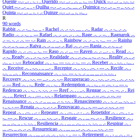
Quente
--.- ..- . -. - .
Querido
--.- ..- . .-. .. -.. ---
Quick
--.- ..- .. -.-. -.-
Quiet
--.- ..- .. . -
Quilha
--.- ..- .. .-.. .... .-
Quimica
--.- ..- .. -- .. -.-. .-
Quinta
--.- ..- .. -. - .-
Quinze
--.- ..- .. -. --.. .
R
90 words
Rabbit
.-. .- -... -... .. -
Rachel
.-. .- -.-. .... . .-..
Radar
.-. .- -.. .- .-.
Radio
.-. .- -.. .. ---
Rafael
.-. .- ..-. .- . .-..
Rage
.-. .- --. .
Ragnarok
.-.
.- --. -. .- .-. --- -.-
Rain
.-. .- .. -.
Rainbow
.-. .- .. -. -... --- .--
Rainha
.-. .- .. -. .... .-
Raiva
.-. .- .. ...- .-
Raj
.-. .- .---
Rania
.-. .- -. .. .-
Rapido
.-. .- .--. .. -.. ---
Raso
.-. .- ... ---
Raven
.-. .- ...- . -.
Read
.-. .
.- -..
Ready
.-. . .- -.. -.--
Realidade
.-. . .- .-.. .. -.. .- -.. .
Reality
.-. . .-
.-.. .. - -.--
Rebocador
.-. . -... --- -.-. .- -.. --- .-.
Receber
.-. . -.-. . -... .
.-.
Receive
.-. . -.-. . .. ...- .
Receptor
.-. . -.-. . .--. - --- .-.
Recife
.-. .
-.-. .. ..-. .
Reconnaissance
.-. . -.-. --- -. -. .- .. ... ... .- -. -.-. .
Recovery
.-. . -.-. --- ...- . .-. -.--
Recuperacao
.-. . -.-. ..- .--. . .-. .- -.-.
.- ---
Red
.-. . -..
Rede
.-. . -.. .
Redemption
.-. . -.. . -- .--. - .. --- -.
Redencao
.-. . -.. . -. -.-. .- ---
Reef
.-. . . ..-.
Reggae
.-. . --. --. .- .
Rei
.-. . ..
Reject
.-. . .--- . -.-. -
Relampago
.-. . .-.. .- -- .--. .- --. ---
Renaissance
.-. . -. .- .. ... ... .- -. -.-. .
Renascimento
.-. . -. .- ... -.-. .. -
- . -. - ---
Renata
.-. . -. .- - .-
Renovacao
.-. . -. --- ...- .- -.-. .- ---
Repeat
.-. . .--. . .- -
Repeater
.-. . .--. . .- - . .-.
Repetidor
.-. . .--. . - ..
-.. --- .-.
Rescue
.-. . ... -.-. ..- .
Resgate
.-. . ... --. .- - .
Resilience
.-. .
... .. .-.. .. . -. -.-. .
Resiliencia
.-. . ... .. .-.. .. . -. -.-. .. .-
Respirar
.-. .
... .--. .. .-. .- .-.
Ressurreicao
.-. . ... ... ..- .-. .-. . .. -.-. .- ---
Resurrection
.-. . ... ..- .-. .-. . -.-. - .. --- -.
Retirement
.-. . - .. .-. . -- .