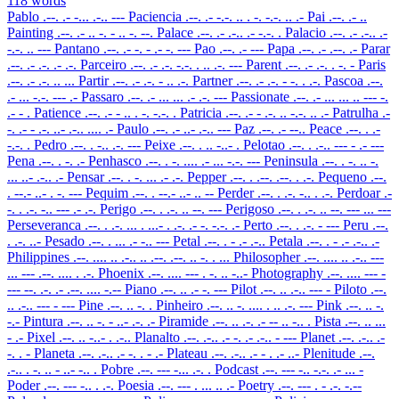
118 words
Pablo
.--. .- -... .-.. ---
Paciencia
.--. .- -.-. .. . -. -.-. .. .-
Pai
.--. .- ..
Painting
.--. .- .. -. - .. -. --.
Palace
.--. .- .-.. .- -.-. .
Palacio
.--. .- .-.. .-
-.-. .. ---
Pantano
.--. .- -. - .- -. ---
Pao
.--. .- ---
Papa
.--. .- .--. .-
Parar
.--. .- .-. .- .-.
Parceiro
.--. .- .-. -.-. . .. .-. ---
Parent
.--. .- .-. . -. -
Paris
.--. .- .-. .. ...
Partir
.--. .- .-. - .. .-.
Partner
.--. .- .-. - -. . .-.
Pascoa
.--.
.- ... -.-. --- .-
Passaro
.--. .- ... ... .- .-. ---
Passionate
.--. .- ... ... .. --- -.
.- - .
Patience
.--. .- - .. . -. -.-. .
Patricia
.--. .- - .-. .. -.-. .. .-
Patrulha
.-
-. .- - .-. ..- .-.. .... .-
Paulo
.--. .- ..- .-.. ---
Paz
.--. .- --..
Peace
.--. . .-
-.-. .
Pedro
.--. . -.. .-. ---
Peixe
.--. . .. -..- .
Pelotao
.--. . .-.. --- - .- ---
Pena
.--. . -. .-
Penhasco
.--. . -. .... .- ... -.-. ---
Peninsula
.--. . -. .. -.
... ..- .-.. .-
Pensar
.--. . -. ... .- .-.
Pepper
.--. . .--. .--. . .-.
Pequeno
.--.
. --.- ..- . -. ---
Pequim
.--. . --.- ..- .. --
Perder
.--. . .-. -.. . .-.
Perdoar
.-
-. . .-. -.. --- .- .-.
Perigo
.--. . .-. .. --. ---
Perigoso
.--. . .-. .. --. --- ... ---
Perseveranca
.--. . .-. ... . ...- . .-. .- -. -.-. .-
Perto
.--. . .-. - ---
Peru
.--.
. .-. ..-
Pesado
.--. . ... .- -.. ---
Petal
.--. . - .- .-..
Petala
.--. . - .- .-.. .-
Philippines
.--. .... .. .-.. .. .--. .--. .. -. . ...
Philosopher
.--. .... .. .-.. ---
... --- .--. .... . .-.
Phoenix
.--. .... --- . -. .. -..-
Photography
.--. .... --- -
--- --. .-. .- .--. .... -.--
Piano
.--. .. .- -. ---
Pilot
.--. .. .-.. --- -
Piloto
.--.
.. .-.. --- - ---
Pine
.--. .. -. .
Pinheiro
.--. .. -. .... . .. .-. ---
Pink
.--. .. -.
-.-
Pintura
.--. .. -. - ..- .-. .-
Piramide
.--. .. .-. .- -- .. -.. .
Pista
.--. .. ...
- .-
Pixel
.--. .. -..- . .-..
Planalto
.--. .-.. .- -. .- .-.. - ---
Planet
.--. .-.. .-
-. . -
Planeta
.--. .-.. .- -. . - .-
Plateau
.--. .-.. .- - . .- ..-
Plenitude
.--.
.-.. . -. .. - ..- -.. .
Pobre
.--. --- -... .-. .
Podcast
.--. --- -.. -.-. .- ... -
Poder
.--. --- -.. . .-.
Poesia
.--. --- . ... .. .-
Poetry
.--. --- . - .-. -.--