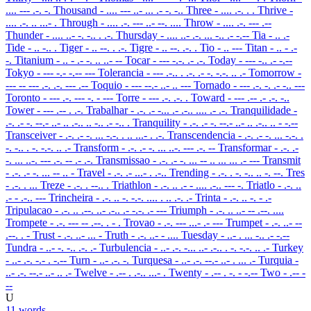
.... --- .-. -.
Thousand
- .... --- ..- ... .- -. -..
Three
- .... .-. . .
Thrive
-
.... .-. .. ...- .
Through
- .... .-. --- ..- --. ....
Throw
- .... .-. --- .--
Thunder
- .... ..- -. -.. . .-.
Thursday
- .... ..- .-. ... -.. .- -.--
Tia
- .. .-
Tide
- .. -.. .
Tiger
- .. --. . .-.
Tigre
- .. --. .-. .
Tio
- .. ---
Titan
- .. - .-
-.
Titanium
- .. - .- -. .. ..- --
Tocar
- --- -.-. .- .-.
Today
- --- -.. .- -.--
Tokyo
- --- -.- -.-- ---
Tolerancia
- --- .-.. . .-. .- -. -.-. .. .-
Tomorrow
-
--- -- --- .-. .-. --- .--
Toquio
- --- --.- ..- .. ---
Tornado
- --- .-. -. .- -.. ---
Toronto
- --- .-. --- -. - ---
Torre
- --- .-. .-. .
Toward
- --- .-- .- .-. -..
Tower
- --- .-- . .-.
Trabalhar
- .-. .- -... .- .-.. .... .- .-.
Tranquilidade
-
.-. .- -. --.- ..- .. .-.. .. -.. .- -.. .
Tranquility
- .-. .- -. --.- ..- .. .-.. .. - -.--
Transceiver
- .-. .- -. ... -.-. . .. ...- . .-.
Transcendencia
- .-. .- -. ... -.-. .
-. -.. . -. -.-. .. .-
Transform
- .-. .- -. ... ..-. --- .-. --
Transformar
- .-. .-
-. ... ..-. --- .-. -- .- .-.
Transmissao
- .-. .- -. ... -- .. ... ... .- ---
Transmit
- .-. .- -. ... -- .. -
Travel
- .-. .- ...- . .-..
Trending
- .-. . -. -.. .. -. --.
Tres
- .-. . ...
Treze
- .-. . --.. .
Triathlon
- .-. .. .- - .... .-.. --- -.
Triatlo
- .-. ..
.- - .-.. ---
Trincheira
- .-. .. -. -.-. .... . .. .-. .-
Trinta
- .-. .. -. - .-
Tripulacao
- .-. .. .--. ..- .-.. .- -.-. .- ---
Triumph
- .-. .. ..- -- .--. ....
Trompete
- .-. --- -- .--. . - .
Trovao
- .-. --- ...- .- ---
Trumpet
- .-. ..- --
.--. . -
Trust
- .-. ..- ... -
Truth
- .-. ..- - ....
Tuesday
- ..- . ... -.. .- -.--
Tundra
- ..- -. -.. .-. .-
Turbulencia
- ..- .-. -... ..- .-.. . -. -.-. .. .-
Turkey
- ..- .-. -.- . -.--
Turn
- ..- .-. -.
Turquesa
- ..- .-. --.- ..- . ... .-
Turquia
-
..- .-. --.- ..- .. .-
Twelve
- .-- . .-.. ...- .
Twenty
- .-- . -. - -.--
Two
- .-- -
--
U
11 words