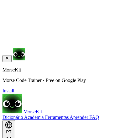
MorseKit
Morse Code Trainer · Free on Google Play
Install
MorseKit
Dicionário
Academia
Ferramentas
Aprender
FAQ
PT