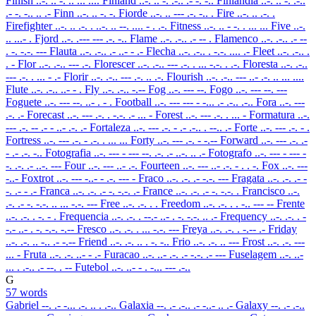
Finish
..-. .. -. .. ... ....
Finland
..-. .. -. .-.. .- -. -..
Finlandia
..-. .. -. .-..
.- -. -.. .. .-
Finn
..-. .. -. -.
Fiorde
..-. .. --- .-. -.. .
Fire
..-. .. .-. .
Firefighter
..-. .. .-. . ..-. .. --. .... - . .-.
Fitness
..-. .. - -. . ... ...
Five
..-.
.. ...- .
Fjord
..-. .--- --- .-. -..
Flame
..-. .-.. .- -- .
Flamenco
..-. .-.. .- --
. -. -.-. ---
Flauta
..-. .-.. .- ..- - .-
Flecha
..-. .-.. . -.-. .... .-
Fleet
..-. .-.. .
. -
Flor
..-. .-.. --- .-.
Florescer
..-. .-.. --- .-. . ... -.-. . .-.
Floresta
..-. .-..
--- .-. . ... - .-
Florir
..-. .-.. --- .-. .. .-.
Flourish
..-. .-.. --- ..- .-. .. ... ....
Flute
..-. .-.. ..- - .
Fly
..-. .-.. -.--
Fog
..-. --- --.
Fogo
..-. --- --. ---
Foguete
..-. --- --. ..- . - .
Football
..-. --- --- - -... .- .-.. .-..
Fora
..-. ---
.-. .-
Forecast
..-. --- .-. . -.-. .- ... -
Forest
..-. --- .-. . ... -
Formatura
..-.
--- .-. -- .- - ..- .-. .-
Fortaleza
..-. --- .-. - .- .-.. . --.. .-
Forte
..-. --- .-. - .
Fortress
..-. --- .-. - .-. . ... ...
Forty
..-. --- .-. - -.--
Forward
..-. --- .-. .-
- .- .-. -..
Fotografia
..-. --- - --- --. .-. .- ..-. .. .-
Fotografo
..-. --- - --- -
-. .-. .- ..-. ---
Four
..-. --- ..- .-.
Fourteen
..-. --- ..- .-. - . . -.
Fox
..-. ---
-..-
Foxtrot
..-. --- -..- - .-. --- -
Fraco
..-. .-. .- -.-. ---
Fragata
..-. .-. .- -
-. .- - .-
Franca
..-. .-. .- -. -.-. .-
France
..-. .-. .- -. -.-. .
Francisco
..-.
.-. .- -. -.-. .. ... -.-. ---
Free
..-. .-. . .
Freedom
..-. .-. . . -.. --- --
Frente
..-. .-. . -. - .
Frequencia
..-. .-. . --.- ..- . -. -.-. .. .-
Frequency
..-. .-. . -
-.- ..- . -. -.-. -.--
Fresco
..-. .-. . ... -.-. ---
Freya
..-. .-. . -.-- .-
Friday
..-. .-. .. -.. .- -.--
Friend
..-. .-. .. . -. -..
Frio
..-. .-. .. ---
Frost
..-. .-. ---
... -
Fruta
..-. .-. ..- - .-
Furacao
..-. ..- .-. .- -.-. .- ---
Fuselagem
..-. ..-
... . .-.. .- --. . --
Futebol
..-. ..- - . -... --- .-..
G
57 words
Gabriel
--. .- -... .-. .. . .-..
Galaxia
--. .- .-.. .- -..- .. .-
Galaxy
--. .- .-..