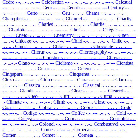
Cedro
-.-. . -.. .-. ---
Celebration
-.-. . .-.. . -... .-. .- - .. --- -.
Celestial
-.-. . .-.. . ... - .. .- .-..
Cem
-.-. . --
Centro
-.-. . -. - .-. ---
Century
-.-. .
-. - ..- .-. -.--
Certo
-.-. . .-. - ---
Ceu
-.-. . ..-
Chama
-.-. .... .- -- .-
Champion
-.-. .... .- -- .--. .. --- -.
Channel
-.-. .... .- -. -. . .-..
Charity
-.-. .... .- .-. .. - -.--
Charles
-.-. .... .- .-. .-.. . ...
Charlie
-.-. .... .- .-. .-..
.. .
Charlotte
-.-. .... .- .-. .-.. --- - - .
Chef
-.-. .... . ..-.
Chegar
-.-. .... . -
-. .- .-.
Cheio
-.-. .... . .. ---
Chemistry
-.-. .... . -- .. ... - .-. -.--
Chen
-.-.
.... . -.
Chicago
-.-. .... .. -.-. .- --. ---
Child
-.-. .... .. .-.. -..
Chile
-.-. ....
.. .-.. .
China
-.-. .... .. -. .-
Chloe
-.-. .... .-.. --- .
Chocolate
-.-. .... ---
-.-. --- .-.. .- - .
Chorar
-.-. .... --- .-. .- .-.
Choreography
-.-. .... --- .-. .
--- --. .-. .- .--. .... -.--
Christmas
-.-. .... .-. .. ... - -- .- ...
Chuva
-.-. ....
..- ...- .-
Ciano
-.-. .. .- -. ---
Ciclismo
-.-. .. -.-. .-.. .. ... -- ---
Cientista
-.-. .. . -. - .. ... - .-
Cinco
-.-. .. -. -.-. ---
Cinema
-.-. .. -. . -- .-
Cingapura
-.-. .. -. --. .- .--. ..- .-. .-
Cinquenta
-.-. .. -. --.- ..- . -. - .-
Cinza
-.-. .. -. --.. .-
Ciume
-.-. .. ..- -- .
Clara
-.-. .-.. .- .-. .-
Claro
-.-.
.-.. .- .-. ---
Classica
-.-. .-.. .- ... ... .. -.-. .-
Classical
-.-. .-.. .- ... ... ..
-.-. .- .-..
Claudia
-.-. .-.. .- ..- -.. .. .-
Clear
-.-. .-.. . .- .-.
Cleared
-.-.
.-.. . .- .-. . -..
Cleo
-.-. .-.. . ---
Cliff
-.-. .-.. .. ..-. ..-.
Clima
-.-. .-.. .. --
.-
Climate
-.-. .-.. .. -- .- - .
Climb
-.-. .-.. .. -- -...
Close
-.-. .-.. --- ... .
Coast
-.-. --- .- ... -
Cobra
-.-. --- -... .-. .-
Cobre
-.-. --- -... .-. .
Code
-.-. --- -.. .
Codigo
-.-. --- -.. .. --. ---
Coffee
-.-. --- ..-. ..-. . .
Cold
-.-. -
-- .-.. -..
Colega
-.-. --- .-.. . --. .-
Colina
-.-. --- .-.. .. -. .-
Colombia
-.-.
--- .-.. --- -- -... .. .-
Colonel
-.-. --- .-.. --- -. . .-..
Combustivel
-.-. --- --
-... ..- ... - .. ...- . .-..
Come
-.-. --- -- .
Comecar
-.-. --- -- . -.-. .- .-.
Comer
-.-. --- -- . .-.
Comet
-.-. --- -- . -
Cometa
-.-. --- -- . - .-