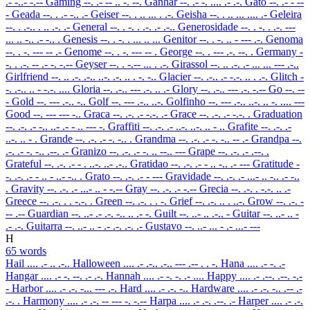
.- -..- -.--
Gaming
--. .- -- .. -. --.
Ganhar
--. .- -. .... .- .-.
Gato
--. .- - --
-
Geada
--. . .- -.. .-
Geiser
--. . .. ... . .-.
Geisha
--. . .. ... .... .-
Geleira
--. . .-.. . .. .-. .-
General
--. . -. . .-. .- .-..
Generosidade
--. . -. . .-. ---
... .. -.. .- -.. .
Genesis
--. . -. . ... .. ...
Genitor
--. . -. .. - --- .-.
Genoma
--. . -. --- -- .-
Genome
--. . -. --- -- .
George
--. . --- .-. --. .
Germany
-
-. . .-. -- .- -. -.--
Geyser
--. . -.-- ... . .-.
Girassol
--. .. .-. .- ... ... --- .-..
Girlfriend
--. .. .-. .-.. ..-. .-. .. . -. -..
Glacier
--. .-.. .- -.-. .. . .-.
Glitch
-
-. .-.. .. - -.-. ....
Gloria
--. .-.. --- .-. .. .-
Glory
--. .-.. --- .-. -.--
Go
--. --
-
Gold
--. --- .-.. -..
Golf
--. --- .-.. ..-.
Golfinho
--. --- .-.. ..-. .. -. .... ---
Good
--. --- --- -..
Graca
--. .-. .- -.-. .-
Grace
--. .-. .- -.-. .
Graduation
--. .-. .- -.. ..- .- - .. --- -.
Graffiti
--. .-. .- ..-. ..-. .. - ..
Grafite
--. .-. .-
..-. .. - .
Grande
--. .-. .- -. -.. .
Grandma
--. .-. .- -. -.. -- .-
Grandpa
--.
.-. .- -. -.. .--. .-
Granizo
--. .-. .- -. .. --.. ---
Grape
--. .-. .- .--. .
Grateful
--. .-. .- - . ..-. ..- .-..
Gratidao
--. .-. .- - .. -.. .- ---
Gratitude
-
-. .-. .- - .. - ..- -.. .
Grato
--. .-. .- - ---
Gravidade
--. .-. .- ...- .. -.. .- -..
.
Gravity
--. .-. .- ...- .. - -.--
Gray
--. .-. .- -.--
Grecia
--. .-. . -.-. .. .-
Greece
--. .-. . . -.-. .
Green
--. .-. . . -.
Grief
--. .-. .. . ..-.
Grow
--. .-. -
-- .--
Guardian
--. ..- .- .-. -.. .. .- -.
Guilt
--. ..- .. .-.. -
Guitar
--. ..- .. -
.- .-.
Guitarra
--. ..- .. - .- .-. .-. .-
Gustavo
--. ..- ... - .- ...- ---
H
65 words
Hail
.... .- .. .-..
Halloween
.... .- .-.. .-.. --- .-- . . -.
Hana
.... .- -. .-
Hangar
.... .- -. --. .- .-.
Hannah
.... .- -. -. .- ....
Happy
.... .- .--. .--. -.-
-
Harbor
.... .- .-. -... --- .-.
Hard
.... .- .-. -..
Hardware
.... .- .-. -.. .-- .-
.-. .
Harmony
.... .- .-. -- --- -. -.--
Harpa
.... .- .-. .--. .-
Harper
.... .- .-.