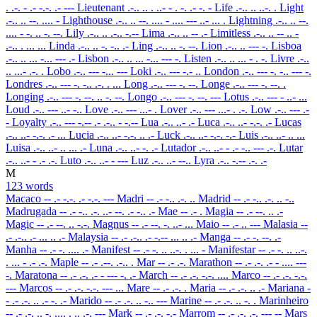
. .-. - .- -.-. .- ---
Lieutenant
.-.. .. . ..- - . -. .- -. -
Life
.-.. .. ..-. .
Light
.-.. .. --. .... -
Lighthouse
.-.. .. --. .... - .... --- ..- ... .
Lightning
.-.. .. --.
.... - -. .. -. --.
Lily
.-.. .. .-.. -.--
Lima
.-.. .. -- .-
Limitless
.-.. .. -- .. -
.-.. . ... ...
Linda
.-.. .. -. -.. .-
Ling
.-.. .. -. --.
Lion
.-.. .. --- -.
Lisboa
.-.. .. ... -... --- .-
Lisbon
.-.. .. ... -... --- -.
Listen
.-.. .. ... - . -.
Livre
.-..
.. ...- .-. .
Lobo
.-.. --- -... ---
Loki
.-.. --- -.- ..
London
.-.. --- -. -.. --- -.
Londres
.-.. --- -. -.. .-. . ...
Long
.-.. --- -. --.
Longe
.-.. --- -. --. .
Longing
.-.. --- -. --. .. -. --.
Longo
.-.. --- -. --. ---
Lotus
.-.. --- - ..- ...
Loud
.-.. --- ..- -..
Love
.-.. --- ...- .
Lover
.-.. --- ...- . .-.
Low
.-.. --- .-
-
Loyalty
.-.. --- -.-- .- .-.. - -.--
Lua
.-.. ..- .-
Luca
.-.. ..- -.-. .-
Lucas
.-.. ..- -.-. .- ...
Lucia
.-.. ..- -.-. .. .-
Luck
.-.. ..- -.-. -.-
Luis
.-.. ..- .. ...
Luisa
.-.. ..- .. ... .-
Luna
.-.. ..- -. .-
Lutador
.-.. ..- - .- -.. --- .-.
Lutar
.-.. ..- - .- .-.
Luto
.-.. ..- - ---
Luz
.-.. ..- --..
Lyra
.-.. -.-- .-. .-
M
123 words
Macaco
-- .- -.-. .- -.-. ---
Madri
-- .- -.. .-. ..
Madrid
-- .- -.. .-. .. -..
Madrugada
-- .- -.. .-. ..- --. .- -.. .-
Mae
-- .- .
Magia
-- .- --. .. .-
Magic
-- .- --. .. -.-.
Magnus
-- .- --. -. ..- ...
Maio
-- .- .. ---
Malasia
--
.- .-.. .- ... .. .-
Malaysia
-- .- .-.. .- -.-- ... .. .-
Manga
-- .- -. --. .-
Manha
-- .- -. .... .-
Manifest
-- .- -. .. ..-. . ... -
Manifestar
-- .- -. .. ..-.
. ... - .- .-.
Maple
-- .- .--. .-.. .
Mar
-- .- .-.
Marathon
-- .- .-. .- - .... ---
-.
Maratona
-- .- .-. .- - --- -. .-
March
-- .- .-. -.-. ....
Marco
-- .- .-. -.-.
---
Marcos
-- .- .-. -.-. --- ...
Mare
-- .- .-. .
Maria
-- .- .-. .. .-
Mariana
-
- .- .-. .. .- -. .-
Marido
-- .- .-. .. -.. ---
Marine
-- .- .-. .. -. .
Marinheiro
-- .- .-. .. -. .... . .. .-. ---
Mark
-- .- .-. -.-
Marrom
-- .- .-. .-. --- --
Mars