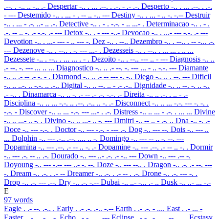
.--. . -.. .. -.. .-
Despertar
-.. . ... .--. . .-. - .- .-.
Desperto
-.. . ... .--. . .-.
- ---
Destemido
-.. . ... - . -- .. -.. ---
Destiny
-.. . ... - .. -. -.--
Destruir
-.. . ... - .-. ..- .. .-.
Detective
-.. . - . -.-. - .. ...- .
Determinacao
-.. . - .
.-. -- .. -. .- -.-. .- ---
Detox
-.. . - --- -..-
Devocao
-.. . ...- --- -.-. .- ---
Devotion
-.. . ...- --- - .. --- -.
Dez
-.. . --..
Dezembro
-.. . --.. . -- -... .-.
---
Dezenove
-.. . --.. . -. --- ...- .
Dezesseis
-.. . --.. . ... ... . .. ...
Dezessete
-.. . --.. . ... ... . - .
Dezoito
-.. . --.. --- .. - ---
Diagnosis
-.. ..
.- --. -. --- ... .. ...
Diagnostico
-.. .. .- --. -. --- ... - .. -.-. ---
Diamante
-.. .. .- -- .- -. - .
Diamond
-.. .. .- -- --- -. -..
Diego
-.. .. . --. ---
Dificil
-.. .. ..-. .. -.-. .. .-..
Digital
-.. .. --. .. - .- .-..
Dignidade
-.. .. --. -. .. -..
.- -.. .
Dinamarca
-.. .. -. .- -- .- .-. -.-. .-
Direita
-.. .. .-. . .. - .-
Disciplina
-.. .. ... -.-. .. .--. .-.. .. -. .-
Disconnect
-.. .. ... -.-. --- -. -. .
-.-. -
Discover
-.. .. ... -.-. --- ...- . .-.
Distress
-.. .. ... - .-. . ... ...
Divine
-.. .. ...- .. -. .
Divino
-.. .. ...- .. -. ---
Dmitri
-.. -- .. - .-. ..
Dna
-.. -. .-
Doce
-.. --- -.-. .
Doctor
-.. --- -.-. - --- .-.
Dog
-.. --- --.
Dois
-.. --- ..
...
Dolphin
-.. --- .-.. .--. .... .. -.
Domingo
-.. --- -- .. -. --. ---
Dopamina
-.. --- .--. .- -- .. -. .-
Dopamine
-.. --- .--. .- -- .. -. .
Dormir
-.. --- .-. -- .. .-.
Dourado
-.. --- ..- .-. .- -.. ---
Down
-.. --- .-- -.
Doyoung
-.. --- -.-- --- ..- -. --.
Doze
-.. --- --.. .
Dragon
-.. .-. .- --. ---
-.
Dream
-.. .-. . .- --
Dreamer
-.. .-. . .- -- . .-.
Drone
-.. .-. --- -. .
Drop
-.. .-. --- .--.
Dry
-.. .-. -.--
Dubai
-.. ..- -... .- ..
Dusk
-.. ..- ... -.-
E
97 words
Eagle
. .- --. .-.. .
Early
. .- .-. .-.. -.--
Earth
. .- .-. - ....
East
. .- ... -
Easter
. .- ... - . .-.
Echo
. -.-. .... ---
Eclipse
. -.-. .-.. .. .--. ... .
Ecstasy