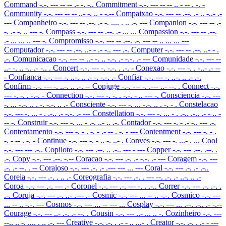
Command
-.-. --- -- -- .- -. -..
Commitment
-.-. --- -- -- .. - -- . -. -
Community
-.-. --- -- -- ..- -. .. - -.--
Compaixao
-.-. --- -- .--. .- .. -..- .-
---
Companheiro
-.-. --- -- .--. .- -. .... . .. .-. ---
Companion
-.-. --- -- .-
-. .- -. .. --- -.
Compass
-.-. --- -- .--. .- ... ...
Compassion
-.-. --- -- .--.
.- ... ... .. --- -.
Compromisso
-.-. --- -- .--. .-. --- -- .. ... ... ---
Computador
-.-. --- -- .--. ..- - .- -.. --- .-.
Computer
-.-. --- -- .--. ..- - .
.-.
Comunicacao
-.-. --- -- ..- -. .. -.-. .- -.-. .- ---
Comunidade
-.-. --- --
..- -. .. -.. .- -.. .
Concert
-.-. --- -. -.-. . .-. -
Conexao
-.-. --- -. . -..- .- --
-
Confianca
-.-. --- -. ..-. .. .- -. -.-. .-
Confiar
-.-. --- -. ..-. .. .- .-.
Confirm
-.-. --- -. ..-. .. .-. --
Conjuge
-.-. --- -. .--- ..- --. .
Connect
-.-.
--- -. -. . -.-. -
Connection
-.-. --- -. -. . -.-. - .. --- -.
Consciencia
-.-. ---
-. ... -.-. .. . -. -.-. .. .-
Consciente
-.-. --- -. ... -.-. .. . -. - .
Constelacao
-.-. --- -. ... - . .-.. .- -.-. .- ---
Constellation
-.-. --- -. ... - . .-.. .-.. .- - .. -
-- -.
Construir
-.-. --- -. ... - .-. ..- .. .-.
Contador
-.-. --- -. - .- -.. --- .-.
Contentamento
-.-. --- -. - . -. - .- -- . -. - ---
Contentment
-.-. --- -. - .
-. - -- . -. -
Continue
-.-. --- -. - .. -. ..- .
Conves
-.-. --- -. ...- . ...
Cool
-.-. --- --- .-..
Copiloto
-.-. --- .--. .. .-.. --- - ---
Copper
-.-. --- .--. .--. .
.-.
Copy
-.-. --- .--. -.--
Coracao
-.-. --- .-. .- -.-. .- ---
Coragem
-.-. ---
.-. .- --. . --
Corajoso
-.-. --- .-. .- .--- --- ... ---
Coral
-.-. --- .-. .- .-..
Coreia
-.-. --- .-. . .. .-
Coreografia
-.-. --- .-. . --- --. .-. .- ..-. .. .-
Coroa
-.-. --- .-. --- .-
Coronel
-.-. --- .-. --- -. . .-..
Correr
-.-. --- .-. .-. .
.-.
Coruja
-.-. --- .-. ..- .--- .-
Cosmic
-.-. --- ... -- .. -.-.
Cosmico
-.-. ---
... -- .. -.-. ---
Cosmos
-.-. --- ... -- --- ...
Cosplay
-.-. --- ... .--. .-.. .- -.--
Courage
-.-. --- ..- .-. .- --. .
Cousin
-.-. --- ..- ... .. -.
Cozinheiro
-.-. ---
--.. .. -. .... . .. .-. ---
Creative
-.-. .-. . .- - .. ...- .
Creator
-.-. .-. . .- - ---