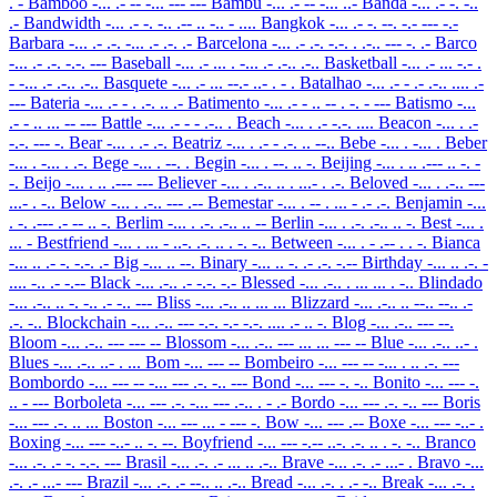
. -
Bamboo
-... .- -- -... --- ---
Bambu
-... .- -- -... ..-
Banda
-... .- -. -..
.-
Bandwidth
-... .- -. -.. .-- .. -.. - ....
Bangkok
-... .- -. --. -.- --- -.-
Barbara
-... .- .-. -... .- .-. .-
Barcelona
-... .- .-. -.-. . .-.. --- -. .-
Barco
-... .- .-. -.-. ---
Baseball
-... .- ... . -... .- .-.. .-..
Basketball
-... .- ... -.- .
- -... .- .-.. .-..
Basquete
-... .- ... --.- ..- . - .
Batalhao
-... .- - .- .-.. .... .-
---
Bateria
-... .- - . .-. .. .-
Batimento
-... .- - .. -- . -. - ---
Batismo
-...
.- - .. ... -- ---
Battle
-... .- - - .-.. .
Beach
-... . .- -.-. ....
Beacon
-... . .-
-.-. --- -.
Bear
-... . .- .-.
Beatriz
-... . .- - .-. .. --..
Bebe
-... . -... .
Beber
-... . -... . .-.
Bege
-... . --. .
Begin
-... . --. .. -.
Beijing
-... . .. .--- .. -. -
-.
Beijo
-... . .. .--- ---
Believer
-... . .-.. .. . ...- . .-.
Beloved
-... . .-.. ---
...- . -..
Below
-... . .-.. --- .--
Bemestar
-... . -- . ... - .- .-.
Benjamin
-...
. -. .--- .- -- .. -.
Berlim
-... . .-. .-.. .. --
Berlin
-... . .-. .-.. .. -.
Best
-... .
... -
Bestfriend
-... . ... - ..-. .-. .. . -. -..
Between
-... . - .-- . . -.
Bianca
-... .. .- -. -.-. .-
Big
-... .. --.
Binary
-... .. -. .- .-. -.--
Birthday
-... .. .-. -
.... -.. .- -.--
Black
-... .-.. .- -.-. -.-
Blessed
-... .-.. . ... ... . -..
Blindado
-... .-.. .. -. -.. .- -.. ---
Bliss
-... .-.. .. ... ...
Blizzard
-... .-.. .. --.. --.. .-
.-. -..
Blockchain
-... .-.. --- -.-. -.- -.-. .... .- .. -.
Blog
-... .-.. --- --.
Bloom
-... .-.. --- --- --
Blossom
-... .-.. --- ... ... --- --
Blue
-... .-.. ..- .
Blues
-... .-.. ..- . ...
Bom
-... --- --
Bombeiro
-... --- -- -... . .. .-. ---
Bombordo
-... --- -- -... --- .-. -.. ---
Bond
-... --- -. -..
Bonito
-... --- -.
.. - ---
Borboleta
-... --- .-. -... --- .-.. . - .-
Bordo
-... --- .-. -.. ---
Boris
-... --- .-. .. ...
Boston
-... --- ... - --- -.
Bow
-... --- .--
Boxe
-... --- -..- .
Boxing
-... --- -..- .. -. --.
Boyfriend
-... --- -.-- ..-. .-. .. . -. -..
Branco
-... .-. .- -. -.-. ---
Brasil
-... .-. .- ... .. .-..
Brave
-... .-. .- ...- .
Bravo
-...
.-. .- ...- ---
Brazil
-... .-. .- --.. .. .-..
Bread
-... .-. . .- -..
Break
-... .-. .