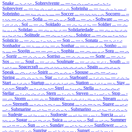
Snake
... -. .- -.- .
Sobrevivente
... --- -... .-. . ...- .. ...- . -. - .
Sobreviver
... --- -... .-. . ...- .. ...- . .-.
Sobrinha
... --- -... .-. .. -. .... .-
Sobrinho
... --- -... .-. .. -. .... ---
Soccer
... --- -.-. -.-. . .-.
Socorro
... --
- -.-. --- .-. .-. ---
Sofia
... --- ..-. .. .-
Soft
... --- ..-. -
Software
... --- ..-.
- .-- .- .-. .
Sol
... --- .-..
Soldado
... --- .-.. -.. .- -.. ---
Soldier
... --- .-..
-.. .. . .-.
Solidao
... --- .-.. .. -.. .- ---
Solidariedade
... --- .-.. .. -.. .- .-.
.. . -.. .- -.. .
Solitude
... --- .-.. .. - ..- -.. .
Solstice
... --- .-.. ... - .. -.-. .
Solsticio
... --- .-.. ... - .. -.-. .. ---
Son
... --- -.
Sonata
... --- -. .- - .-
Sonhador
... --- -. .... .- -.. --- .-.
Sonhar
... --- -. .... .- .-.
Sonho
... ---
-. .... ---
Soojin
... --- --- .--- .. -.
Sophia
... --- .--. .... .. .-
Sora
... --- .-.
.-
Sorrir
... --- .-. .-. .. .-.
Sorriso
... --- .-. .-. .. ... ---
Sorte
... --- .-. - .
Sos
... --- ...
Soul
... --- ..- .-..
Soulmate
... --- ..- .-.. -- .- - .
South
... --
- ..- - ....
Spacecraft
... .--. .- -.-. . -.-. .-. .- ..-. -
Spain
... .--. .- .. -.
Speak
... .--. . .- -.-
Spirit
... .--. .. .-. .. -
Spouse
... .--. --- ..- ... .
Spring
... .--. .-. .. -. --.
Star
... - .- .-.
Starboard
... - .- .-. -... --- .- .-. -..
Start
... - .- .-. -
Startup
... - .- .-. - ..- .--.
Station
... - .- - .. --- -.
Stay
...
- .- -.--
Steady
... - . .- -.. -.--
Steel
... - . . .-..
Stella
... - . .-.. .-.. .-
Stellar
... - . .-.. .-.. .- .-.
Stern
... - . .-. -.
Steven
... - . ...- . -.
Stop
... -
--- .--.
Storm
... - --- .-. --
Strategic
... - .-. .- - . --. .. -.-.
Stream
... - .-.
. .- --
Strength
... - .-. . -. --. - ....
Strong
... - .-. --- -. --.
Suave
... ..- .-
...- .
Submarine
... ..- -... -- .- .-. .. -. .
Submarino
... ..- -... -- .- .-. .. -.
---
Sudeste
... ..- -.. . ... - .
Sudoeste
... ..- -.. --- . ... - .
Suecia
... ..- .
-.-. .. .-
Sugar
... ..- --. .- .-.
Suica
... ..- .. -.-. .-
Sul
... ..- .-..
Summer
... ..- -- -- . .-.
Sun
... ..- -.
Sunday
... ..- -. -.. .- -.--
Sunflower
... ..- -.
..-. .-.. --- .-- . .-.
Sunrise
... ..- -. .-. .. ... .
Sunset
... ..- -. ... . -