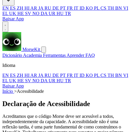
EN
ES
ZH
HI
AR
JA
RU
DE
PT
FR
IT
ID
KO
PL
CS
TH
BN
VI
EL
UK
HE
SV
NO
DA
UR
HU
TR
Baixar App
MorseKit
Dicionário
Academia
Ferramentas
Aprender
FAQ
Idioma
EN
ES
ZH
HI
AR
JA
RU
DE
PT
FR
IT
ID
KO
PL
CS
TH
BN
VI
EL
UK
HE
SV
NO
DA
UR
HU
TR
Baixar App
Início
>
Acessibilidade
Declaração de Acessibilidade
Acreditamos que o código Morse deve ser acessível a todos,
independentemente da capacidade. A acessibilidade não é uma
reflexão tardia, é uma parte fundamental de como construímos o