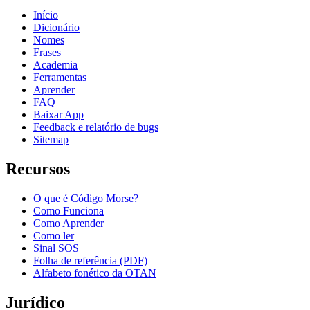
Início
Dicionário
Nomes
Frases
Academia
Ferramentas
Aprender
FAQ
Baixar App
Feedback e relatório de bugs
Sitemap
Recursos
O que é Código Morse?
Como Funciona
Como Aprender
Como ler
Sinal SOS
Folha de referência (PDF)
Alfabeto fonético da OTAN
Jurídico