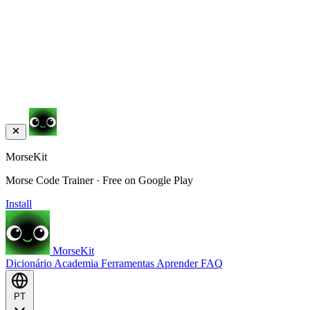
MorseKit
Morse Code Trainer · Free on Google Play
Install
MorseKit
Dicionário
Academia
Ferramentas
Aprender
FAQ
PT